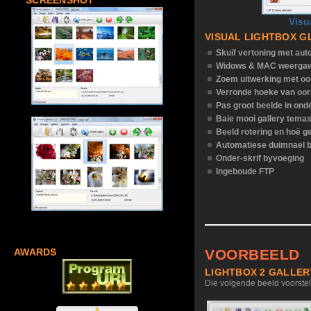
SCREENSHOT
Visu
VISUAL LIGHTBOX G
Skuif vertoning met aut
Widows & MAC weerga
Zoem uitwerking met oo
Verronde hoeke van oor
Pas groot beelde in ond
Baie mooi gallery tema
Beeld rotering en hoë g
Automatiese duimnael b
Onder-skrif byvoeging
Ingeboude FTP
VOORBEELD
AWARDS
LIGHTBOX 2 GALLE
Die volgende beeld voorstell