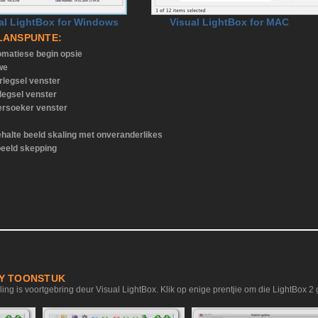
al LightBox for Windows
Visual LightBox for MAC
LANSPUNTE:
omatiese begin opsie
we
rlegsel venster
legsel venster
ersoeker venster
s
ehalte beeld skaling met onveranderlikes
eeld skepping
RY TOONSTUK
ing is voortgebring deur Visual LightBox. Klik op enige prentjie om die LightBox 2 