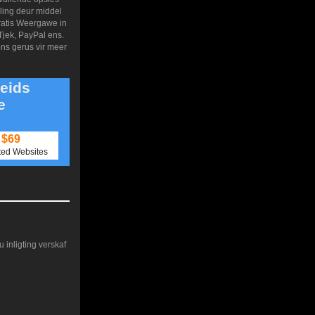
aling deur middel
Gratis Weergawe in
Tjek, PayPal ens.
ons gerus vir meer
eids
e
$69
ted Websites
 inligting verskaf