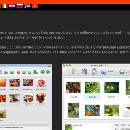
 towenaar program wat jou help om maklik web foto gallerye voort te bring met 'n net
aar klikke sonder om een lyn kode te skryf.
isual LightBox venster, druk "Publiseer" en jou eie web gallery met pragtige LightBo
r oopmaak! Geen Java kodering, css, html kodering, geen beeld redigering, net 'n k