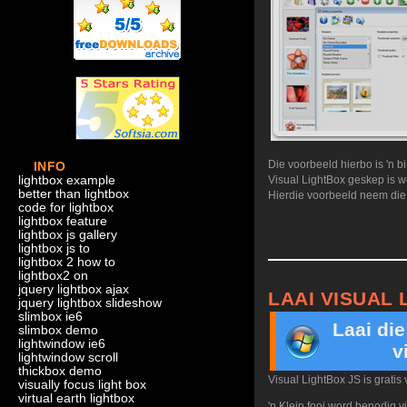
Die voorbeeld hierbo is 'n 
INFO
lightbox example
Visual LightBox geskep is wo
better than lightbox
Hierdie voorbeeld neem die 
code for lightbox
lightbox feature
lightbox js gallery
lightbox js to
lightbox 2 how to
lightbox2 on
jquery lightbox ajax
LAAI VISUAL 
jquery lightbox slideshow
slimbox ie6
Laai di
slimbox demo
lightwindow ie6
v
lightwindow scroll
thickbox demo
Visual LightBox JS is gratis 
visually focus light box
virtual earth lightbox
'n Klein fooi word benodig 