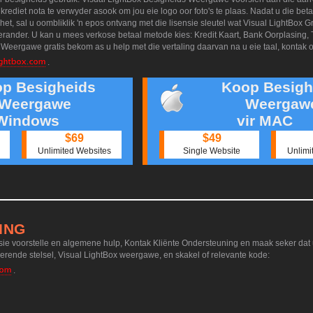
rediet nota te verwyder asook om jou eie logo oor foto's te plaas. Nadat u die bet
et, sal u oombliklik 'n epos ontvang met die lisensie sleutel wat Visual LightBox 
ander. U kan u mees verkose betaal metode kies: Kredit Kaart, Bank Oorplasing, 
Weergawe gratis bekom as u help met die vertaling daarvan na u eie taal, kontak 
.
p Besigheids
Koop Besigh
Weergawe
Weergaw
 Windows
vir MAC
$69
$49
Unlimited Websites
Single Website
Unlimi
ING
ksie voorstelle en algemene hulp, Kontak Kliënte Ondersteuning en maak seker dat u
erende stelsel, Visual LightBox weergawe, en skakel of relevante kode:
.