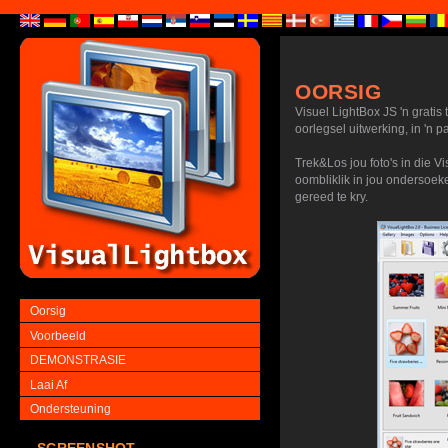
OORSIG
Visuel LightBox JS 'n gratis
oorlegsel uitwerking, in 'n p
Trek&Los jou foto's in die V
oombliklik in jou ondersoeke
gereed te kry.
Oorsig
Voorbeeld
DEMONSTRASIE
Laai Af
Ondersteuning