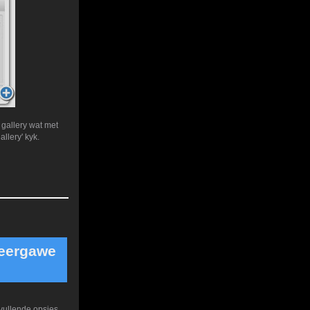
 gallery wat met
llery' kyk.
Weergawe
vullende opsies