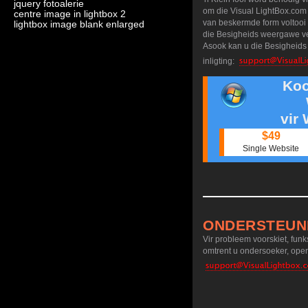
jquery fotoalerie
om die Visual LightBox.com k
centre image in lightbox 2
van beskermde form voltooi h
lightbox image blank enlarged
die Besigheids weergawe ver
Asook kan u die Besigheids 
inligting:
Koo
vir
$49
Single Website
ONDERSTEUN
Vir probleem voorskiet, fun
omtrent u ondersoeker, oper