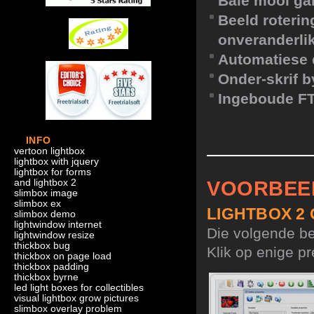
Baie mooi ga
Beeld roterin
onveranderli
Automatiese 
Onder-skrif 
Ingeboude F
INFO
vertoon lightbox
lightbox with jquery
lightbox for forms
and lightbox 2
VOORBEE
slimbox image
slimbox ex
LIGHTBOX 2
slimbox demo
lightwindow internet
Die volgende bee
lightwindow resize
thickbox bug
Klik op enige pr
thickbox on page load
thickbox padding
thickbox byrne
led light boxes for collectibles
visual lightbox grow pictures
slimbox overlay problem