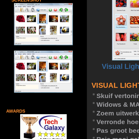
SCREENSHOT
Visual Lig
VISUAL LIG
Skuif verton
Widows & M
AWARDS
Zoem uitwerk
Verronde hoe
Pas groot be