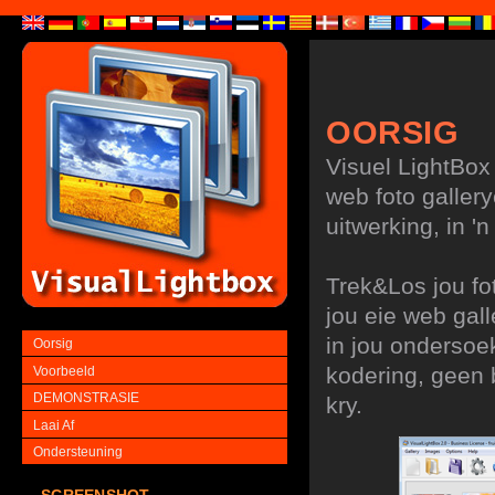
OORSIG
Visuel LightBox
web foto gallery
uitwerking, in '
Trek&Los jou fot
jou eie web gall
in jou ondersoe
Oorsig
kodering, geen b
Voorbeeld
DEMONSTRASIE
kry.
Laai Af
Ondersteuning