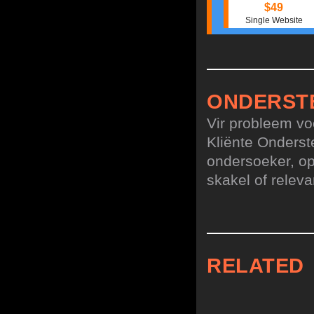
$49
Single Website
ONDERST
Vir probleem vo
Kliënte Onderst
ondersoeker, op
skakel of relev
RELATED