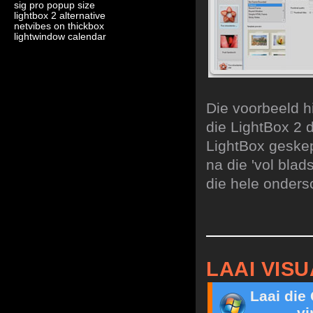
sig pro popup size
lightbox 2 alternative
netvibes on thickbox
lightwindow calendar
Die voorbeeld hi
die LightBox 2 
LightBox geskep
na die 'vol bla
die hele onderso
LAAI VIS
Laai die
vi