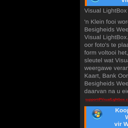
Visual LightBox 
'n Klein fooi wo
Besigheids Wee
Visual LightBox
oor foto's te p
form voltooi het
sleutel wat Vis
weergawe verand
Kaart, Bank Oor
Besigheids Weer
daarvan na u eie
Koo
vir 