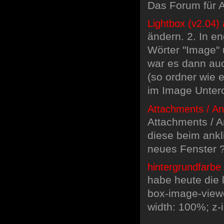
Das Forum für A
Lightbox (v2.04)
ändern. 2. In en
Wörter "Image" u
war es dann auc
(so ordner wie 
im Image Untero
Attachments / A
Attachments / 
diese beim ankl
neues Fenster 
hintergrundfarbe 
habe heute die l
box-image-viewer
width: 100%; z-i