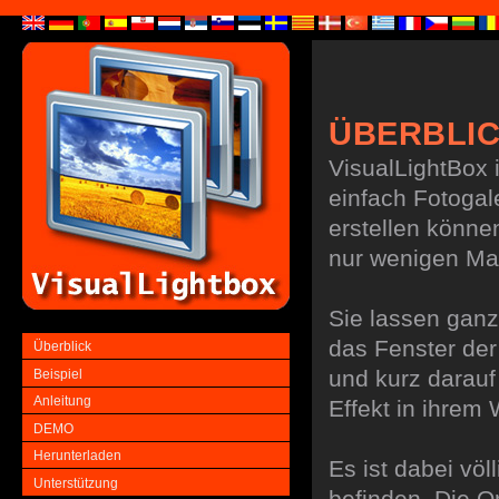
ÜBERBLI
VisualLightBox 
einfach Fotogal
erstellen könne
nur wenigen Maus
Sie lassen ganz
das Fenster der 
Überblick
und kurz darauf
Beispiel
Anleitung
Effekt in ihrem
DEMO
Herunterladen
Es ist dabei völ
Unterstützung
befinden. Die O