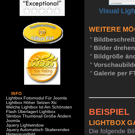
Visual Lig
WEITERE MÖ
Bildbeschrei
Bilder drehen
Bildgröße än
Vorschaubild
Galerie per F
INFO
Lightbox Fotomodul Für Joomla
Lightbox Höher Setzen Xtc
Welche Lightbox Ist Am Schönsten
BEISPIEL
Flash Überlagert Lightbox
Slimbox Thumbnail Größe Ändern
Joomla
LIGHTBOX G
Jquery Lightwindow
Jquery Automatisch Skalierendes
Die folgende Bi
Hintergrundbild