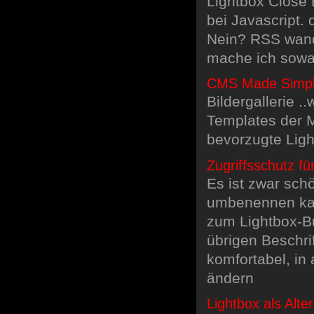
Lightbox Close B
bei Javascript. 
Nein? RSS wand
mache ich sowa
CMS Made Simple 
Bildergallerie 
Templates der 
bevorzugte Lig
Zugriffsschutz fü
Es ist zwar sch
umbenennen kan
zum Lightbox-Bu
übrigen Beschri
komfortabel, in
ändern
Lightbox als Alte