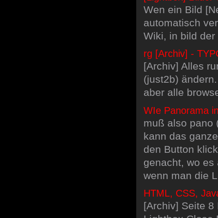
Wen ein Bild [N
automatisch ver
Wiki, in bild d
rg [Archiv] - TY
[Archiv] Alles 
(just2b) ändern.
aber alle brows
WIe Panorama in 
muß also pano (
kann das ganze
den Button klic
genacht, wo es 
wenn man die Li
HTML, CSS, Javas
[Archiv] Seite 