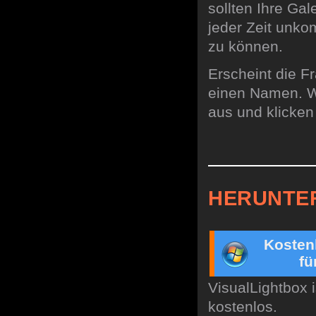
sollten Ihre Gal
jeder Zeit unko
zu können.
Erscheint die F
einen Namen. Wä
aus und klicken
HERUNTE
Kosten
fü
VisualLightbox 
kostenlos.