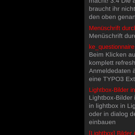
macht! 3.4 Die 
braucht ihr nic
den oben genann
Menüschrift durc
Menüschrift dur
ke_questionnair
Beim Klicken au
komplett refres
Anmeldedaten ä
eine TYPO3 Ext
Lightbox-Bilder i
Lightbox-Bilder
in lightbox in L
oder in dialog d
einbauen
[Lightbox] Bilder