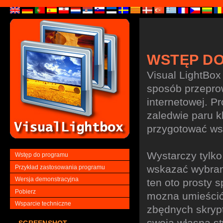
WSTĘP D
Visual LightBox
sposób przepro
internetowej. P
zaledwie paru k
przygotować wsp
Wystarczy tylko
Wstęp do programu
wskazać wybrane
Przykład zastosowania programu
Wersja demonstracyjna
ten oto prosty 
Pobierz
mozna umieścić 
Wsparcie techniczne
zbędnych skrypt
swoją własną st