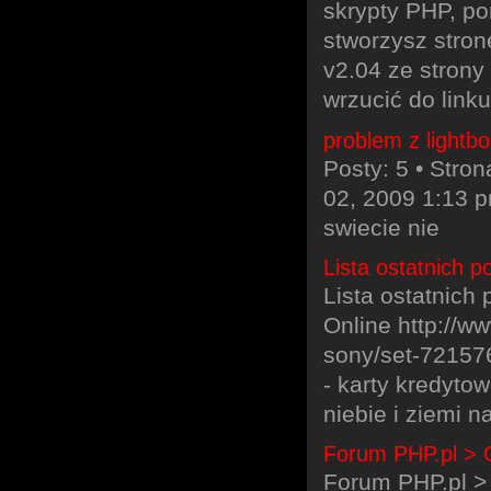
skrypty PHP, po
stworzysz stron
v2.04 ze strony 
wrzucić do linku
problem z lightbo
Posty: 5 • Stron
02, 2009 1:13 pm
swiecie nie
Lista ostatnich 
Lista ostatnich
Online http://w
sony/set-72157
- karty kredyto
niebie i ziemi n
Forum PHP.pl > 
Forum PHP.pl > 