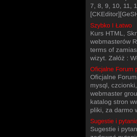
7, 8, 9, 10, 11,
[CKEditor][GeSH
Szybko I Łatwo
Kurs HTML, Skry
webmasterów Rel
terms of zamias
wizyt. Załóż :
Oficjalne Forum
Oficjalne Forum
mysql, czcionki
webmaster group
katalog stron 
pliki, za darmo 
Sugestie i pyta
Sugestie i pyta