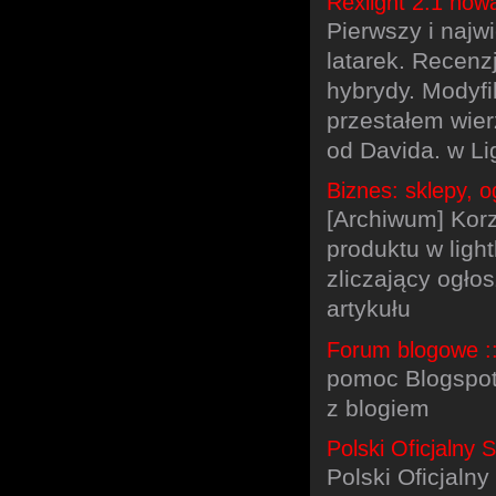
Rexlight 2.1 nowa
Pierwszy i najw
latarek. Recenzj
hybrydy. Modyfi
przestałem wie
od Davida. w L
Biznes: sklepy, 
[Archiwum] Korz
produktu w ligh
zliczający ogło
artykułu
Forum blogowe ::
pomoc Blogspot 
z blogiem
Polski Oficjalny
Polski Oficjal