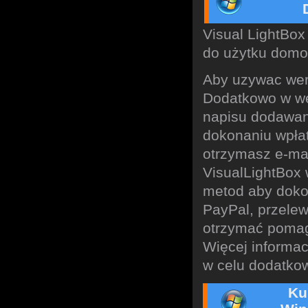
Visual LightBox
do użytku dom
Aby uzywac wers
Dodatkowo w wer
napisu dodawan
dokonaniu wpła
otrzymasz e-mai
VisualLightBox 
metod aby dokon
PayPal, przele
otrzymać pomaga
Więcej informa
w celu dodatkow
Ku