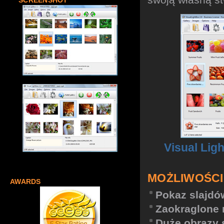
SCREENSHOT
Visual Lig
MOŻLIWOŚCI
AWARDS
Pokaz slajdów
Zaokraglone 
Duże obrazy 