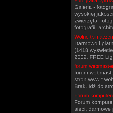
Fotografia cyfrow
Galeria - fotogr
wysokiej jakośc
zwierzęta, fotog
fotografii, archi
Wolne tłumaczenia
Darmowe i płatn
(1418 wyświetle
2009. FREE Lig
forum webmaster
forum webmaste
stron www " web
Brak. Idź do str
Forum komputero
Forum komputer
sieci, darmowe