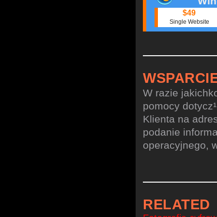
Win
$49
Single Website
WSPARCIE
W razie jakichk
pomocy dotycz¹c
Klienta na adre
podanie informa
operacyjnego, w
RELATED