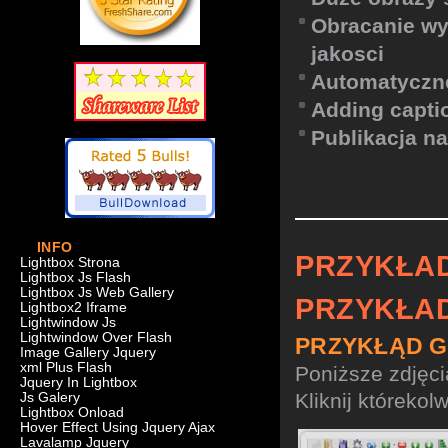
Obracanie wy
jakosci
Automatyczne
Adding capti
Publikacja n
INFO
PRZYKŁA
Lightbox Strona
Lightbox Js Flash
Lightbox Js Web Gallery
PRZYKŁA
Lightbox2 Iframe
Lightwindow Js
Lightwindow Over Flash
PRZYKŁĄD G
Image Gallery Jquery
xml Plus Flash
Poniższe zdjęc
Jquery In Lightbox
Kliknij którekol
Js Galery
Lightbox Onload
Hover Effect Using Jquery Ajax
Lavalamp Jquery