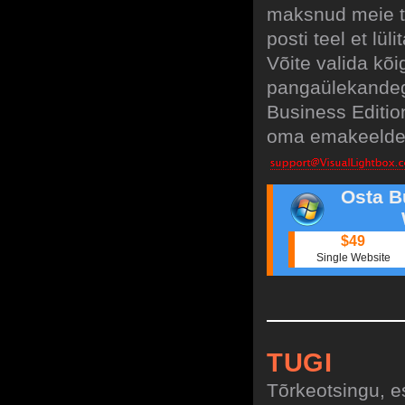
maksnud meie tu
posti teel et lü
Võite valida kõ
pangaülekandeg
Business Edition
oma emakeelde,s
Osta B
$49
Single Website
TUGI
Tõrkeotsingu, es