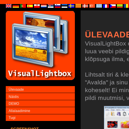
ÜLEVAAD
VisualLightBox o
luua veebi pildi
klõpsuga ilma, e
Lihtsalt tiri & 
"Avalda" ja sin
koheselt! Ei mi
Ülevaade
pildi muutmisi, 
Näidis
DEMO
Allalaadimine
Tugi