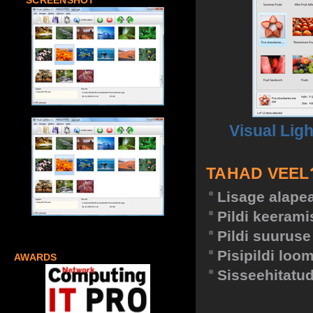
SCREENSHOT
Visual Lig
TAHAD VEEL
Lisage alapea
Pildi keeram
Pildi suurus
Pisipildi loo
AWARDS
Sisseehitatud