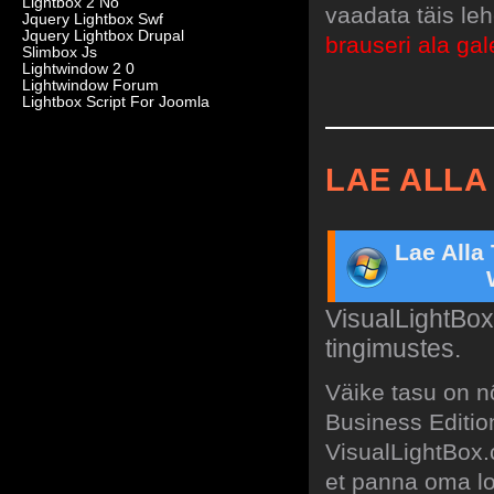
Lightbox 2 No
vaadata täis leh
Jquery Lightbox Swf
Jquery Lightbox Drupal
brauseri ala gale
Slimbox Js
Lightwindow 2 0
Lightwindow Forum
Lightbox Script For Joomla
LAE ALLA
Lae Alla
VisualLightBox
tingimustes.
Väike tasu on n
Business Editi
VisualLightBox.c
et panna oma log