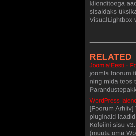
klienditoega aad
sisaldaks üksik
VisualLightbox v
RELATED
Joomla!Eesti - 
joomla foorum t
ning mida teos t
Parandustepakk 
WordPress laiend
[Foorum Arhiiv]
pluginaid laadi
Kofeiini sisu 
(muuta oma Word