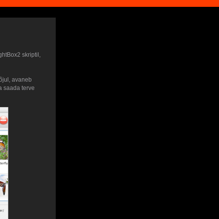
htBox2 skriptil,
mõjul, avaneb
ga saada terve