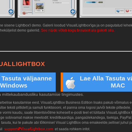
 sisene Lightbox'i demo. Galerii loodud VisualLightbox'iga ja on paigutatud lehekü
heküljelist demo galeriid.
See näide võtab kogu brauseri ala galerii alla.
SUALLIGHTBOX
a Tasuta väljaanne
Lae Alla Tasuta v
Windows
MAC
a mittekaubandusliku kasutamise tingimustes.
tarbelise kasutamise eest. VisualLightBox Business Edition lisaks pakub võimalus
se teksti piltidelt ja samuti funktsiooni, et panna oma logosi ja/või tekste piltedele
 vormi kaudu, saate litsentsivõtme koheselt e-posti teel et lülitada VisualLightBox 
kõige sobivamat makse meetodit: krediitkaardiga, pangaülekandega, tsekiga, PayPal
tasuta, kui te pakute abi tõlkimisel Visual LightBox oma emakeelde,sellisel juhul 
il
et saada rohkem infot.