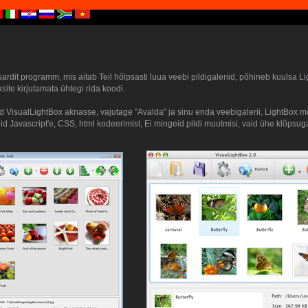
ardit programm, mis aitab Teil hõlpsasti luua veebi pildigaleriid, põhineb kuulsa Lig
ite kirjutamata ühtegi rida koodi.
otod VisualLightBox aknasse, vajutage "Avalda" ja sinu enda veebigalerii, LightBox 
id Javascript'e, CSS, html kodeerimist, Ei mingeid pildi muutmisi, vaid ühe klõpsu