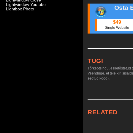
Lightwindow Close
Lightwindow Youtube
Osta 
Lightbox Photo
$49
Single Website
TUGI
Tõrkeotsingu, esiletõstetud 
Veenduge, et teie kiri sisal
seotud kood).
RELATED