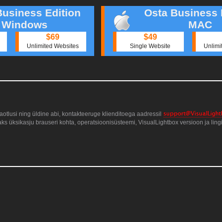
Business Edition
Osta Business 
Windows
MAC
$69
$49
Unlimited Websites
Single Website
Unlimi
taotlusi ning üldine abi, kontakteeruge klienditoega aadressil
daks üksikasju brauseri kohta, operatsioonisüsteemi, VisualLightbox versioon ja lingi