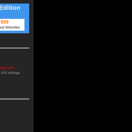
Edition
$69
ted Websites
.
 (või sellega