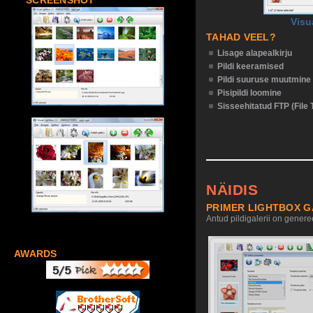
SCREENSHOT
Visu
TAHAD VEEL?
Lisage alapealkirju
Pildi keeramised
Pildi suuruse muutmine
Pisipildi loomine
Sisseehitatud FTP (File 
NÄIDIS
PRIMER LIGHTBOX G
Antud pildigalerii on generee
AWARDS