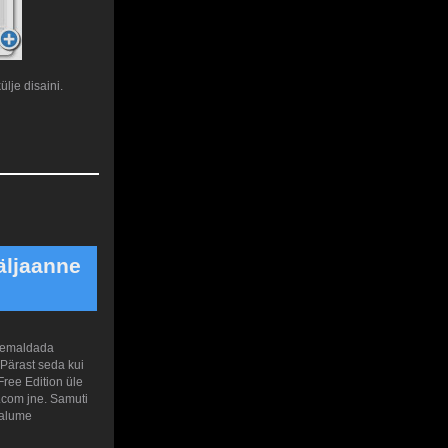
lje disaini.
äljaanne
 eemaldada
. Pärast seda kui
Free Edition üle
.com jne. Samuti
palume