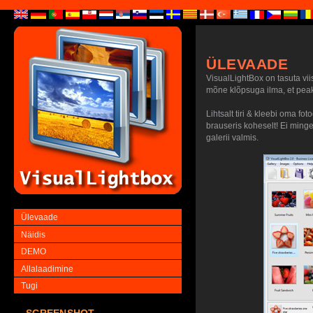
ÜLEVAADE
VisualLightBox on tasuta viis
mõne klõpsuga ilma, et peaks
Lihtsalt tiri & kleebi oma f
brauseris koheselt! Ei minge
galerii valmis.
Ülevaade
Näidis
DEMO
Allalaadimine
Tugi