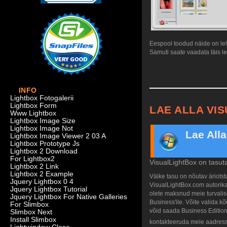
Eespool toodud näide on lehe
Samuti saate vaadata täis le
INFO
Lightbox Fotogalerii
Lightbox Form
LAE ALLA VI
Www Lightbox
Lightbox Image Size
Lightbox Image Not
Lae All
Lightbox Image Viewer 2 03 A
Lightbox Prototype Js
Lightbox 2 Download
For Lightbox2
VisualLightBox on tasut
Lightbox 2 Link
Lightbox 2 Example
Väike tasu on nõutav äriots
Jquery Lightbox 0 4
VisualLightBox.com autorikait
Jquery Lightbox Tutorial
olete maksnud meie turvalise
Jquery Lightbox For Native Galleries
Business'ile. Võite valida 
For Slimbox
võid saada Business Edition 
Slimbox Next
Install Slimbox
kontakteeruda meie aadress