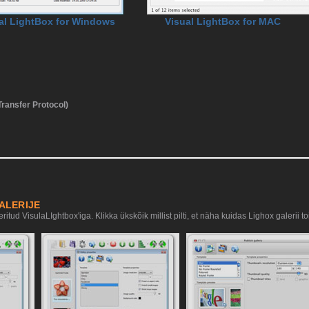
al LightBox for Windows
Visual LightBox for MAC
Transfer Protocol)
ALERIJE
ritud VisulaLIghtbox'iga. Klikka ükskõik millist pilti, et näha kuidas Lighox galerii to