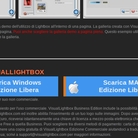
emo dell'utilizzo di Lightbox all'interno di una pagina. La galleria creata con Vis
a pagina.
Puoi anche scegliere la galleria demo a pagina piena.
Questo esempio utili
 la galleria.
UALLIGHTBOX
rica Windows
Scarica M
zione Libera
Edizione Lib
er suo non commerciale.
esto per l'uso commerciale. VisualLightbox Business Edition include la possibilità 
ightbox.com ed inoltre abilita l'inserimento di un tuo logo sulle immagini. Dopo aver
ro, riceverai istantaneamente una chiave di licenza a mezzo posta elettronica che
e Free a quella Business. Puoi scegliere tra diversi metodi di pagamento: carta di cr
nere una copia gratuita di VisualLightbox Edizione Commerciale aiutandoci a trad
ua; scrivi a
support@visuallightbox.com
per maggiori informazioni.