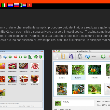
a gratuito che, mediante semplici procedure guidate, ti aiuta a realizzare gallerie 
htBox2, con pochi click e sena scrivere una sola linea di codice. Trascina semplice
ox, premi il pulsante "Pubblica" e la tua galleria di foto, con affascinanti effetti Lig
sta alcuna conoscenza di javascript, css, html, ma è sufficiente un click per realizz