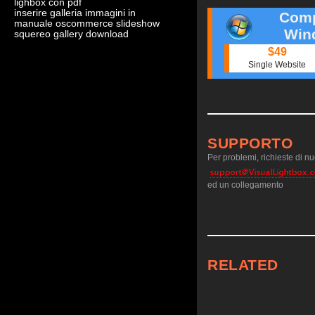
lighbox con pdf
inserire galleria immagini in
Comp
manuale oscommerce slideshow
Win
squereo gallery download
$49
Single Website
SUPPORTO
Per problemi, richieste di nuo
ed un collegamento
RELATED