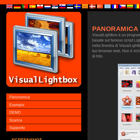
PANORAMICA
VisualLightbox è un programm
basate sul famoso script Lig
nella finestra di VisualLightb
tuo browser web. Non è richie
di foto.
Panoramica
Esempio
DEMO
Scarica
Supporto