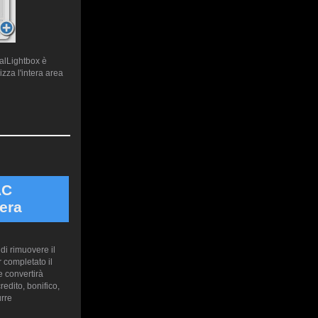
ualLightbox è
zza l'intera area
AC
era
di rimuovere il
 completato il
 convertirà
edito, bonifico,
urre