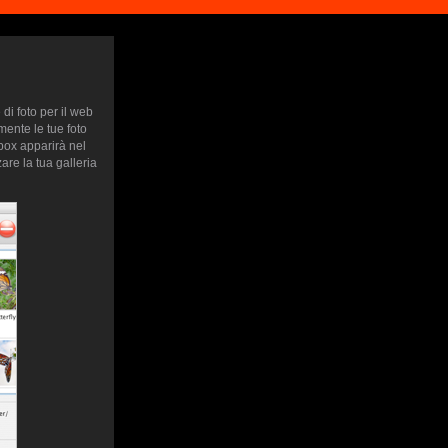
di foto per il web
mente le tue foto
htbox apparirà nel
are la tua galleria