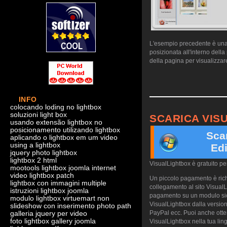
L'esempio precedente è una d
posizionata all'interno dell
della pagina per visualizzare
INFO
colocando loding no lightbox
soluzioni light box
SCARICA VIS
usando extensão lightbox no
posicionamento utilizando lightbox
Sca
aplicando o lightbox em um video
using a lightbox
Edi
jquery photo lightbox
lightbox 2 html
VisualLightbox è gratuito p
mootools lightbox joomla internet
video lightbox patch
Un piccolo pagamento è richi
lightbox con immagini multiple
collegamento al sito VisualL
istruzioni lightbox joomla
pagamento su un modulo sicu
modulo lightbox virtuemart non
VisualLightbox dalla version
slideshow con inserimento photo path
PayPal ecc. Puoi anche otte
galleria jquery per video
foto lightbox gallery joomla
VisualLightbox nella tua ling