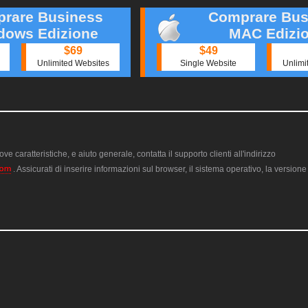
rare Business
Comprare Bus
dows Edizione
MAC Edizi
$69
$49
Unlimited Websites
Single Website
Unlimi
ve caratteristiche, e aiuto generale, contatta il supporto clienti all'indirizzo
. Assicurati di inserire informazioni sul browser, il sistema operativo, la version