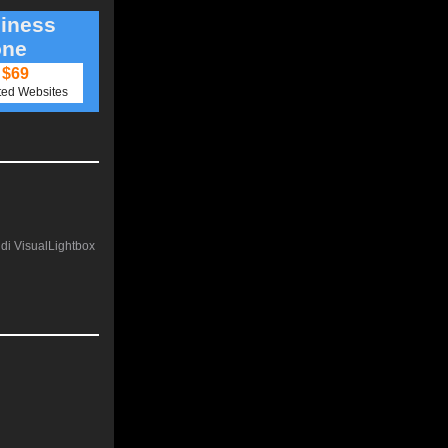
iness
one
$69
ted Websites
e di VisualLightbox