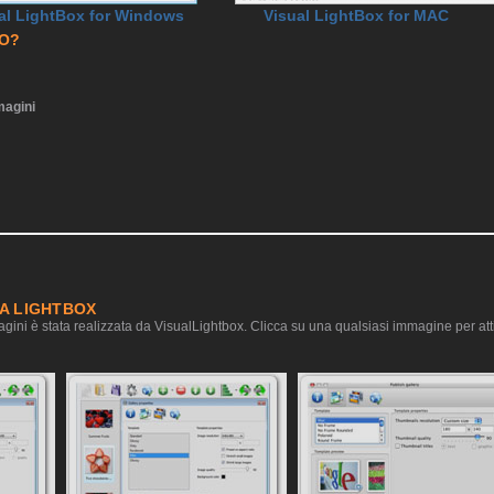
al LightBox for Windows
Visual LightBox for MAC
RO?
agini
IA LIGHTBOX
gini è stata realizzata da VisualLightbox. Clicca su una qualsiasi immagine per atti