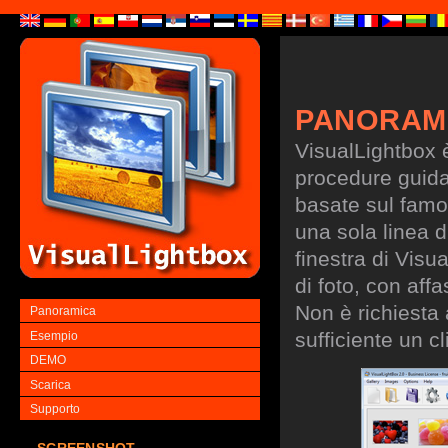
PANORAM
VisualLightbox 
procedure guidate
basate sul famo
una sola linea d
finestra di Visu
di foto, con aff
Non è richiesta
Panoramica
sufficiente un cl
Esempio
DEMO
Scarica
Supporto