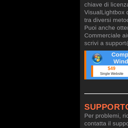
chiave di licen
VisualLightbox 
tra diversi meto
Puoi anche otte
Commerciale aiu
scrivi a
support
Comp
Wind
$49
Single Website
SUPPORT
Per problemi, ri
contatta il suppo