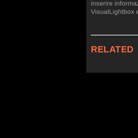
inserire informa
VisualLightbox 
RELATED