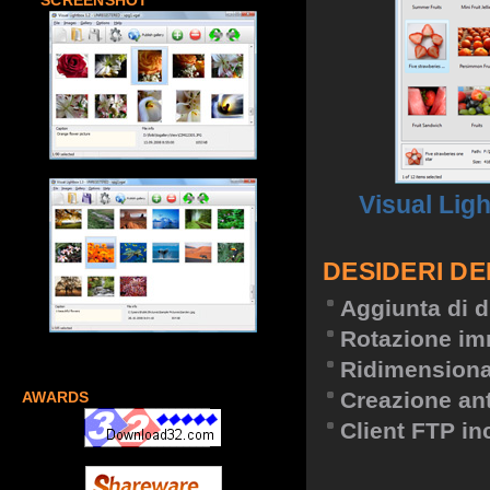
SCREENSHOT
Visual Lig
DESIDERI DE
Aggiunta di d
Rotazione im
Ridimension
Creazione an
AWARDS
Client FTP in