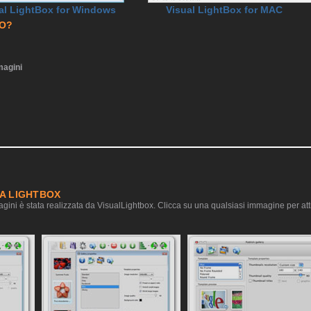
al LightBox for Windows
Visual LightBox for MAC
RO?
agini
IA LIGHTBOX
gini è stata realizzata da VisualLightbox. Clicca su una qualsiasi immagine per atti