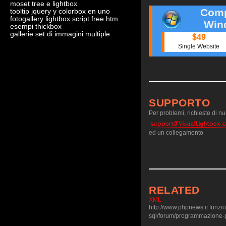
moset tree e lightbox
Comp
tooltip jquery y colorbox en uno
fotogallery lightbox script free htm
Win
esempi thickbox
gallerie set di immagini multiple
$49
Single Website
SUPPORTO
Per problemi, richieste di nuo
ed un collegamento
RELATED
XML
http://www.phpnews.it funzi
sql/forum/programmazione-ph