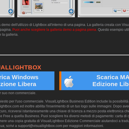
emo dell'utilizzo di Lightbox all'interno di una pagina. La galleria creata con Vis
a pagina.
Puoi anche scegliere la galleria demo a pagina piena.
Questo esempio utili
 la galleria.
UALLIGHTBOX
rica Windows
Scarica M
zione Libera
Edizione Lib
er suo non commerciale.
esto per l'uso commerciale. VisualLightbox Business Edition include la possibilità 
ightbox.com ed inoltre abilita l'inserimento di un tuo logo sulle immagini. Dopo aver
ro, riceverai istantaneamente una chiave di licenza a mezzo posta elettronica che
e Free a quella Business. Puoi scegliere tra diversi metodi di pagamento: carta di cr
nere una copia gratuita di VisualLightbox Edizione Commerciale aiutandoci a trad
ua; scrivi a
support@visuallightbox.com
per maggiori informazioni.