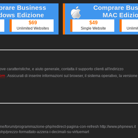
rare Business
Comprare Bus
dows Edizione
MAC Edizi
$69
$49
Unlimited Websites
Single Website
Unlimi
ve caratteristiche, e aiuto generale, contatta il supporto clienti all'indirizzo
. Assicurati di inserire informazioni sul browser, il sistema operativo, la version
one/forum/programmazione-php/redirect-pagina-con-refresh http://www.phpnews.it
p/prezzo-formattato-azzera-i-decimali-su-virtuemart