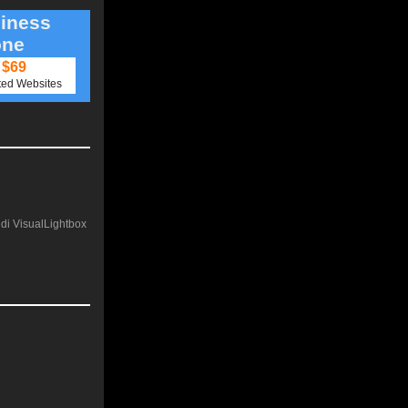
iness
one
$69
ted Websites
e di VisualLightbox