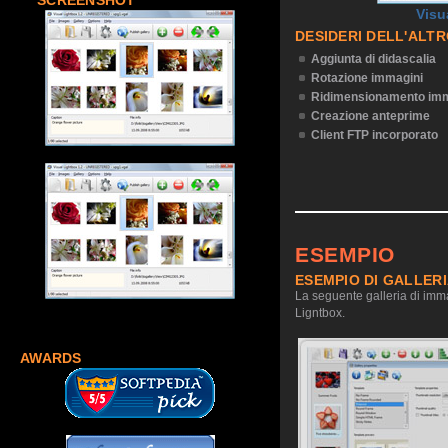
SCREENSHOT
Visu
DESIDERI DELL'ALT
Aggiunta di didascalia
Rotazione immagini
Ridimensionamento imm
Creazione anteprime
Client FTP incorporato
ESEMPIO
ESEMPIO DI GALLER
La seguente galleria di imma
Ligntbox.
AWARDS