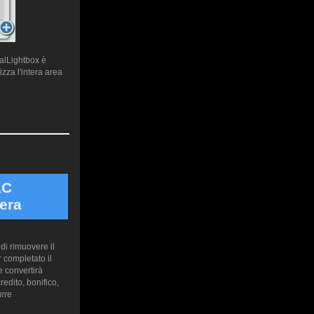
ualLightbox è
zza l'intera area
AC
era
di rimuovere il
 completato il
 convertirà
edito, bonifico,
urre