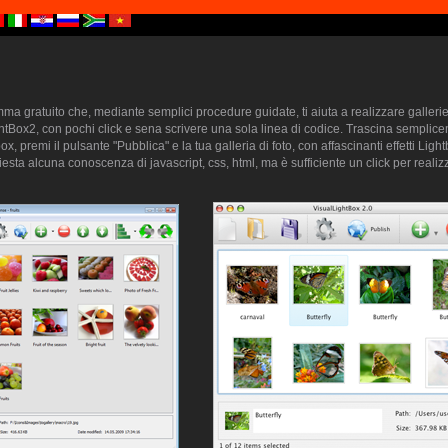
a gratuito che, mediante semplici procedure guidate, ti aiuta a realizzare gallerie 
htBox2, con pochi click e sena scrivere una sola linea di codice. Trascina semplice
ox, premi il pulsante "Pubblica" e la tua galleria di foto, con affascinanti effetti Lig
sta alcuna conoscenza di javascript, css, html, ma è sufficiente un click per realizz