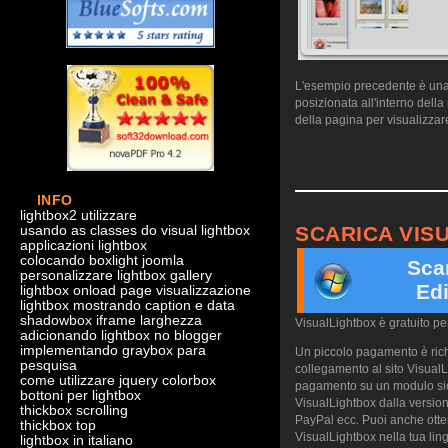
L'esempio precedente è una d
posizionata all'interno dell
della pagina per visualizzare
INFO
lightbox2 utilizzare
SCARICA VIS
usando as classes do visual lightbox
applicazioni lightbox
colocando boxlight joomla
Sca
personalizzare lightbox gallery
Edi
lightbox onload page visualizzazione
lightbox mostrando caption e data
shadowbox iframe larghezza
VisualLightbox è gratuito p
adicionando lightbox no blogger
implementando graybox para
Un piccolo pagamento è richi
pesquisa
collegamento al sito VisualL
come utilizzare jquery colorbox
pagamento su un modulo sicu
bottoni per lightbox
VisualLightbox dalla version
thickbox scrolling
PayPal ecc. Puoi anche otte
thickbox top
VisualLightbox nella tua ling
lightbox in italiano