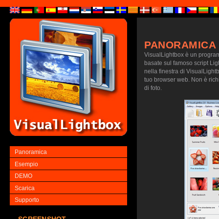
PANORAMICA
VisualLightbox è un programm
basate sul famoso script Lig
nella finestra di VisualLightb
tuo browser web. Non è richie
di foto.
Panoramica
Esempio
DEMO
Scarica
Supporto