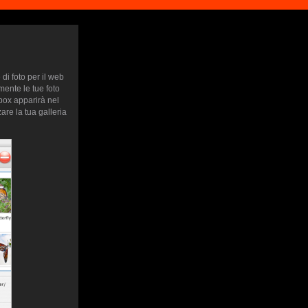
di foto per il web
mente le tue foto
htbox apparirà nel
are la tua galleria