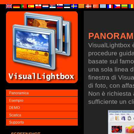
PANORAM
VisualLightbox 
procedure guidate
basate sul famo
una sola linea d
finestra di Visu
di foto, con aff
Non è richiesta
Panoramica
sufficiente un cl
Esempio
DEMO
Scarica
Supporto