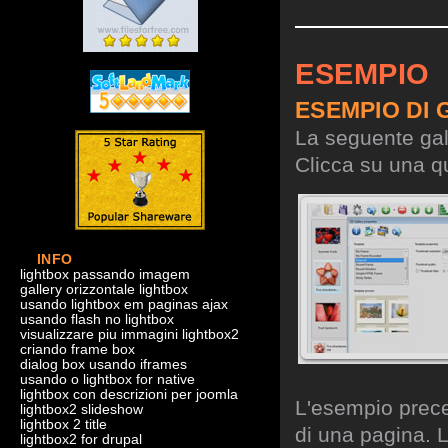
ESEMPIO
ESEMPIO DI 
La seguente gall
Clicca su una qu
INFO
lightbox passando imagem
gallery orizzontale lightbox
usando lightbox em paginas ajax
usando flash no lightbox
visualizzare piu immagini lightbox2
criando frame box
dialog box usando iframes
usando o lightbox for native
lightbox con descrizioni per joomla
L'esempio preced
lightbox2 slideshow
lightbox 2 title
di una pagina. L
lightbox2 for drupal