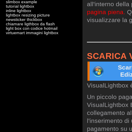
slimbox example
all'interno dell
tutorial lightbox
inline lightbox
pagina piena.
Qu
lightbox resizing picture
visualizzare la g
newsticker thickbox
chiamare ligthbox da flash
light box con codice hotmail
virtuemart immagini lightbox
SCARICA 
Scar
Edi
VisualLightbox 
Un piccolo paga
VisualLightbox B
collegamento al 
l'inserimento di
pagamento su un