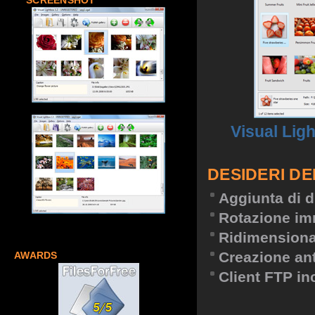
SCREENSHOT
Visual Lig
DESIDERI DE
Aggiunta di d
Rotazione im
Ridimension
Creazione an
AWARDS
Client FTP in