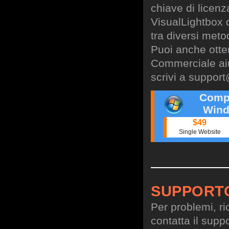
chiave di licen
VisualLightbox 
tra diversi meto
Puoi anche otte
Commerciale aiu
scrivi a
support
Comp
Wind
$49
Single Website
SUPPORT
Per problemi, ri
contatta il suppo