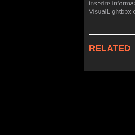
inserire informa
VisualLightbox 
RELATED