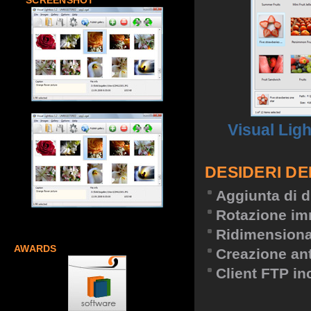
SCREENSHOT
Visual Lig
DESIDERI DE
Aggiunta di d
Rotazione im
Ridimension
AWARDS
Creazione an
Client FTP in