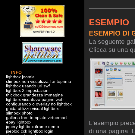
ESEMPIO
ESEMPIO DI 
La seguente gall
Clicca su una qu
INFO
lightbox joomla
slimbox non visualizza l anteprima
lightbox usando url swf
lightbox 2 impostazioni
thickbox grandezza immagine
lightbox visualizza pagine web
configurando o overlay no lightbox
guida utilizzo visual lightbox
slimbox photo
galleria free template virtuemart
L'esempio preced
ebay lightbox
jquery lightbox iframe demo
di una pagina. L
jseblod cck lightbox login