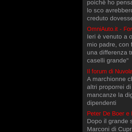
poichè ho pensa
lo sco avrebber
creduto dovesse 
OmniAuto.it - Fo
Ieri è venuto a
mio padre, con 
una differenza t
caselli grande"
Il forum di Nuvol
A marchionne chi
altri proporrei d
mancanze la dign
dipendenti
Peter De Boer e R
Dopo il grande 
Marconi di Cupr