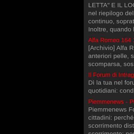
LETTA" E IL LO
nel riepilogo de
continuo, sopra
Inoltre, quando 
Alfa Romeo 164 19
[Archivio] Alfa
anteriori pelle,
scomparsa, sosp
Il Forum di Intr
Dì la tua nel fo
quotidiani: condi
Piemmenews - Pi
Piemmenews Foru
cittadini: perch
scorrimento dis
scorrimento; non