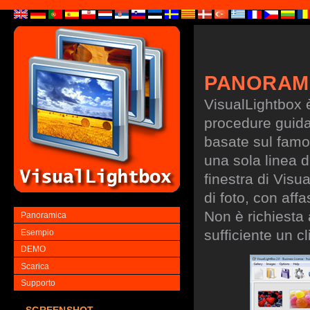
PANORAM
VisualLightbox 
procedure guidate
basate sul famo
una sola linea d
finestra di Visu
di foto, con aff
Non è richiesta
Panoramica
sufficiente un cl
Esempio
DEMO
Scarica
Supporto