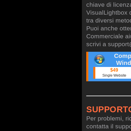
chiave di licen
VisualLightbox 
tra diversi meto
Puoi anche otte
Commerciale aiu
scrivi a
support
Comp
Wind
$49
Single Website
SUPPORT
Per problemi, ri
contatta il suppo