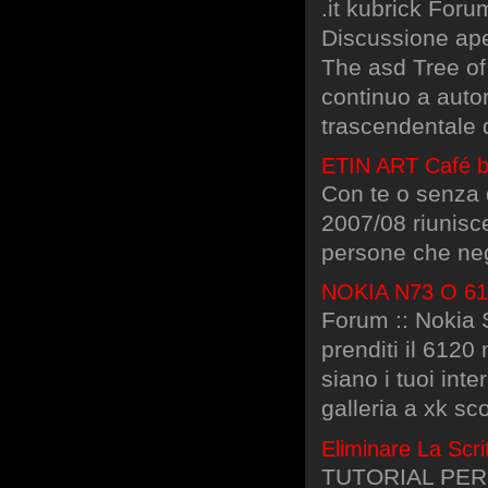
.it kubrick For
Discussione ape
The asd Tree of
continuo a autor
trascendentale d
ETIN ART Café by
Con te o senza 
2007/08 riunisce
persone che negl
NOKIA N73 O 6
Forum :: Nokia 
prenditi il 612
siano i tuoi int
galleria a xk sc
Eliminare La Scr
TUTORIAL PER