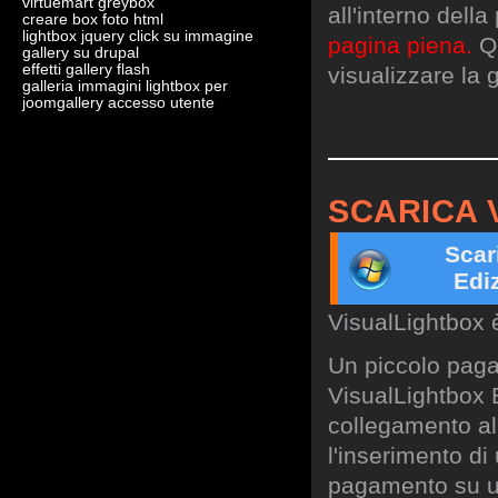
virtuemart greybox
all'interno dell
creare box foto html
lightbox jquery click su immagine
pagina piena.
Qu
gallery su drupal
effetti gallery flash
visualizzare la g
galleria immagini lightbox per
joomgallery accesso utente
SCARICA 
Scar
Edi
VisualLightbox 
Un piccolo paga
VisualLightbox B
collegamento al 
l'inserimento di
pagamento su un