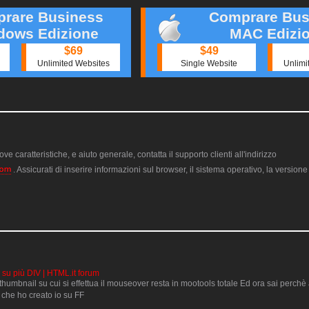
rare Business
Comprare Bus
dows Edizione
MAC Edizi
$69
$49
Unlimited Websites
Single Website
Unlimi
ve caratteristiche, e aiuto generale, contatta il supporto clienti all'indirizzo
. Assicurati di inserire informazioni sul browser, il sistema operativo, la version
 su più DIV | HTML.it forum
umbnail su cui si effettua il mouseover resta in mootools totale Ed ora sai perch
t che ho creato io su FF