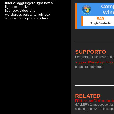
tutorial aggiungere light box a
Comp
lightbox onclivk
ligth box video php
Win
wordpress pulsante lightbox
scriptaculous photo gallery
$49
Single Website
SUPPORTO
Per problemi, richieste di nuo
ed un collegamento
RELATED
Effettuare un FX di mootools
GALLERY 2: mouseover: la th
script (lightbox2.04) lo scrip