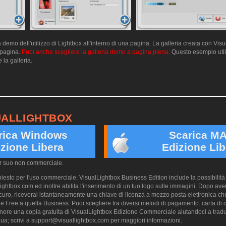
emo dell'utilizzo di Lightbox all'interno di una pagina. La galleria creata con Vis
a pagina.
Puoi anche scegliere la galleria demo a pagina piena.
Questo esempio utili
 la galleria.
UALLIGHTBOX
rica Windows
Scarica M
zione Libera
Edizione Lib
er suo non commerciale.
esto per l'uso commerciale. VisualLightbox Business Edition include la possibilità 
ightbox.com ed inoltre abilita l'inserimento di un tuo logo sulle immagini. Dopo aver
ro, riceverai istantaneamente una chiave di licenza a mezzo posta elettronica che
e Free a quella Business. Puoi scegliere tra diversi metodi di pagamento: carta di cr
nere una copia gratuita di VisualLightbox Edizione Commerciale aiutandoci a trad
ua; scrivi a
support@visuallightbox.com
per maggiori informazioni.