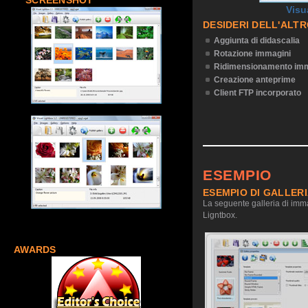
SCREENSHOT
Visu
DESIDERI DELL'ALT
Aggiunta di didascalia
Rotazione immagini
Ridimensionamento imm
Creazione anteprime
Client FTP incorporato
ESEMPIO
ESEMPIO DI GALLER
La seguente galleria di imma
Ligntbox.
AWARDS