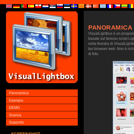
PANORAMICA
VisualLightbox è un programm
basate sul famoso script Lig
nella finestra di VisualLightb
tuo browser web. Non è richie
di foto.
Panoramica
Esempio
DEMO
Scarica
Supporto