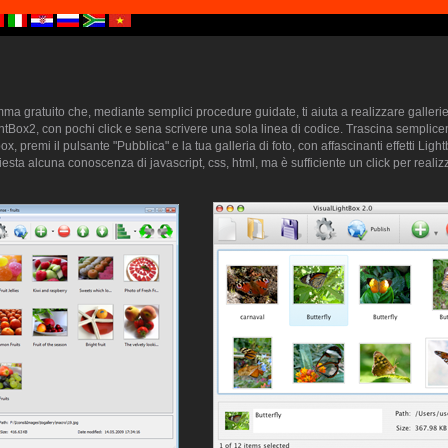
a gratuito che, mediante semplici procedure guidate, ti aiuta a realizzare gallerie 
htBox2, con pochi click e sena scrivere una sola linea di codice. Trascina semplice
ox, premi il pulsante "Pubblica" e la tua galleria di foto, con affascinanti effetti Lig
sta alcuna conoscenza di javascript, css, html, ma è sufficiente un click per realizz