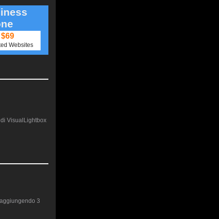
iness
one
$69
ted Websites
e di VisualLightbox
è aggiungendo 3