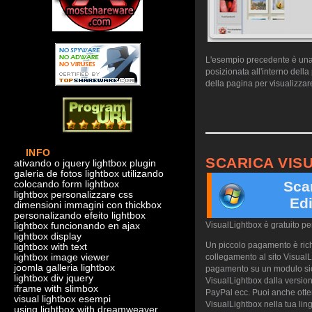
L'esempio precedente è una d
posizionata all'interno dell
della pagina per visualizzare
INFO
SCARICA VIS
ativando o jquery lightbox plugin
galeria de fotos lightbox utilizando
Sca
colocando form lightbox
lightbox personalizzare css
Edi
dimensioni immagini con thickbox
personalizando efeito lightbox
VisualLightbox è gratuito p
lightbox funcionando en ajax
lightbox display
Un piccolo pagamento è richi
lightbox with text
lightbox image viewer
collegamento al sito VisualL
joomla galleria lightbox
pagamento su un modulo sicu
lightbox div jquery
VisualLightbox dalla version
iframe with slimbox
PayPal ecc. Puoi anche otte
visual lightbox esempi
VisualLightbox nella tua ling
using lightbox with dreamweaver