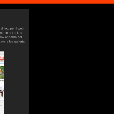
di foto per il web
mente le tue foto
htbox apparirà nel
are la tua galleria