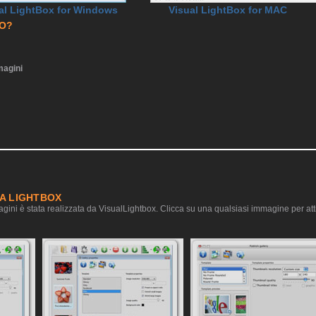
al LightBox for Windows
Visual LightBox for MAC
RO?
agini
IA LIGHTBOX
gini è stata realizzata da VisualLightbox. Clicca su una qualsiasi immagine per atti