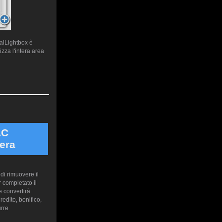
ualLightbox è
zza l'intera area
AC
era
di rimuovere il
 completato il
 convertirà
edito, bonifico,
urre