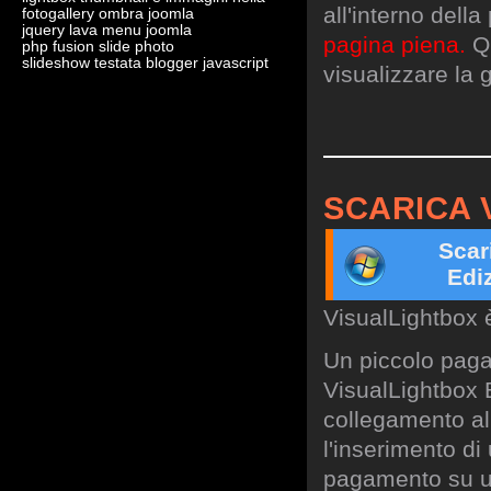
all'interno dell
fotogallery ombra joomla
jquery lava menu joomla
pagina piena.
Qu
php fusion slide photo
slideshow testata blogger javascript
visualizzare la g
SCARICA 
Scar
Edi
VisualLightbox 
Un piccolo paga
VisualLightbox B
collegamento al 
l'inserimento di
pagamento su un