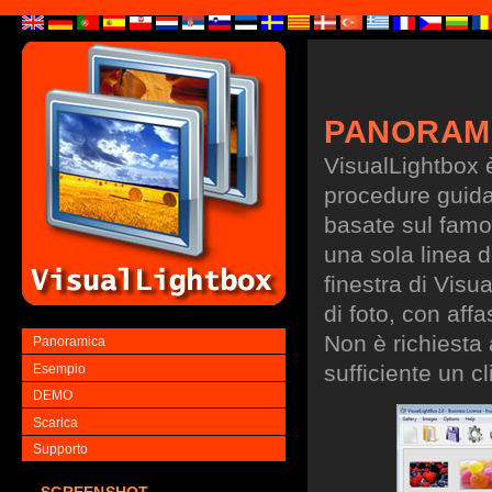
PANORAM
VisualLightbox 
procedure guidate
basate sul famo
una sola linea d
finestra di Visu
di foto, con aff
Non è richiesta
Panoramica
sufficiente un cl
Esempio
DEMO
Scarica
Supporto