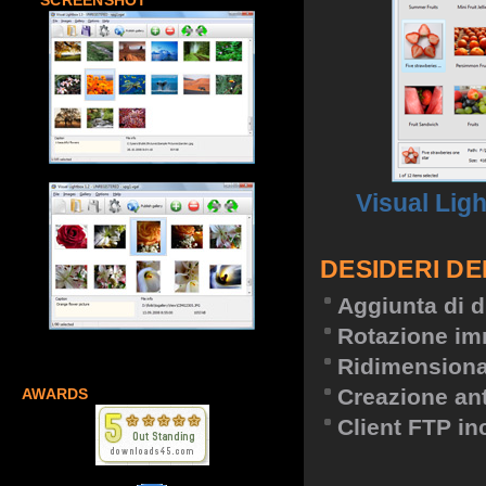
SCREENSHOT
Visual Lig
DESIDERI DE
Aggiunta di d
Rotazione im
Ridimension
Creazione an
AWARDS
Client FTP in