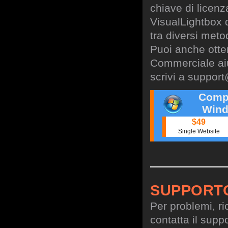
chiave di licen
VisualLightbox 
tra diversi meto
Puoi anche otte
Commerciale aiu
scrivi a
support
Comp
Wind
$49
Single Website
SUPPORT
Per problemi, ri
contatta il suppo