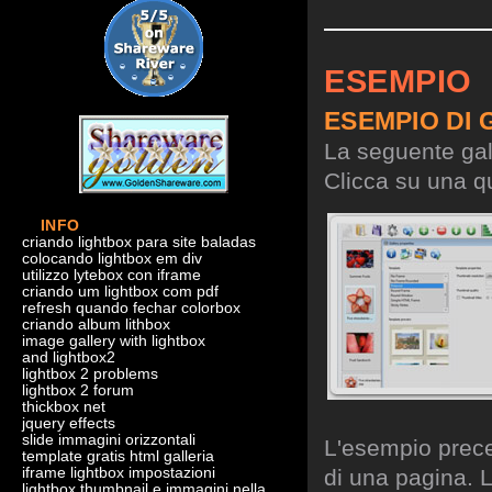
ESEMPIO
ESEMPIO DI 
La seguente gall
Clicca su una qu
INFO
criando lightbox para site baladas
colocando lightbox em div
utilizzo lytebox con iframe
criando um lightbox com pdf
refresh quando fechar colorbox
criando album lithbox
image gallery with lightbox
and lightbox2
lightbox 2 problems
lightbox 2 forum
thickbox net
jquery effects
slide immagini orizzontali
L'esempio preced
template gratis html galleria
iframe lightbox impostazioni
di una pagina. L
lightbox thumbnail e immagini nella