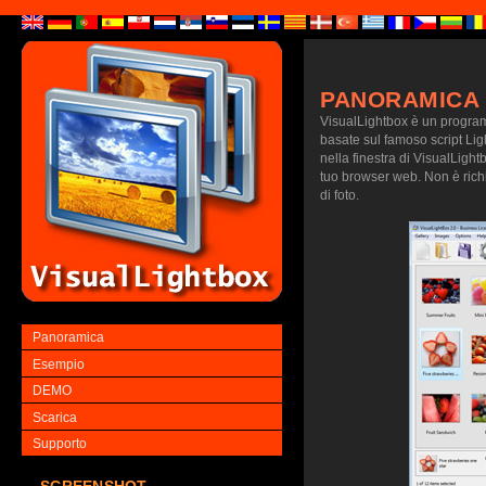
PANORAMICA
VisualLightbox è un programm
basate sul famoso script Lig
nella finestra di VisualLightb
tuo browser web. Non è richie
di foto.
Panoramica
Esempio
DEMO
Scarica
Supporto