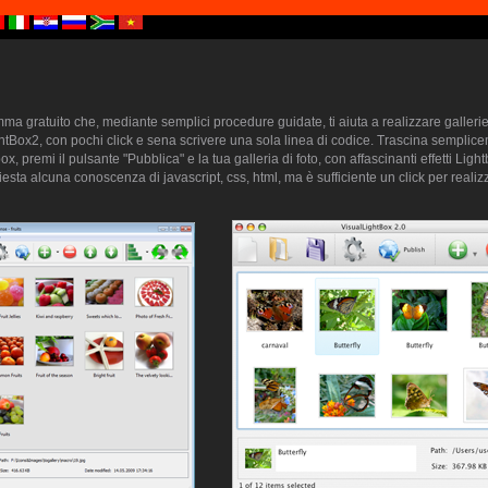
a gratuito che, mediante semplici procedure guidate, ti aiuta a realizzare gallerie 
htBox2, con pochi click e sena scrivere una sola linea di codice. Trascina semplice
ox, premi il pulsante "Pubblica" e la tua galleria di foto, con affascinanti effetti Lig
sta alcuna conoscenza di javascript, css, html, ma è sufficiente un click per realizz