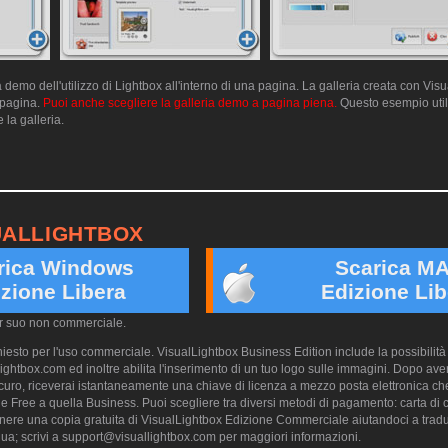
emo dell'utilizzo di Lightbox all'interno di una pagina. La galleria creata con Vis
a pagina.
Puoi anche scegliere la galleria demo a pagina piena.
Questo esempio utili
 la galleria.
UALLIGHTBOX
rica Windows
Scarica M
zione Libera
Edizione Lib
er suo non commerciale.
esto per l'uso commerciale. VisualLightbox Business Edition include la possibilità 
ightbox.com ed inoltre abilita l'inserimento di un tuo logo sulle immagini. Dopo aver
ro, riceverai istantaneamente una chiave di licenza a mezzo posta elettronica che
e Free a quella Business. Puoi scegliere tra diversi metodi di pagamento: carta di cr
nere una copia gratuita di VisualLightbox Edizione Commerciale aiutandoci a trad
ua; scrivi a
support@visuallightbox.com
per maggiori informazioni.