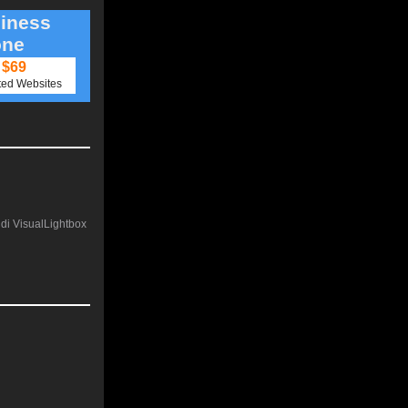
iness
one
$69
ted Websites
e di VisualLightbox