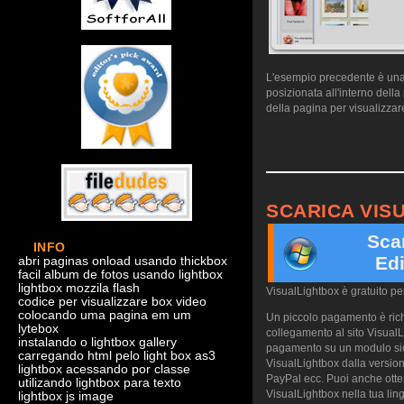
L'esempio precedente è una d
posizionata all'interno dell
della pagina per visualizzare
SCARICA VIS
Sca
INFO
Edi
abri paginas onload usando thickbox
facil album de fotos usando lightbox
lightbox mozzila flash
VisualLightbox è gratuito p
codice per visualizzare box video
colocando uma pagina em um
Un piccolo pagamento è richi
lytebox
collegamento al sito VisualL
instalando o lightbox gallery
pagamento su un modulo sicu
carregando html pelo light box as3
VisualLightbox dalla version
lightbox acessando por classe
PayPal ecc. Puoi anche otte
utilizando lightbox para texto
VisualLightbox nella tua ling
lightbox js image