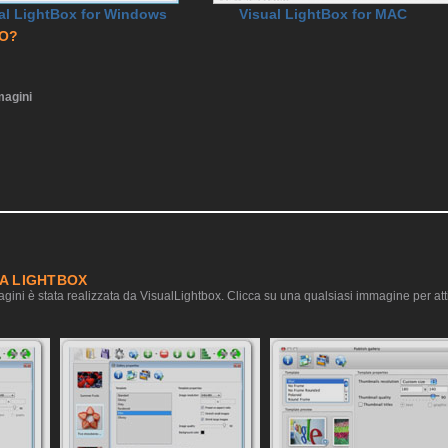
al LightBox for Windows
Visual LightBox for MAC
RO?
agini
IA LIGHTBOX
gini è stata realizzata da VisualLightbox. Clicca su una qualsiasi immagine per atti