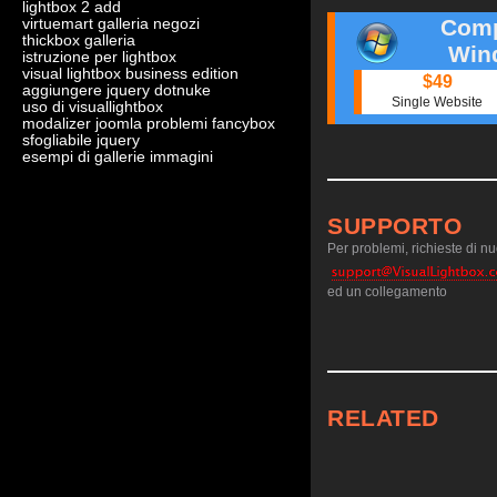
lightbox 2 add
Comp
virtuemart galleria negozi
thickbox galleria
Win
istruzione per lightbox
visual lightbox business edition
$49
aggiungere jquery dotnuke
Single Website
uso di visuallightbox
modalizer joomla problemi fancybox
sfogliabile jquery
esempi di gallerie immagini
SUPPORTO
Per problemi, richieste di nuo
ed un collegamento
RELATED