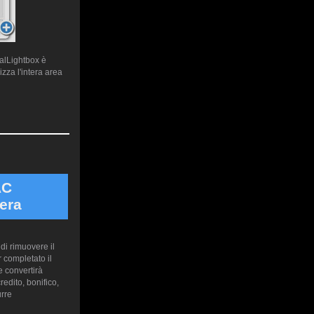
ualLightbox è
zza l'intera area
AC
era
di rimuovere il
 completato il
 convertirà
edito, bonifico,
urre