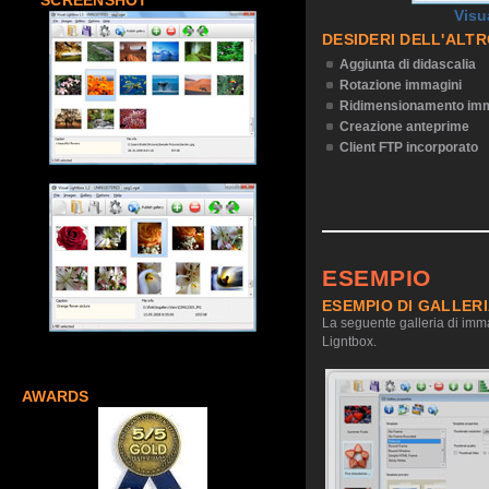
SCREENSHOT
Visu
DESIDERI DELL'ALT
Aggiunta di didascalia
Rotazione immagini
Ridimensionamento imm
Creazione anteprime
Client FTP incorporato
ESEMPIO
ESEMPIO DI GALLER
La seguente galleria di imma
Ligntbox.
AWARDS