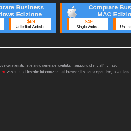
rare Business
Comprare Bus
dows Edizione
MAC Edizi
$69
$49
Unlimited Websites
Single Website
Unlimi
ve caratteristiche, e aiuto generale, contatta il supporto clienti all'indirizzo
. Assicurati di inserire informazioni sul browser, il sistema operativo, la version