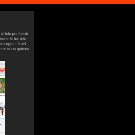
di foto per il web
mente le tue foto
htbox apparirà nel
are la tua galleria