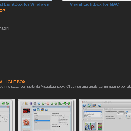
al LightBox for Windows
Visual LightBox for MAC
RO?
agini
IA LIGHTBOX
gini è stata realizzata da VisualLightbox. Clicca su una qualsiasi immagine per atti