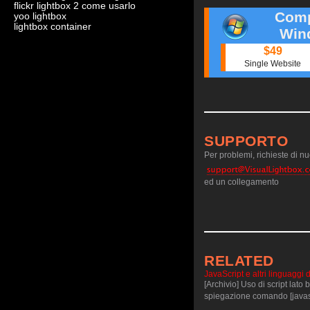
flickr lightbox 2 come usarlo
Comp
yoo lightbox
lightbox container
Win
$49
Single Website
SUPPORTO
Per problemi, richieste di nuo
ed un collegamento
RELATED
JavaScript e altri linguaggi d
[Archivio] Uso di script lato
spiegazione comando [javasc