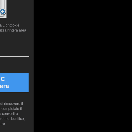
ualLightbox è
zza l'intera area
AC
era
di rimuovere il
 completato il
 convertirà
edito, bonifico,
urre