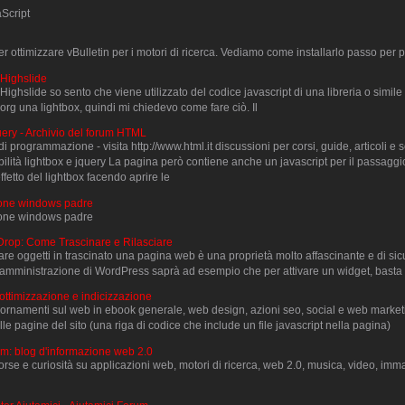
aScript
 ottimizzare vBulletin per i motori di ricerca. Vediamo come installarlo passo per p
 Highslide
ighslide so sento che viene utilizzato del codice javascript di una libreria o simile
borg una lightbox, quindi mi chiedevo come fare ciò. Il
query - Archivio del forum HTML
di programmazione - visita http://www.html.it discussioni per corsi, guide, articoli e s
lità lightbox e jquery La pagina però contiene anche un javascript per il passaggi
'effetto del lightbox facendo aprire le
zione windows padre
zione windows padre
Drop: Come Trascinare e Rilasciare
iare oggetti in trascinato una pagina web è una proprietà molto affascinante e di sicu
di amministrazione di WordPress saprà ad esempio che per attivare un widget, basta 
ottimizzazione e indicizzazione
ornamenti sul web in ebook generale, web design, azioni seo, social e web marketi
lle pagine del sito (una riga di codice che include un file javascript nella pagina)
rum: blog d'informazione web 2.0
orse e curiosità su applicazioni web, motori di ricerca, web 2.0, musica, video, imma