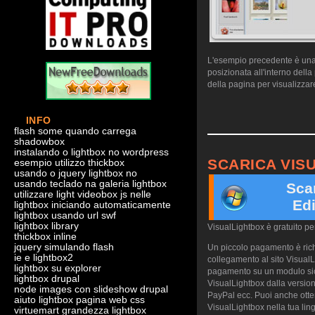
L'esempio precedente è una d
posizionata all'interno dell
della pagina per visualizzare
INFO
flash some quando carrega
shadowbox
instalando o lightbox no wordpress
SCARICA VIS
esempio utilizzo thickbox
usando o jquery lightbox no
usando teclado na galeria lightbox
Sca
utilizzare light videobox js nelle
Edi
lightbox iniciando automaticamente
lightbox usando url swf
lightbox library
VisualLightbox è gratuito p
thickbox inline
jquery simulando flash
Un piccolo pagamento è richi
ie e lightbox2
collegamento al sito VisualL
lightbox su explorer
pagamento su un modulo sicu
lightbox drupal
VisualLightbox dalla version
node images con slideshow drupal
PayPal ecc. Puoi anche otte
aiuto lightbox pagina web css
VisualLightbox nella tua ling
virtuemart grandezza lightbox