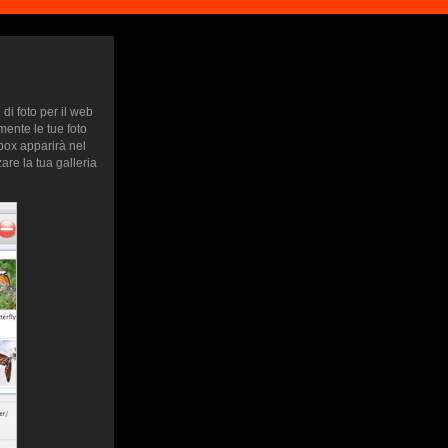
di foto per il web
mente le tue foto
htbox apparirà nel
are la tua galleria