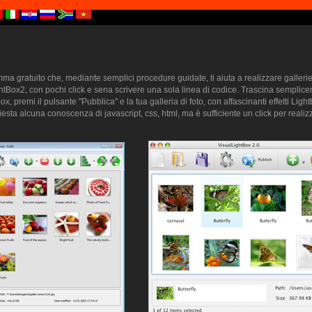
a gratuito che, mediante semplici procedure guidate, ti aiuta a realizzare gallerie 
htBox2, con pochi click e sena scrivere una sola linea di codice. Trascina semplice
ox, premi il pulsante "Pubblica" e la tua galleria di foto, con affascinanti effetti Lig
sta alcuna conoscenza di javascript, css, html, ma è sufficiente un click per realizz