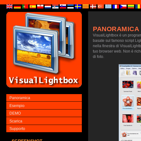
PANORAMICA
VisualLightbox è un programm
basate sul famoso script Lig
nella finestra di VisualLightb
tuo browser web. Non è richie
di foto.
Panoramica
Esempio
DEMO
Scarica
Supporto