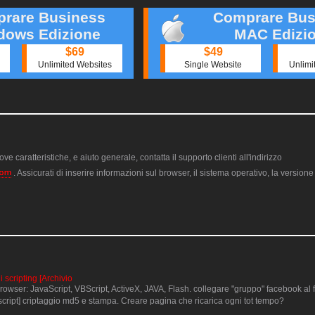
rare Business
Comprare Bus
dows Edizione
MAC Edizi
$69
$49
Unlimited Websites
Single Website
Unlimi
ve caratteristiche, e aiuto generale, contatta il supporto clienti all'indirizzo
. Assicurati di inserire informazioni sul browser, il sistema operativo, la version
i scripting [Archivio
 browser: JavaScript, VBScript, ActiveX, JAVA, Flash. collegare "gruppo" facebook al 
ript] criptaggio md5 e stampa. Creare pagina che ricarica ogni tot tempo?