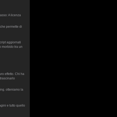
asso: A licenza
 che permette di
cript aggiornati
o morbido tra un
ro effetto. Chi ha
trascinarlo
ng. otteniamo la
gini e tutto quello