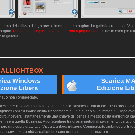
emo dell'utilizzo di Lightbox all'interno di una pagina. La galleria creata con Vis
a pagina.
Puoi anche scegliere la galleria demo a pagina piena.
Questo esempio utili
 la galleria.
UALLIGHTBOX
rica Windows
Scarica M
zione Libera
Edizione Lib
er suo non commerciale.
esto per l'uso commerciale. VisualLightbox Business Edition include la possibilità 
ightbox.com ed inoltre abilita l'inserimento di un tuo logo sulle immagini. Dopo aver
ro, riceverai istantaneamente una chiave di licenza a mezzo posta elettronica che
e Free a quella Business. Puoi scegliere tra diversi metodi di pagamento: carta di cr
nere una copia gratuita di VisualLightbox Edizione Commerciale aiutandoci a trad
ua; scrivi a
support@visuallightbox.com
per maggiori informazioni.