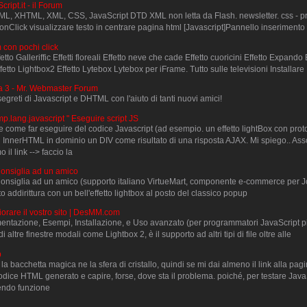
cript.it - il Forum
TML, XHTML, XML, CSS, JavaScript DTD XML non letta da Flash. newsletter. css - p
onClick visualizzare testo in centrare pagina html [Javascript]Pannello inserimento a
 con pochi click
tto Galleriffic Effetti floreali Effetto neve che cade Effetto cuoricini Effetto Expando 
fetto Lightbox2 Effetto Lytebox Lytebox per iFrame. Tutto sulle televisioni Installare
ina 3 - Mr. Webmaster Forum
segreti di Javascript e DHTML con l'aiuto di tanti nuovi amici!
ang.javascript " Eseguire script JS
e come far eseguire del codice Javascript (ad esempio. un effetto lightBox con protot
n InnerHTML in dominio un DIV come risultato di una risposta AJAX. Mi spiego.. Ass
il link --> faccio la
nsiglia ad un amico
siglia ad un amico (supporto italiano VirtueMart, componente e-commerce per J
o addirittura con un bell'effetto lightbox al posto del classico popup
liorare il vostro sito | DesMM.com
ntazione, Esempi, Installazione, e Uso avanzato (per programmatori JavaScript p
ltre finestre modali come Lightbox 2, è il supporto ad altri tipi di file oltre alle
p
a bacchetta magica ne la sfera di cristallo, quindi se mi dai almeno il link alla pa
 codice HTML generato e capire, forse, dove sta il problema. poiché, per testare Jav
endo funzione