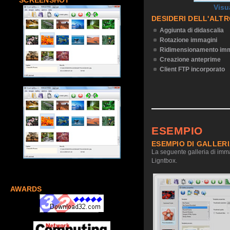
SCREENSHOT
Visu
DESIDERI DELL'ALT
Aggiunta di didascalia
Rotazione immagini
Ridimensionamento imm
Creazione anteprime
Client FTP incorporato
ESEMPIO
ESEMPIO DI GALLER
La seguente galleria di imma
Ligntbox.
AWARDS