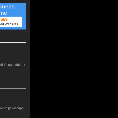
iness
one
$69
ted Websites
e di VisualLightbox
forum [javascript]