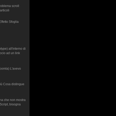
roblema scroll
rticoli
Effetto Sfoglia
ype) all'interno di
ocio ad un link
oomla) L'avevo
iù Cosa distingue
gina che non mostra
aScript, bisogna