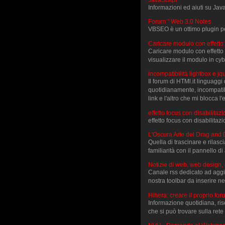
JavaScript
Informazioni ed aiuti su Jav
Forum " Web 3.0 Notes
VBSEO è un ottimo plugin per
Caricare modulo con effetto
Caricare modulo con effetto H
visualizzare il modulo in cy
incompatibilità lightbox e j
Il forum di HTMl.it linguaggi 
quotidianamente, incompatibi
link e l'altro che mi blocca l
effetto focus con disabilita
effetto focus con disabilita
L'Oscura Arte del Drag and 
Quella di trascinare e rilasc
familiarità con il pannello 
Notizie di web, web design, 
Canale rss dedicato ad aggi
nostra toolbar da inserire ne
Hihera: creare il proprio fo
Informazione quotidiana, ris
che si può trovare sulla rete