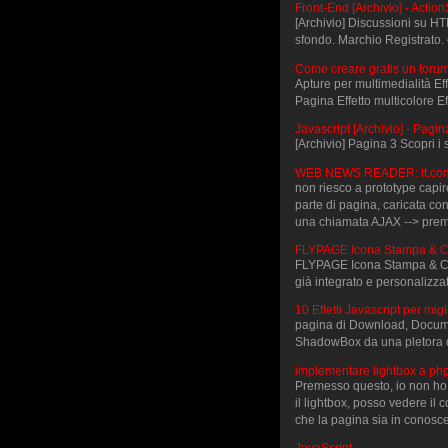
Front-End [Archivio] - ActionS
[Archivio] Discussioni su H
sfondo. Marchio Registrato. 
Come creare gratis un forum
Apture per multimedialità Effe
Pagina Effetto multicolore Ef
Javascript [Archivio] - Pag
[Archivio] Pagina 3 Scopri i 
WEB NEWS READER: it.comp.l
non riesco a prototype capir
parte di pagina, caricata co
una chiamata AJAX --> premo 
FLYPAGE Icona Stampa & Co
FLYPAGE Icona Stampa & Con
già integrato e personalizzat
10 Effetti Javascript per mig
pagina di Download, Docume
ShadowBox da una pletora di a
implementare lightbox a ph
Premesso questo, io non ho l
il lightbox, posso vedere il
che la pagina sia in conosc