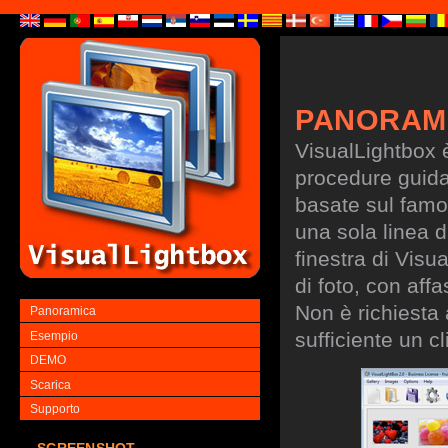
PANORAM
VisualLightbox 
procedure guidate
basate sul famo
una sola linea d
finestra di Visu
di foto, con aff
Non è richiesta
Panoramica
sufficiente un cl
Esempio
DEMO
Scarica
Supporto