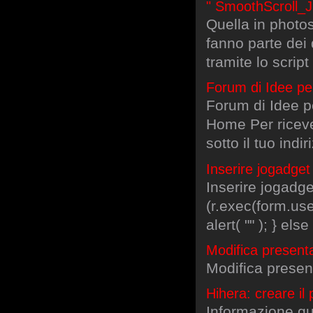
" SmoothScroll_JS
Quella in photos
fanno parte dei 
tramite lo script
Forum di Idee pe
Forum di Idee p
Home Per ricever
sotto il tuo indir
Inserire jogadge
Inserire jogadge
(r.exec(form.us
alert( "" ); } els
Modifica present
Modifica presen
Hihera: creare il
Informazione quo