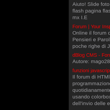
Aiuto! Slide fo
flash pagina fl
mx I.E
Forum | Your Ins
Online il forum 
Pensieri e Paro
poche righe di 
dBlog CMS - Foru
Autore: mago28
funzioni javascri
Il forum di HTMl.
programmazione p
quotidianamente,
usando colorbox 
dell'invio delle 