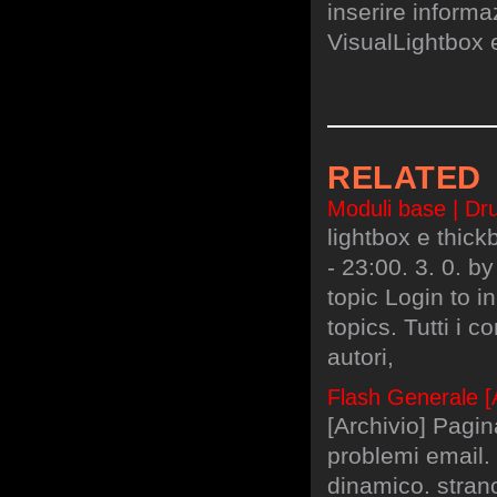
inserire informa
VisualLightbox 
RELATED
Moduli base | Dru
lightbox e thic
- 23:00. 3. 0. b
topic Login to i
topics. Tutti i c
autori,
Flash Generale [Ar
[Archivio] Pagin
problemi email.
dinamico. stran