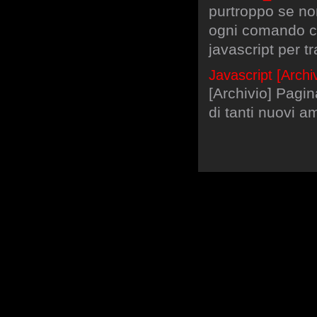
purtroppo se no
ogni comando ch
javascript per t
Javascript [Arch
[Archivio] Pagin
di tanti nuovi am