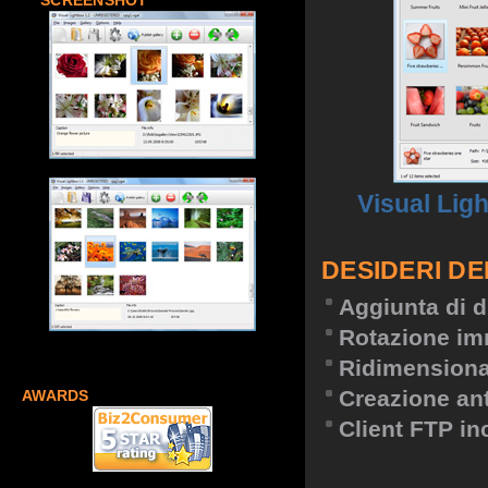
SCREENSHOT
Visual Lig
DESIDERI DE
Aggiunta di d
Rotazione im
Ridimension
Creazione an
AWARDS
Client FTP in