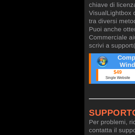
chiave di licen
VisualLightbox 
tra diversi meto
Puoi anche otte
Commerciale aiu
scrivi a
support
Comp
Wind
$49
Single Website
SUPPORT
Per problemi, ri
contatta il suppo