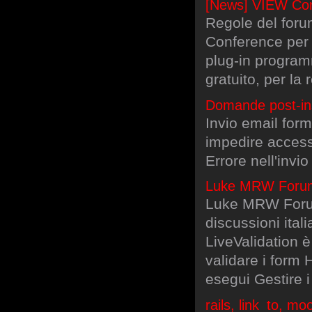
[News] VIEW Conf
Regole del foru
Conference per 
plug-in progra
gratuito, per la
Domande post-inst
Invio email for
impedire accesso
Errore nell'inv
Luke MRW Forum -
Luke MRW Forum
discussioni ita
LiveValidation 
validare i form H
esegui Gestire 
rails, link_to, m