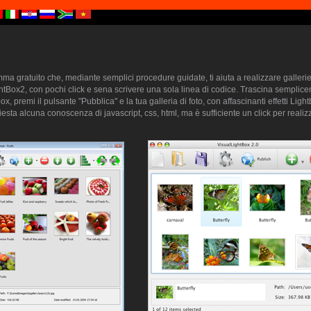
a gratuito che, mediante semplici procedure guidate, ti aiuta a realizzare gallerie 
htBox2, con pochi click e sena scrivere una sola linea di codice. Trascina semplice
ox, premi il pulsante "Pubblica" e la tua galleria di foto, con affascinanti effetti Lig
sta alcuna conoscenza di javascript, css, html, ma è sufficiente un click per realizz