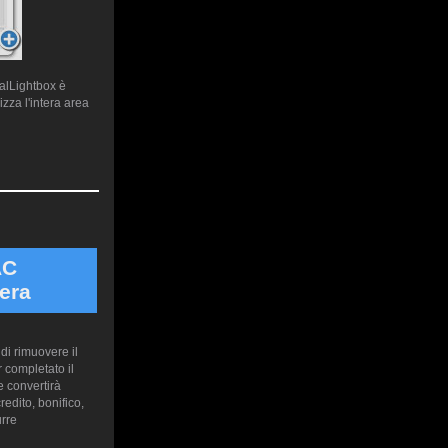
ualLightbox è
zza l'intera area
AC
era
di rimuovere il
 completato il
 convertirà
edito, bonifico,
urre