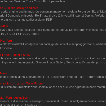
ne Forum - Sezione Cms - Cms.HTML.it permettere
ns Club sito Ufficiale dedicato
c portal engine and imageshow content management system Forum del Sito ufficial
oni Domande e risposte. Re:E' nato si dice (1 in vestiti linea) (1) Ospite. Preferiti:
ti forum. Apri una nuova discussione. PDF
od-f13/
levare-dati-joomla-mostrarli-nella-home-del-forum-t3312.html forum/richiesta-mod-f
09-10-27T22:51:51+00:00. forum
ML.it forum
isita http://www.html.it wordpress per corsi, guide, articoli e script aggiornati quotid
3 risposte
ow Forum - Joomla Show
 hostess personalizzare lo stile della pagina che genera il pdf di un articolo su joo
_milkyway e il plugin gratuito Slimbox Image Gallery. Se clicco sull'icona del pdf in
a Mana
ssori dell'Aprilia Mana. Domandone (1/1) - Discussioni generali - Bar - Forum Aprili
r i motori di ricerca - Tevac Forum
di sistemare un'installazione Joomla, anche per quel che riguarda la parte motori 
sia - ForumAnimali.com
menica, a discussioni Scarmagno, provincia di Torino, si svolgera la "Prima Festa 
 al canile di Caluso. A fantasia qu