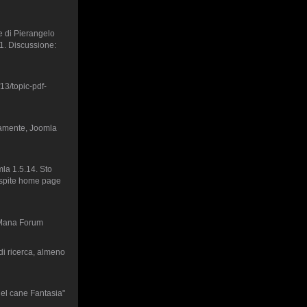
e di Pierangelo
 1. Discussione:
13/topic-pdf-
ianamente, Joomla
mla 1.5.14. Sto
 ospite home page
a Mana Forum
di ricerca, almeno
del cane Fantasia"