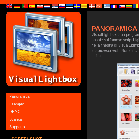
PANORAMICA
VisualLightbox è un programm
basate sul famoso script Lig
nella finestra di VisualLightb
tuo browser web. Non è richie
di foto.
Panoramica
Esempio
DEMO
Scarica
Supporto