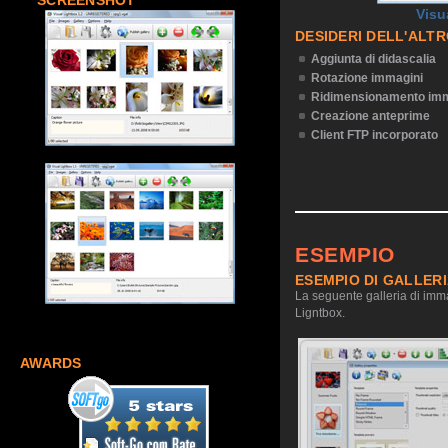
SCREENSHOT
Visu
DESIDERI DELL'ALT
Aggiunta di didascalia
Rotazione immagini
Ridimensionamento imm
Creazione anteprime
Client FTP incorporato
ESEMPIO
ESEMPIO DI GALLER
La seguente galleria di imma
Ligntbox.
AWARDS