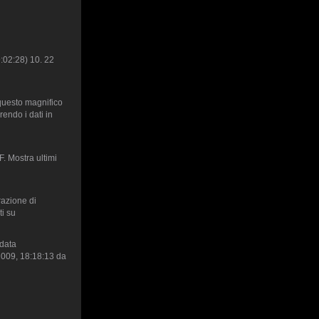
9:02:28) 10. 22
questo magnifico
endo i dati in
. Mostra ultimi
razione di
ti su
-data
2009, 18:18:13 da