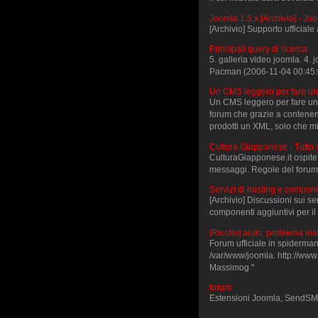
Joomla 1.5.x [Archivio] - Jo
[Archivio] Supporto ufficiale
Principali query di ricerca
5. galleria video joomla. 4.
Pacman (2006-11-04 00:45:
Un CMS leggero per fare un
Un CMS leggero per fare una
forum che grazie a contenen
prodotti un XML, solo che mi
Cultura Giapponese - Tutto 
CulturaGiapponese.it ospite 
messaggi. Regole del forum
Servizi di hosting e compone
[Archivio] Discussioni sui se
componenti aggiuntivi per i
[Risolto] aiuto: problema in
Forum ufficiale in spiderma
/var/www/joomla. http://www
Massimog "
forum
Estensioni Joomla, SendSMS,