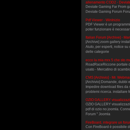
allenamento COD2 - Devia
Deviate Gaming Far From ga
Deviate Gaming Forum For
Pdf Viewer - WinInizio
PDF Viewer è un programmino
poter funzionare è necessar
Italian Forum [Archive] - M
[Archive] zoom gallery insta
Aiuto, per esperti, notice su
delle categorie
ecco la mia mrx 5 che sto 
RoadRaceRiccone portale del
usato - Mercatino di scamb
CMS [Archivio] - Mr. Webma
[Archivio] Domande, dubbi e
Impedire download files da 
problemi ricerca. installare
OZIO GALLERY visualizzazi
OZIO GALLERY visualizzazione 
pdf di ozio no joomla. Conne
Forum " Joomla
FireBoard, integrare un foru
Con FireBoard è possibile d