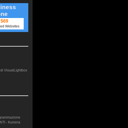
iness
one
$69
ted Websites
e di VisualLightbox
rogrammazione
ENTI - Kunena