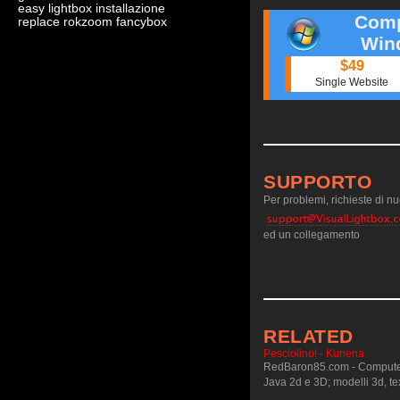
easy lightbox installazione
Comp
replace rokzoom fancybox
Win
$49
Single Website
SUPPORTO
Per problemi, richieste di nuo
ed un collegamento
RELATED
Pesciolino! - Kunena
RedBaron85.com - Computer g
Java 2d e 3D; modelli 3d, t