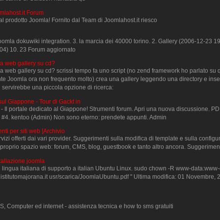
omlahost.it Forum
 al prodotto Joomla! Fornito dal Team di Joomlahost.it riesco
 joomla dokuwiki integration. 3. la marcia dei 40000 torino. 2. Gallery (2006-12-23 1
04) 10. 23 Forum aggiornato
a web gallery su cd?
 web gallery su cd? scrissi tempo fa uno script (no zend framework ho parlato su 
te Joomla ora non frequento molto) crea una gallery leggendo una directory e inser
 servirebbe una piccola opzione di ricerca:
sul Giappone - Tour di Gackt in
- Il portale dedicato al Giappone! Strumenti forum. Apri una nuova discussione. PDF
 #4. kentoo (Admin) Non sono eterno: prendete appunti. Admin
nti per siti web [Archivio
rvizi offerti dai vari provider. Suggerimenti sulla modifica di template e sulla configu
l proprio spazio web: forum, CMS, blog, guestbook e tanto altro ancora. Suggerimen
stallazione joomla
n lingua italiana di supporto a italian Ubuntu Linux. sudo chown -R www-data:www
.istitutomajorana.it usr/scarica/JoomlaUbuntu.pdf " Ultima modifica: 01 Novembre, 
 Computer ed internet - assistenza tecnica e how to sms gratuiti