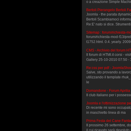
o a creazione Simple Machi
Bertoli Pierangelo Bertoli Fa
Joomla - the parata dynami
Bertoli Scambiamoci informazi
Re:E' nato si dice. Strumen
Sitemap : forum/richiesta-m
forum/richiesta-mod-f13/pre
t1752.html. 0.4. yearly. 20
CMS - Archivio del forum HT
Il forum di HTMl.it corsi - v
Gallery 25-10-2010 07:50 - 
Re:css per pdf - JoomlaSh
Salve, sto provando a lavoro
utilizzando il template rhuk
le
Domandone - Forum Aprili
Il club italiano per i posse
Joomla e l'ottimizzazione pe
Di recente mi sono occupato 
in maschietto linea di ma
Prima Festa del Cane Fanta
Il prossimo 26 settembre, do
il cui ricavato sarà devoluto