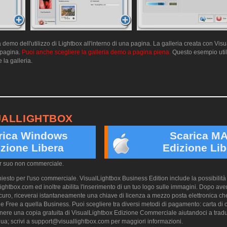
emo dell'utilizzo di Lightbox all'interno di una pagina. La galleria creata con Vis
a pagina.
Puoi anche scegliere la galleria demo a pagina piena.
Questo esempio utili
 la galleria.
UALLIGHTBOX
rica Windows
Scarica M
zione Libera
Edizione Lib
er suo non commerciale.
esto per l'uso commerciale. VisualLightbox Business Edition include la possibilità 
ightbox.com ed inoltre abilita l'inserimento di un tuo logo sulle immagini. Dopo aver
ro, riceverai istantaneamente una chiave di licenza a mezzo posta elettronica che
e Free a quella Business. Puoi scegliere tra diversi metodi di pagamento: carta di cr
nere una copia gratuita di VisualLightbox Edizione Commerciale aiutandoci a trad
ua; scrivi a
support@visuallightbox.com
per maggiori informazioni.