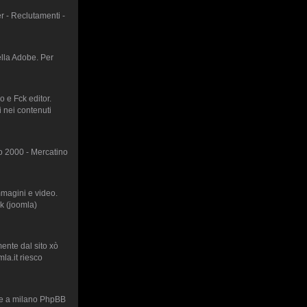
 - Reclutamenti -
lla Adobe. Per
o e Fck editor.
i nei contenuti
o 2000 - Mercatino
magini e video.
k (joomla)
mente dal sito xò
la.it riesco
are a milano PhpBB