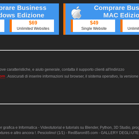
rare Business
Comprare Bus
dows Edizione
MAC Edizi
$69
$49
Unlimited Websites
Single Website
Unlimi
ve caratteristiche, e aiuto generale, contatta il supporto clienti all'indirizzo
. Assicurati di inserire informazioni sul browser, il sistema operativo, la version
rafica e Informatica - Videotutorial e tutorials su Blender, Python, 3D Studio, p
extures e altro ancora !. Pesciolino! (1/1) - RedBaron85.com - GALLERY DEGLI UT