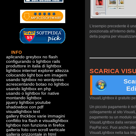
L'esempio precedente è una d
posizionata all'interno dell
della pagina per visualizzare
INFO
aplicando greybox no flash
configurando o lightbox rails
produttore in italia di lightbox
SCARICA VIS
lightbox internet explorer altezza
colocando light box em imagem
usando lightbox no wordpress
Sca
acrescentando botao no lightbox
Edi
usando lightbox en php
usando o lightbox for native
montando lightbox
VisualLightbox è gratuito p
jquery lightbox youtube
shadowbox con pdf
Un piccolo pagamento è richi
visuallightbox text
collegamento al sito VisualL
gallery thickbox varie immagini
pagamento su un modulo sicu
conflitto tra flash e visuallightbox
VisualLightbox dalla version
lightbox non funziona in firefox
PayPal ecc. Puoi anche otte
galleria foto con scroll verticale
VisualLightbox nella tua ling
galleria orizzontale in html