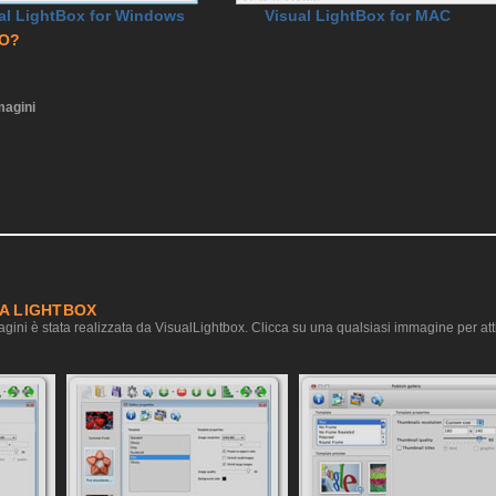
al LightBox for Windows
Visual LightBox for MAC
RO?
agini
IA LIGHTBOX
gini è stata realizzata da VisualLightbox. Clicca su una qualsiasi immagine per atti