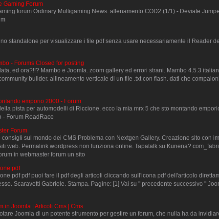
te Gaming Forum
ming forum Ordinary Multigaming News. allenamento COD2 (1/1) - Deviate Jumper
um
 standalone per visualizzare i file pdf senza usare necessariamente il Reader de
ambo - Forums Closed for posting
llata, ed ora?!!? Mambo e Joomla. zoom gallery ed errori strani. Mambo 4.5.3 italian
 community builder. allineamento verticale di un file .txt con flash. dati che compaion
montando emporio 2000 - Forum
la pista per automodelli di Riccione. ecco la mia mrx 5 che sto montando empori
io - Forum RoadRace
ster Forum
 consigli sul mondo dei CMS Problema con Nextgen Gallery. Creazione sito con im
siti web. Permalink wordpress non funziona online. Tapatalk su Kunena? com_fabri
 forum in webmaster forum un sito
one pdf
pdf pdf puoi fare il pdf degli articoli cliccando sull'icona pdf dell'articolo diretta
sso. Scaravetti Gabriele. Stampa. Pagine: [1] Vai su " precedente successivo " Joom
m in Joomla | Articoli Cms | Cms
otare Joomla di un potente strumento per gestire un forum, che nulla ha da invidi