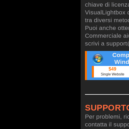
chiave di licen
VisualLightbox 
tra diversi meto
Puoi anche otte
Commerciale aiu
scrivi a
support
Comp
Wind
$49
Single Website
SUPPORT
Per problemi, ri
contatta il suppo