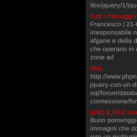
libs/jquery/1/jqu
Tutti i messaggi 
Francesco | 21-
irresponsabile n
afgane e della d
che operano in 
zone ad
XML
http://www.php
jquery-con-un-d
sql/forum/datab
connessione/fo
[php] $_FILE vuot
Buon pomeriggio
immagini che do
rete un multiupl