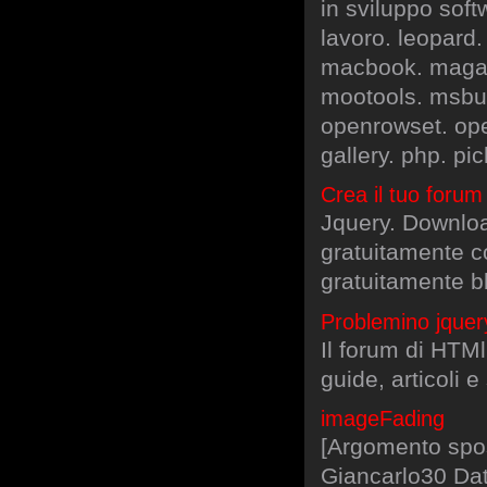
in sviluppo soft
lavoro. leopard.
macbook. magazi
mootools. msbui
openrowset. open
gallery. php. pi
Crea il tuo foru
Jquery. Downloa
gratuitamente c
gratuitamente 
Problemino jquer
Il forum di HTMl.
guide, articoli 
imageFading
[Argomento spos
Giancarlo30 Da