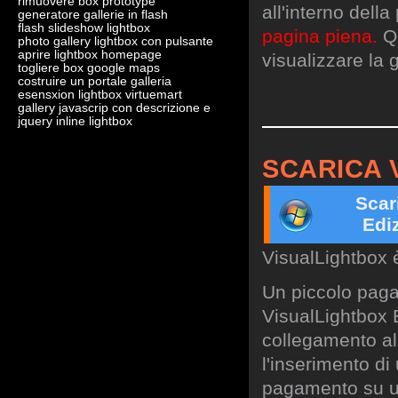
rimuovere box prototype
all'interno dell
generatore gallerie in flash
flash slideshow lightbox
pagina piena.
Qu
photo gallery lightbox con pulsante
aprire lightbox homepage
visualizzare la g
togliere box google maps
costruire un portale galleria
esensxion lightbox virtuemart
gallery javascrip con descrizione e
jquery inline lightbox
SCARICA 
Scar
Edi
VisualLightbox 
Un piccolo paga
VisualLightbox B
collegamento al 
l'inserimento di
pagamento su un