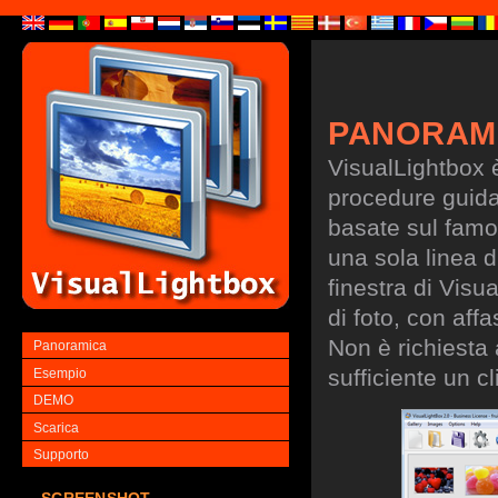
PANORAM
VisualLightbox 
procedure guidate
basate sul famo
una sola linea d
finestra di Visu
di foto, con aff
Non è richiesta
Panoramica
sufficiente un cl
Esempio
DEMO
Scarica
Supporto