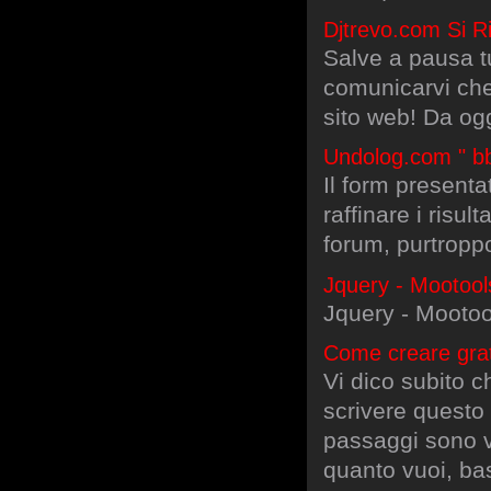
Djtrevo.com Si 
Salve a pausa t
comunicarvi che 
sito web! Da ogg
Undolog.com " bb
Il form present
raffinare i risul
forum, purtropp
Jquery - Mootoo
Jquery - Mooto
Come creare grat
Vi dico subito 
scrivere questo 
passaggi sono v
quanto vuoi, ba