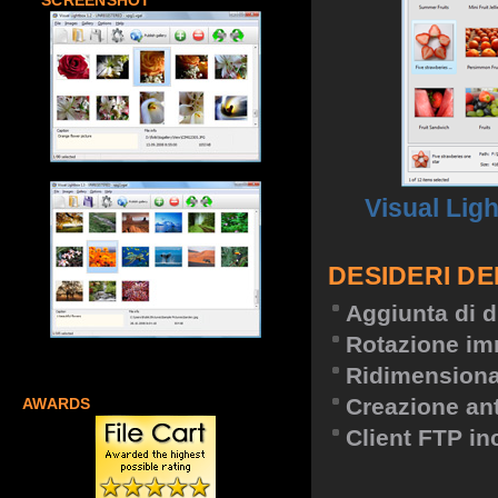
SCREENSHOT
Visual Lig
DESIDERI DE
Aggiunta di d
Rotazione im
Ridimension
Creazione an
AWARDS
Client FTP in