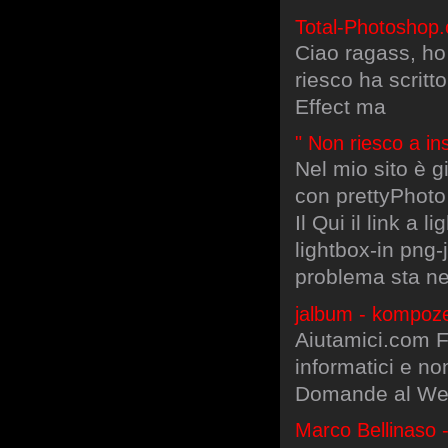
Total-Photoshop.
Ciao ragass, ho
riesco ha scrit
Effect ma
" Non riesco a in
Nel mio sito è g
con prettyPhoto 
Il Qui il link a 
lightbox-in png-
problema sta nel
jalbum - kompoz
Aiutamici.com FO
informatici e n
Domande al Web
Marco Bellinaso -