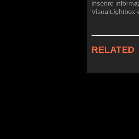
inserire informa
VisualLightbox 
RELATED