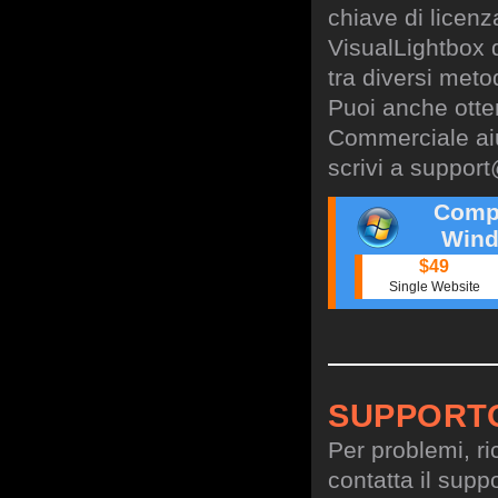
chiave di licen
VisualLightbox 
tra diversi meto
Puoi anche otte
Commerciale aiu
scrivi a
support
Comp
Wind
$49
Single Website
SUPPORT
Per problemi, ri
contatta il suppo