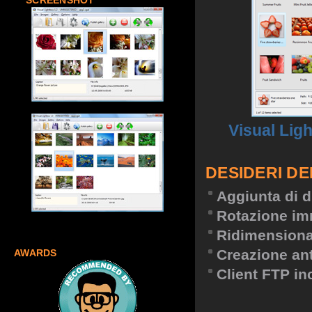
SCREENSHOT
Visual Lig
DESIDERI DE
Aggiunta di d
Rotazione im
Ridimension
Creazione an
AWARDS
Client FTP in