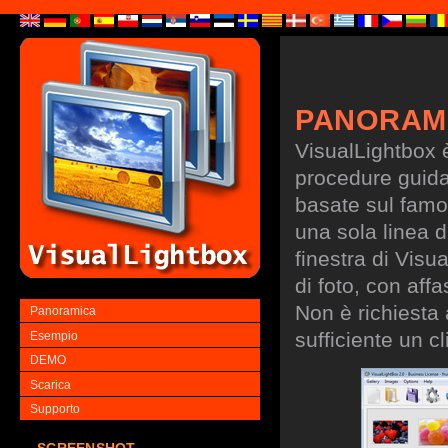
PANORAM
VisualLightbox 
procedure guidate
basate sul famo
una sola linea d
finestra di Visu
di foto, con aff
Non è richiesta
Panoramica
sufficiente un cl
Esempio
DEMO
Scarica
Supporto