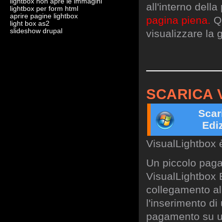
lightbox non apre le immagini
all'interno dell
lightbox per form html
aprire pagine lightbox
pagina piena.
Qu
light box as2
slideshow drupal
visualizzare la g
SCARICA 
Scar
Edi
VisualLightbox 
Un piccolo paga
VisualLightbox B
collegamento al 
l'inserimento di
pagamento su un