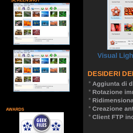
SCREENSHOT
Visual Lig
DESIDERI DE
Aggiunta di d
Rotazione im
Ridimension
Creazione an
AWARDS
Client FTP in