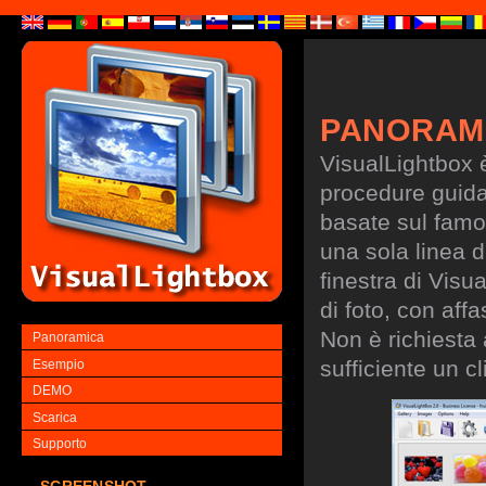
PANORAM
VisualLightbox 
procedure guidate
basate sul famo
una sola linea d
finestra di Visu
di foto, con aff
Non è richiesta
Panoramica
sufficiente un cl
Esempio
DEMO
Scarica
Supporto