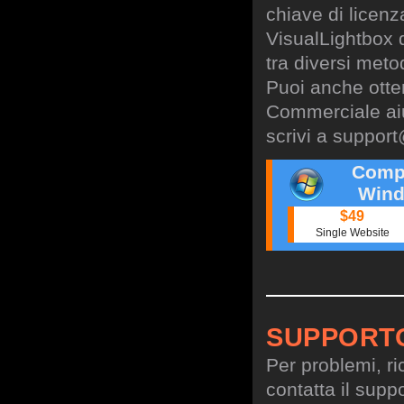
chiave di licen
VisualLightbox 
tra diversi meto
Puoi anche otte
Commerciale aiu
scrivi a
support
Comp
Wind
$49
Single Website
SUPPORT
Per problemi, ri
contatta il suppo