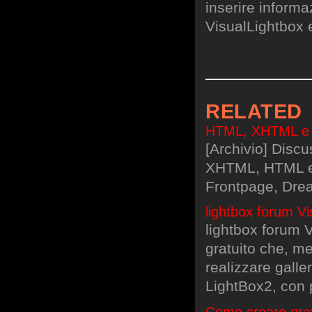
inserire informa
VisualLightbox 
RELATED
HTML, XHTML e C
[Archivio] Discu
XHTML, HTML e C
Frontpage, Dre
lightbox forum Vi
lightbox forum 
gratuito che, me
realizzare galle
LightBox2, con p
Come creare grat