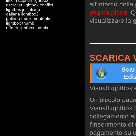
link in caption lightbox
all'interno dell
qscroller lightbox conflict
lightbox js italiano
pagina piena.
Qu
galleria lightbox2
galleria fader mootools
visualizzare la g
lightbox thumb
effetto lightbox joomla
SCARICA 
Scar
Edi
VisualLightbox 
Un piccolo paga
VisualLightbox B
collegamento al 
l'inserimento di
pagamento su un