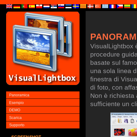
PANORAM
VisualLightbox 
procedure guidate
basate sul famo
una sola linea d
finestra di Visu
di foto, con aff
Non è richiesta
Panoramica
sufficiente un cl
Esempio
DEMO
Scarica
Supporto