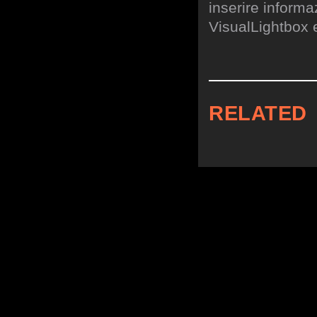
inserire informa
VisualLightbox 
RELATED