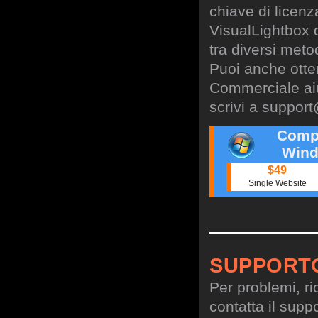
chiave di licen
VisualLightbox 
tra diversi meto
Puoi anche otte
Commerciale aiu
scrivi a
support
Comp
Wind
$49
Single Website
SUPPORT
Per problemi, ri
contatta il suppo