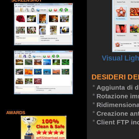
SCREENSHOT
Visual Lig
DESIDERI DE
Aggiunta di d
Rotazione im
Ridimension
Creazione an
AWARDS
Client FTP in