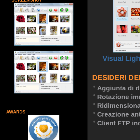
SCREENSHOT
Visual Lig
DESIDERI DE
Aggiunta di d
Rotazione im
Ridimension
AWARDS
Creazione an
Client FTP in