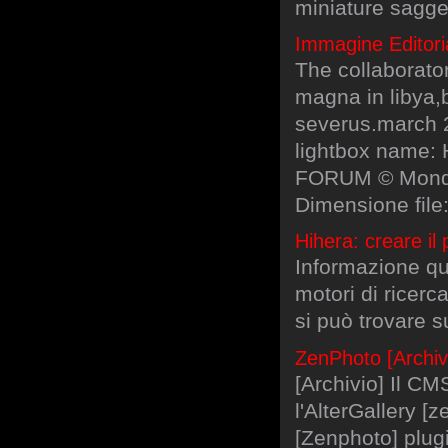
miniature sagg
Immagine Editor
The collaborato
magna in libya,
severus.march 2
lightbox name:
FORUM © Mondan
Dimensione file
Hihera: creare il
Informazione quo
motori di ricerc
si può trovare su
ZenPhoto [Archivi
[Archivio] Il CM
l'AlterGallery 
[Zenphoto] plug