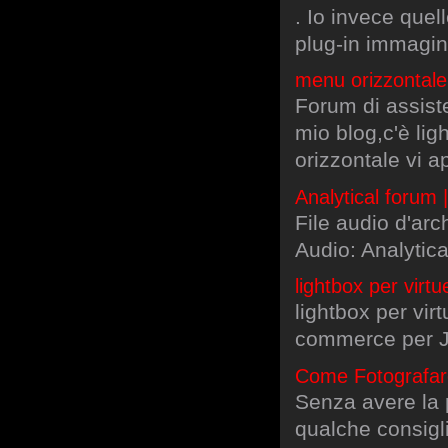
. Io invece quell
plug-in immagine
menu orizzontale
Forum di assist
mio blog,c'è li
orizzontale vi a
Analytical forum |
File audio d'arc
Audio: Analytic
lightbox per virt
lightbox per vir
commerce per 
Come Fotografare
Senza avere la p
qualche consigli