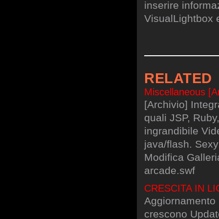
inserire informa
VisualLightbox 
RELATED
Miscellaneous [Arc
[Archivio] Integ
quali JSP, Ruby
ingrandibile Vid
java/flash. Sexy
Modifica Galler
arcade.swf
CRESCITA IN LI
Aggiornamento ne
crescono Update 