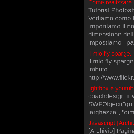
Come realizzare 
Tutorial Photosh
Vediamo come fa
Importiamo il n
dimensione del
impostiamo i p
il mio fly sparge
il mio fly sparge
imbuto
http://www.fli
lightbox e youtub
coachdesign.it v
SWFObject("qui v
larghezza", "dim
Javascript [Arch
[Archivio] Pagin