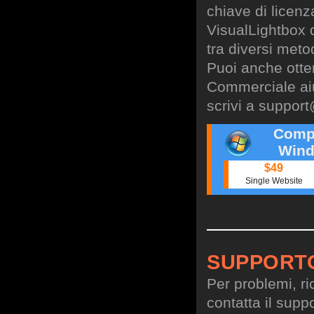
chiave di licen
VisualLightbox 
tra diversi meto
Puoi anche otte
Commerciale aiu
scrivi a
support
Comp
Wind
$49
Single Website
SUPPORT
Per problemi, ri
contatta il suppo