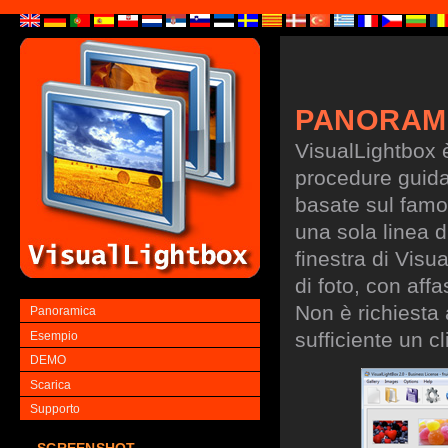
PANORAM
VisualLightbox 
procedure guidate
basate sul famo
una sola linea d
finestra di Visu
di foto, con aff
Non è richiesta
Panoramica
sufficiente un cl
Esempio
DEMO
Scarica
Supporto