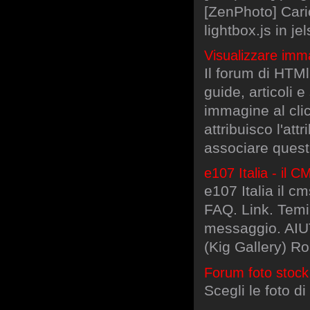
[ZenPhoto] Cari
lightbox.js in je
Visualizzare imma
Il forum di HTMl.
guide, articoli 
immagine al clic
attribuisco l'att
associare quest
e107 Italia - il
e107 Italia il 
FAQ. Link. Temi.
messaggio. AIUT
(Kig Gallery) R
Forum foto stock
Scegli le foto d