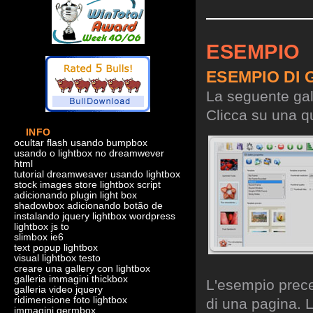
ESEMPIO
ESEMPIO DI 
La seguente gall
Clicca su una qu
INFO
ocultar flash usando bumpbox
usando o lightbox no dreamwever
html
tutorial dreamweaver usando lightbox
stock images store lightbox script
adicionando plugin light box
shadowbox adicionando botão de
instalando jquery lightbox wordpress
lightbox js to
slimbox ie6
text popup lightbox
visual lightbox testo
creare una gallery con lightbox
galleria immagini thickbox
L'esempio preced
galleria video jquery
ridimensione foto lightbox
di una pagina. L
immagini germbox