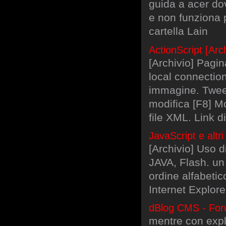
guida a acer do
e non funziona p
cartella Lain
ActionScript [Arch
[Archivio] Pagin
local connectio
immagine. Tween
modifica [F8] M
file XML. Link 
JavaScript e altri
[Archivio] Uso d
JAVA, Flash. un 
ordine alfabetic
Internet Explore
dBlog CMS - Foru
mentre con expl