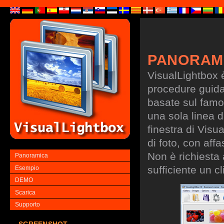
PANORAM
VisualLightbox 
procedure guidate
basate sul famo
una sola linea d
finestra di Visu
di foto, con aff
Non è richiesta
Panoramica
sufficiente un cl
Esempio
DEMO
Scarica
Supporto