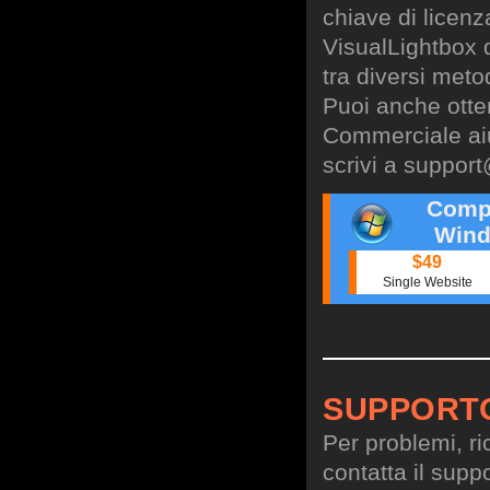
chiave di licen
VisualLightbox 
tra diversi meto
Puoi anche otte
Commerciale aiu
scrivi a
support
Comp
Wind
$49
Single Website
SUPPORT
Per problemi, ri
contatta il suppo