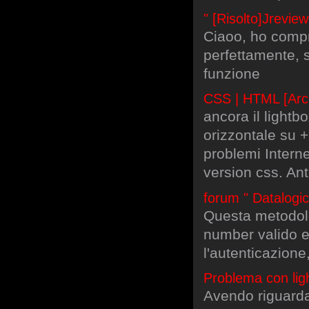
" [Risolto]Jrevie
Ciaoo, ho compr
perfettamente, s
funzione
CSS | HTML [Archi
ancora il light
orizzontale su +
problemi Intern
version css. Ant
forum " Datalog
Questa metodolo
number valido e
l'autenticazione
Problema con lig
Avendo riguardat