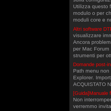
Utilizza questo 
modulo o per ch
moduli core e n
Altri software D
visualizzare imm
Ancora problemi
per Mac Forum s
strumenti per ott
Domande post-inst
Path menu non p
Explorer. Impor
ACQUISTATO N
[Guida]Manuale fa
Non interrompere
verremmo invitat