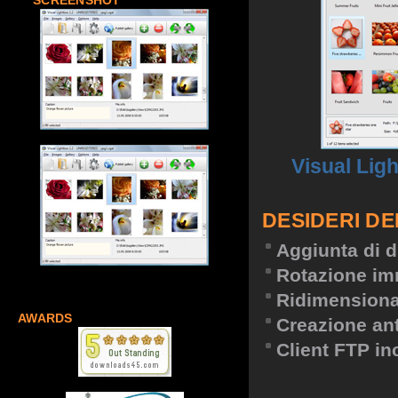
SCREENSHOT
Visual Lig
DESIDERI DE
Aggiunta di d
Rotazione im
Ridimension
AWARDS
Creazione an
Client FTP in