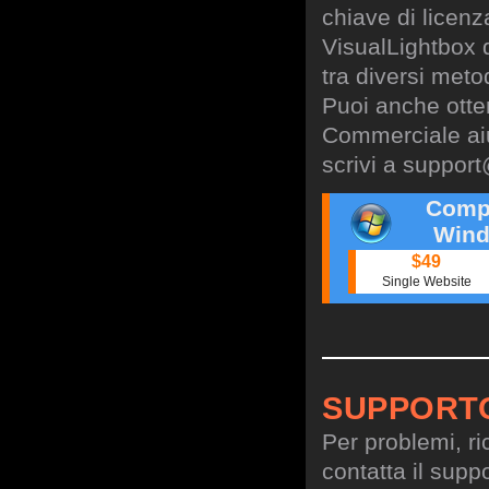
chiave di licen
VisualLightbox 
tra diversi meto
Puoi anche otte
Commerciale aiu
scrivi a
support
Comp
Wind
$49
Single Website
SUPPORT
Per problemi, ri
contatta il suppo