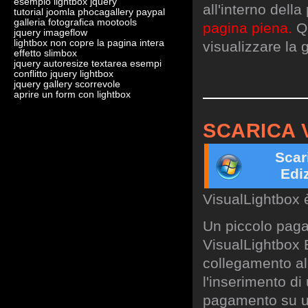
esempio lightbox jquery
all'interno dell
tutorial joomla phocagallery paypal
galleria fotografica mootools
pagina piena.
Qu
jquery imageflow
lightbox non copre la pagina intera
visualizzare la g
effetto slimbox
jquery autoresize textarea esempi
conflitto jquery lightbox
jquery gallery scorrevole
aprire un form con lightbox
SCARICA 
Scar
Edi
VisualLightbox 
Un piccolo paga
VisualLightbox B
collegamento al 
l'inserimento di
pagamento su un