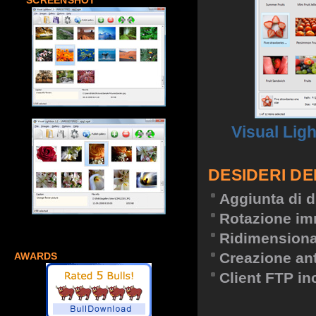
SCREENSHOT
Visual Lig
DESIDERI DE
Aggiunta di d
Rotazione im
Ridimension
Creazione an
AWARDS
Client FTP in