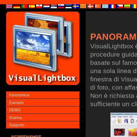
PANORAM
VisualLightbox 
procedure guidate
basate sul famo
una sola linea d
finestra di Visu
di foto, con aff
Non è richiesta
Panoramica
sufficiente un cl
Esempio
DEMO
Scarica
Supporto