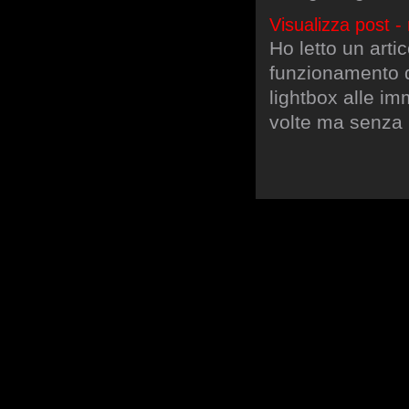
Visualizza post -
Ho letto un arti
funzionamento di
lightbox alle im
volte ma senza ri