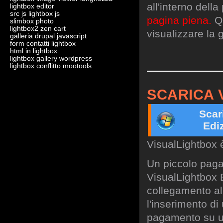
all'interno dell
lightbox editor
src js lightbox js
pagina piena.
Qu
slimbox photo
lightbox2 zen cart
visualizzare la g
galleria drupal javascript
form contatti lightbox
html in lightbox
lightbox gallery wordpress
lightbox conflitto mootools
SCARICA 
Scar
Edi
VisualLightbox 
Un piccolo paga
VisualLightbox B
collegamento al 
l'inserimento di
pagamento su un