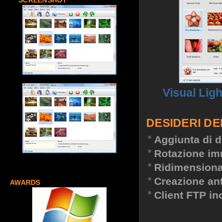
SCREENSHOT
Visual Lig
DESIDERI DE
Aggiunta di d
Rotazione im
Ridimension
Creazione an
AWARDS
Client FTP in