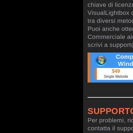
chiave di licen
VisualLightbox 
tra diversi meto
Puoi anche otte
Commerciale aiu
scrivi a
support
Comp
Wind
$49
Single Website
SUPPORT
Per problemi, ri
contatta il suppo