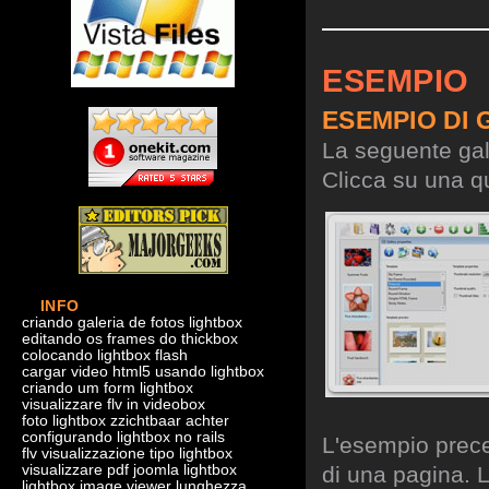
ESEMPIO
ESEMPIO DI 
La seguente gall
Clicca su una qu
INFO
criando galeria de fotos lightbox
editando os frames do thickbox
colocando lightbox flash
cargar video html5 usando lightbox
criando um form lightbox
visualizzare flv in videobox
foto lightbox zzichtbaar achter
configurando lightbox no rails
L'esempio preced
flv visualizzazione tipo lightbox
visualizzare pdf joomla lightbox
di una pagina. L
lightbox image viewer lunghezza