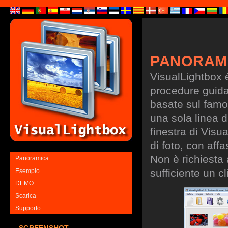
PANORAM
VisualLightbox 
procedure guidate
basate sul famo
una sola linea d
finestra di Visu
di foto, con aff
Non è richiesta
Panoramica
sufficiente un cl
Esempio
DEMO
Scarica
Supporto