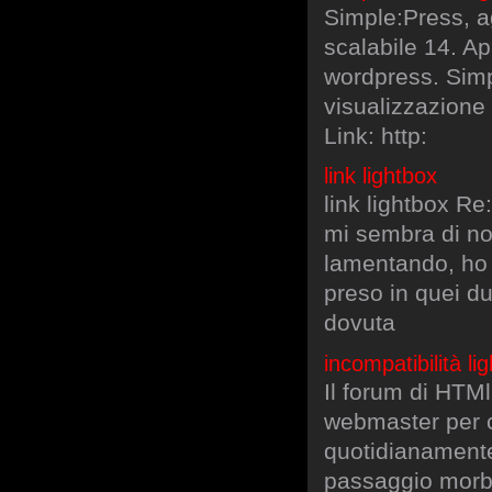
Simple:Press, a
scalabile 14. Ap
wordpress. Simp
visualizzazione 
Link: http:
link lightbox
link lightbox Re
mi sembra di no
lamentando, ho 
preso in quei d
dovuta
incompatibilità l
Il forum di HTMl.
webmaster per co
quotidianamente,
passaggio morbid