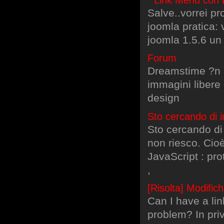
Salve..vorrei pr
joomla pratica: 
joomla 1.5.6 un
Forum
Dreamstime ?n i
immagini libere 
design
Sto cercando di i
Sto cercando di 
non riesco. Cioè
JavaScript : prot
,
[Risolta] Modific
Can I have a lin
problem? In pri