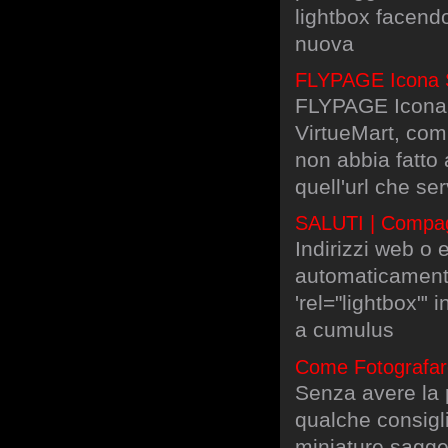
lightbox facend
nuova
FLYPAGE Icona S
FLYPAGE Icona 
VirtueMart, co
non abbia fatto 
quell'url che se
SALUTI | Compagn
Indirizzi web o 
automaticamente
'rel="lightbox"' 
a cumulus
Come Fotografare
Senza avere la p
qualche consigli
miniature sagg