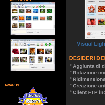
SCREENSHOT
Visual Lig
DESIDERI DE
Aggiunta di d
Rotazione im
Ridimension
Creazione an
AWARDS
Client FTP in