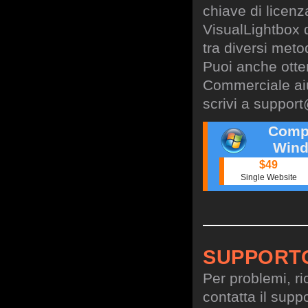
chiave di licen
VisualLightbox 
tra diversi meto
Puoi anche otte
Commerciale aiu
scrivi a
support
Comp
Wind
$49
Single Website
SUPPORT
Per problemi, ri
contatta il suppo