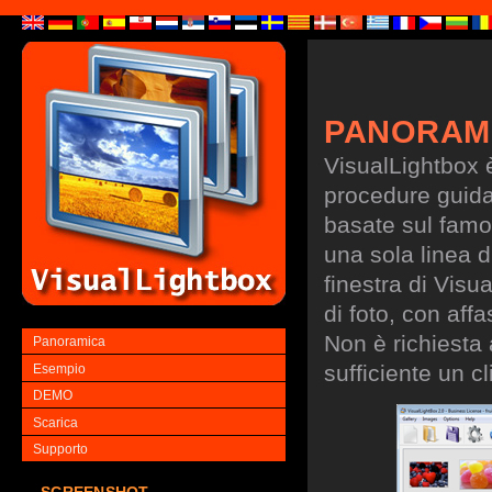
PANORAM
VisualLightbox 
procedure guidate
basate sul famo
una sola linea d
finestra di Visu
di foto, con aff
Non è richiesta
Panoramica
sufficiente un cl
Esempio
DEMO
Scarica
Supporto