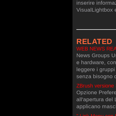
inserire informa
VisualLightbox 
RELATED
WEB NEWS READER
News Groups Use
e hardware, con
leggere i gruppi
senza bisogno d
ZBrush versione
Opzione Preferen
all'apertura del
applicano masc
" Link Menu con 