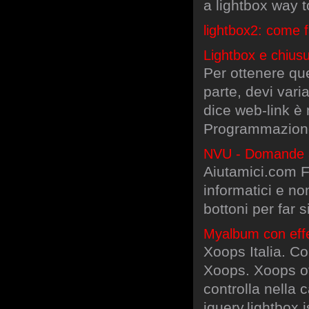
a lightbox way 
lightbox2: come f
Lightbox e chiusu
Per ottenere que
parte, devi vari
dice web-link è 
Programmazione 
NVU - Domande a
Aiutamici.com FO
informatici e no
bottoni per far 
Myalbum con effe
Xoops Italia. Com
Xoops. Xoops off
controlla nella 
jquery.lightbox.j