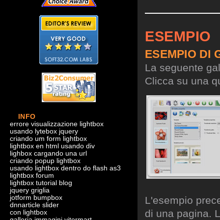
ESEMPIO
ESEMPIO DI 
La seguente gall
Clicca su una qu
INFO
errore visualizzazione lightbox
usando lytebox jquery
criando um form lightbox
lightbox en html usando div
lighbox cargando una url
criando popup lightbox
usando lightbox dentro do flash as3
lightbox forum
lightbox tutorial blog
jquery griglia
jotform bumpbox
L'esempio preced
dnnarticle slider
di una pagina. L
con lightbox
galleria immagini vitermart