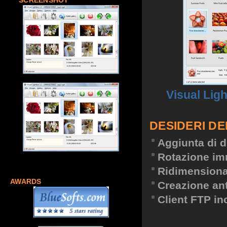
SCREENSHOT
Visual Lig
DESIDERI DE
Aggiunta di d
Rotazione im
Ridimension
AWARDS
Creazione an
Client FTP in