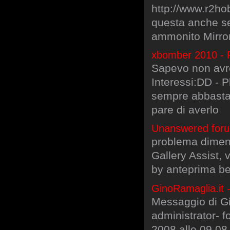
http://www.r2h
questa anche s
ammonito Mirror
xbomber 2010 - P
Sapevo non avres
Interessi:DD - P
sempre abbastan
pare di averlo
Unanswered forum 
problema dimens
Gallery Assist,
by anteprima be
GinoRamaglia.it - 
Messaggio di Gi
administrator- 
2008 alle 09.08