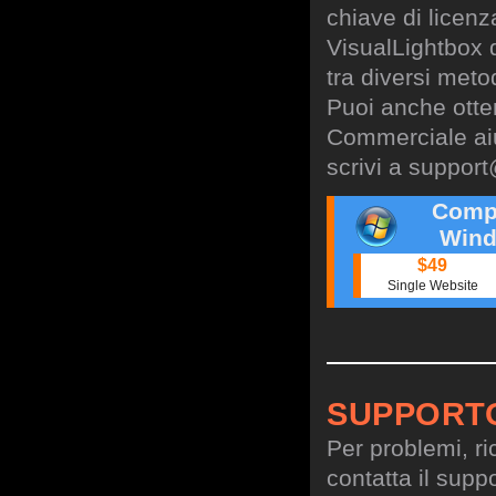
chiave di licen
VisualLightbox 
tra diversi meto
Puoi anche otte
Commerciale aiu
scrivi a
support
Comp
Wind
$49
Single Website
SUPPORT
Per problemi, ri
contatta il suppo