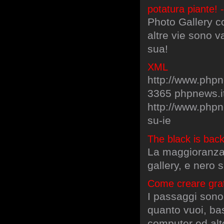
potatura piante!
Photo Gallery co
altre vie sono 
sua!
XML
http://www.phpn
3365 phpnews.i
http://www.php
su-ie
The black is bac
La maggioranza 
gallery, e nero s
Come creare grat
I passaggi sono 
quanto vuoi, ba
computer ed alt