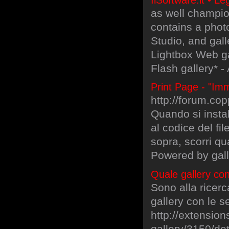
as well champi
contains a pho
Studio, and gal
Lightbox Web ga
Flash gallery* -
Print Page - "Imm
http://forum.co
Quando si insta
al codice del fil
sopra, scorri q
Powered by gal
Quale gallery con
Sono alla ricer
gallery con le se
http://extensio
gallery/3150/det