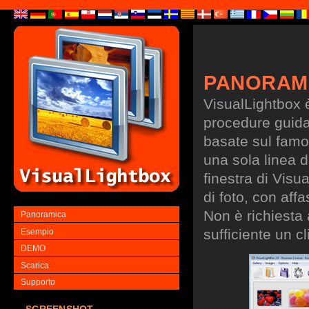
PANORAM
VisualLightbox 
procedure guidate
basate sul famo
una sola linea d
finestra di Visu
di foto, con aff
Non è richiesta
Panoramica
sufficiente un cl
Esempio
DEMO
Scarica
Supporto