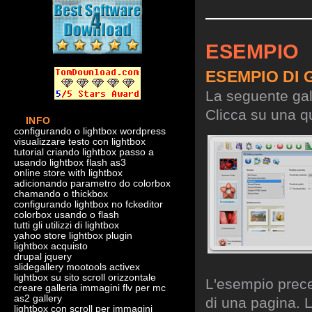
ESEMPIO
ESEMPIO DI 
La seguente gall
Clicca su una qu
INFO
configurando o lightbox wordpress
visualizzare testo con lightbox
tutorial criando lightbox passo a
usando lightbox flash as3
online store with lightbox
adicionando parametro do colorbox
chamando o thickbox
configurando lightbox no fckeditor
colorbox usando o flash
tutti gli utilizzi di lightbox
yahoo store lightbox plugin
lightbox acquisto
drupal jquery
slidegallery mootools activex
lightbox su sito scroll orizzontale
L'esempio preced
creare galleria immagini flv per mc
as2 gallery
di una pagina. L
lightbox con scroll per immagini