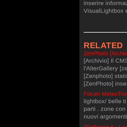
inserire informa
VisualLightbox 
RELATED
ZenPhoto [Archivi
[Archivio] Il CM
l'AlterGallery [
[Zenphoto] stat
[ZenPhoto] inser
Forum MeteoTrive
lightbox/ belle 
parti . zone con
nuovi argoment
IlSoftware.it • L