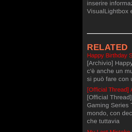
inserire informa
VisualLightbox 
RELATED
Happy Birthday S
[Archivio] Happ
c'è anche un m
si può fare con 
[Official Thread
[Official Threa
Gaming Series Th
mondo, con decl
che tuttavia
My Last Mistake