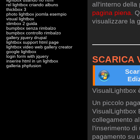
lightbox usando no html
all'interno dell
rel lightbox criando albuns
thickbox 3
pagina piena.
Qu
photo lightbox joomla esempio
visual lightbox
visualizzare la g
slimbox 2 guida
bumpbox senza rimbalzo
bumpbox controllo rimbalzo
gallery jquery drupal
lightbox support html page
lightbox video web gallery creator
google lightbox
login form with jquery
SCARICA 
inserire html in un lightbox
galleria phpfusion
Scar
Edi
VisualLightbox 
Un piccolo paga
VisualLightbox B
collegamento al 
l'inserimento di
pagamento su un