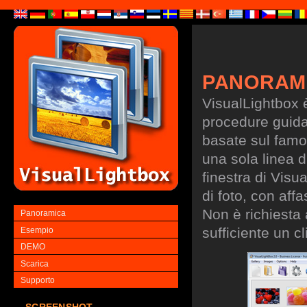
PANORAM
VisualLightbox 
procedure guidate
basate sul famo
una sola linea d
finestra di Visu
di foto, con aff
Non è richiesta
Panoramica
sufficiente un cl
Esempio
DEMO
Scarica
Supporto