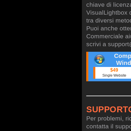
chiave di licen
VisualLightbox 
tra diversi meto
Puoi anche otte
Commerciale aiu
scrivi a
support
Comp
Wind
$49
Single Website
SUPPORT
Per problemi, ri
contatta il suppo