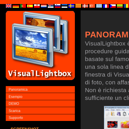
PANORAM
VisualLightbox 
procedure guidate
basate sul famo
una sola linea d
finestra di Visu
di foto, con aff
Non è richiesta
Panoramica
sufficiente un cl
Esempio
DEMO
Scarica
Supporto