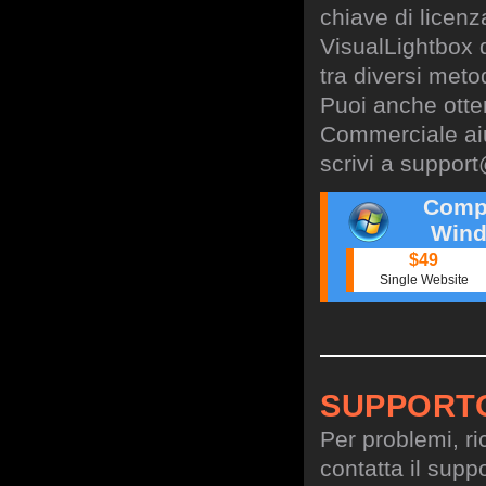
chiave di licen
VisualLightbox 
tra diversi meto
Puoi anche otte
Commerciale aiu
scrivi a
support
Comp
Wind
$49
Single Website
SUPPORT
Per problemi, ri
contatta il suppo