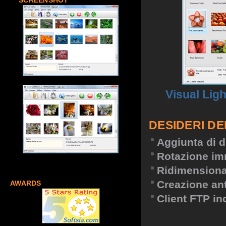
SCREENSHOT
Visual Lig
DESIDERI DE
Aggiunta di d
Rotazione im
Ridimension
Creazione an
AWARDS
Client FTP in