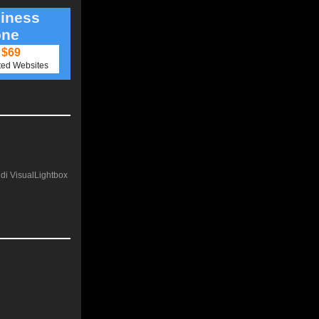
iness
one
$69
ted Websites
e di VisualLightbox