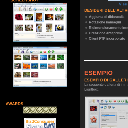
SCREENSHOT
Visu
DESIDERI DELL'ALT
Aggiunta di didascalia
Rotazione immagini
Ridimensionamento imm
Creazione anteprime
Client FTP incorporato
ESEMPIO
ESEMPIO DI GALLER
La seguente galleria di imma
Ligntbox.
AWARDS