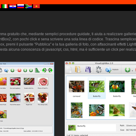
a gratuito che, mediante semplici procedure guidate, ti aiuta a realizzare gallerie 
htBox2, con pochi click e sena scrivere una sola linea di codice. Trascina semplice
ox, premi il pulsante "Pubblica" e la tua galleria di foto, con affascinanti effetti Lig
sta alcuna conoscenza di javascript, css, html, ma è sufficiente un click per realizz