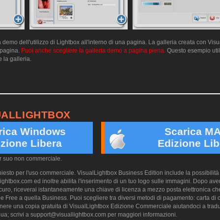
emo dell'utilizzo di Lightbox all'interno di una pagina. La galleria creata con Vis
a pagina.
Puoi anche scegliere la galleria demo a pagina piena.
Questo esempio utili
 la galleria.
UALLIGHTBOX
rica Windows
Scarica M
zione Libera
Edizione Lib
er suo non commerciale.
esto per l'uso commerciale. VisualLightbox Business Edition include la possibilità 
ightbox.com ed inoltre abilita l'inserimento di un tuo logo sulle immagini. Dopo aver
ro, riceverai istantaneamente una chiave di licenza a mezzo posta elettronica che
e Free a quella Business. Puoi scegliere tra diversi metodi di pagamento: carta di cr
nere una copia gratuita di VisualLightbox Edizione Commerciale aiutandoci a trad
ua; scrivi a
support@visuallightbox.com
per maggiori informazioni.