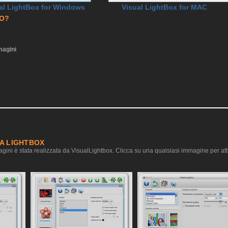
al LightBox for Windows
Visual LightBox for MAC
RO?
agini
IA LIGHTBOX
gini è stata realizzata da VisualLightbox. Clicca su una qualsiasi immagine per atti