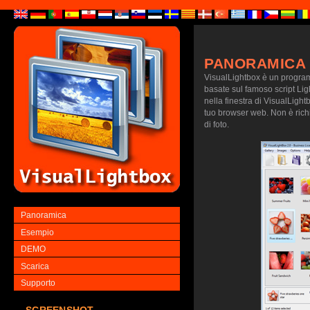
PANORAMICA
VisualLightbox è un programm
basate sul famoso script Lig
nella finestra di VisualLightb
tuo browser web. Non è richie
di foto.
Panoramica
Esempio
DEMO
Scarica
Supporto