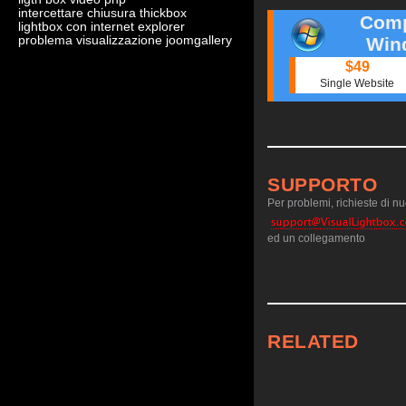
intercettare chiusura thickbox
Comp
lightbox con internet explorer
problema visualizzazione joomgallery
Win
$49
Single Website
SUPPORTO
Per problemi, richieste di nuo
ed un collegamento
RELATED