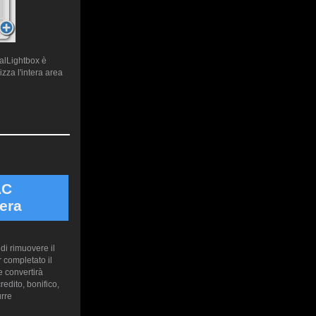
ualLightbox è
zza l'intera area
AC
era
di rimuovere il
 completato il
 convertirà
edito, bonifico,
urre