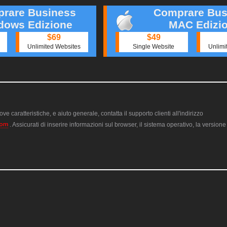
rare Business
Comprare Bus
dows Edizione
MAC Edizi
$69
$49
Unlimited Websites
Single Website
Unlimi
ve caratteristiche, e aiuto generale, contatta il supporto clienti all'indirizzo
. Assicurati di inserire informazioni sul browser, il sistema operativo, la version