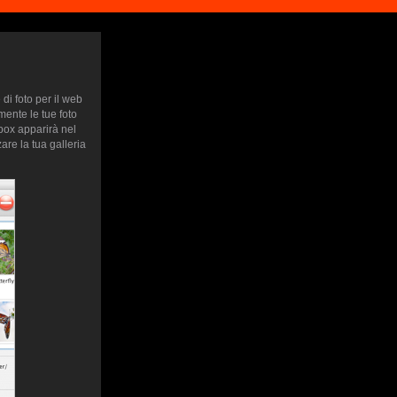
di foto per il web
mente le tue foto
htbox apparirà nel
are la tua galleria