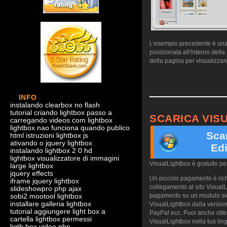
L'esempio precedente è una d
posizionata all'interno dell
della pagina per visualizzare
INFO
instalando clearbox no flash
tutorial criando lightbox passo a
SCARICA VIS
carregando videos com lightbox
lightbox nao funciona quando publico
Sca
html istruzioni lightbox js
ativando o jquery lightbox
Edi
instalando lightbox 2 0 hd
lightbox visualizzatore di immagini
VisualLightbox è gratuito p
large lightbox
jquery effects
Un piccolo pagamento è richi
iframe jquery lightbox
collegamento al sito VisualL
slideshowpro php ajax
pagamento su un modulo sicu
sobi2 mootool lightbox
installare galleria lightbox
VisualLightbox dalla version
tutorial aggiungere light box a
PayPal ecc. Puoi anche otte
cartella lightbox permessi
VisualLightbox nella tua ling
ligth box video php