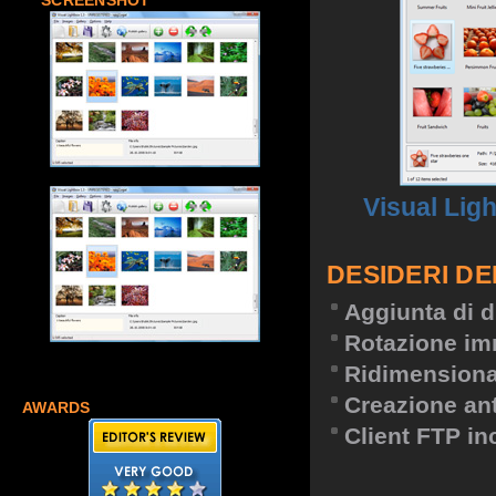
SCREENSHOT
Visual Lig
DESIDERI DE
Aggiunta di d
Rotazione im
Ridimension
Creazione an
AWARDS
Client FTP in