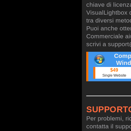
chiave di licen
VisualLightbox 
tra diversi meto
Puoi anche otte
Commerciale aiu
scrivi a
support
Comp
Wind
$49
Single Website
SUPPORT
Per problemi, ri
contatta il suppo