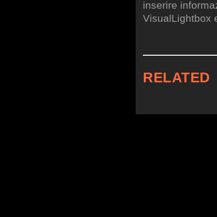
inserire informa
VisualLightbox 
RELATED