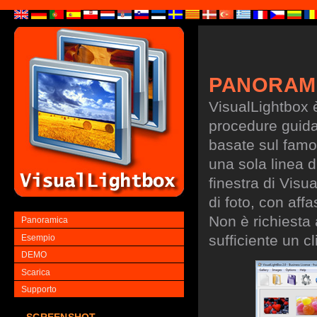
PANORAM
VisualLightbox 
procedure guidate
basate sul famo
una sola linea d
finestra di Visu
di foto, con aff
Non è richiesta
Panoramica
sufficiente un cl
Esempio
DEMO
Scarica
Supporto