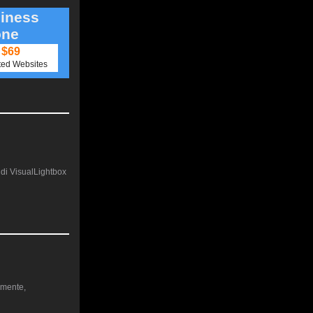
iness
one
$69
ted Websites
e di VisualLightbox
namente,