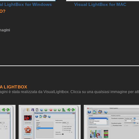
al LightBox for Windows
Visual LightBox for MAC
RO?
agini
IA LIGHTBOX
gini è stata realizzata da VisualLightbox. Clicca su una qualsiasi immagine per atti