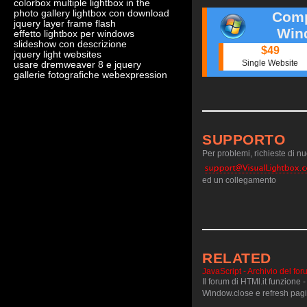
colorbox multiple lightbox in the
photo gallery lightbox con download
Comp
jquery layer frame flash
Win
effetto lightbox per windows
slideshow con descrizione
$49
jquery light websites
Single Website
usare dremweaver 8 e jquery
gallerie fotografiche webexpression
SUPPORTO
Per problemi, richieste di nuo
ed un collegamento
RELATED
JavaScript - Archivio del fo
Il forum di HTMl.it funzione -
Window.close e refresh pagi