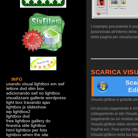
L'esempio precedente è una d
posizionata all'interno dell
della pagina per visualizzare
SCARICA VIS
INFO
Sca
usando visual lightbox em swf
lettore dvd slim box
Edi
adicionando swf no lightbox
visualizzare gallerie wordpress
VisualLightbox è gratuito p
light box travando ajax
lightbox js slideshow
Un piccolo pagamento è richi
wp lightbox2
collegamento al sito VisualL
lightbox dvd
pagamento su un modulo sicu
free lightbox gallery do
VisualLightbox dalla version
finestra stile lightbox
PayPal ecc. Puoi anche otte
html lightbox per foto
lightbox when the site
VisualLightbox nella tua ling