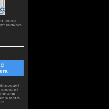
ualLightbox è
zza l'intera area
AC
era
di rimuovere il
 completato il
 convertirà
edito, bonifico,
urre