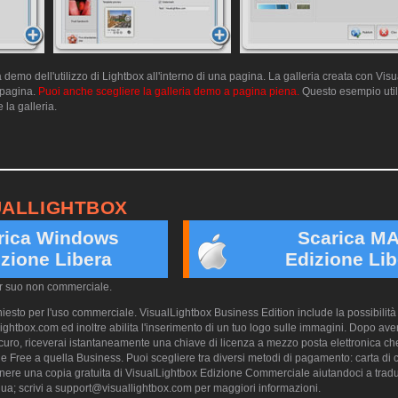
emo dell'utilizzo di Lightbox all'interno di una pagina. La galleria creata con Vis
a pagina.
Puoi anche scegliere la galleria demo a pagina piena.
Questo esempio utili
 la galleria.
UALLIGHTBOX
rica Windows
Scarica M
zione Libera
Edizione Lib
er suo non commerciale.
esto per l'uso commerciale. VisualLightbox Business Edition include la possibilità 
ightbox.com ed inoltre abilita l'inserimento di un tuo logo sulle immagini. Dopo aver
ro, riceverai istantaneamente una chiave di licenza a mezzo posta elettronica che
e Free a quella Business. Puoi scegliere tra diversi metodi di pagamento: carta di cr
nere una copia gratuita di VisualLightbox Edizione Commerciale aiutandoci a trad
ua; scrivi a
support@visuallightbox.com
per maggiori informazioni.