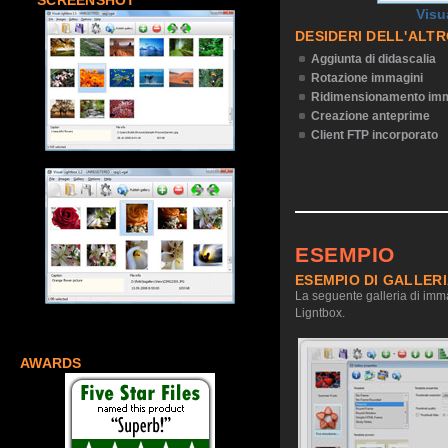
SCREENSHOT
Visu
DESIDERI DELL'ALT
Aggiunta di didascalia
Rotazione immagini
Ridimensionamento imm
Creazione anteprime
Client FTP incorporato
ESEMPIO
ESEMPIO DI GALLER
La seguente galleria di imma
Ligntbox.
AWARDS