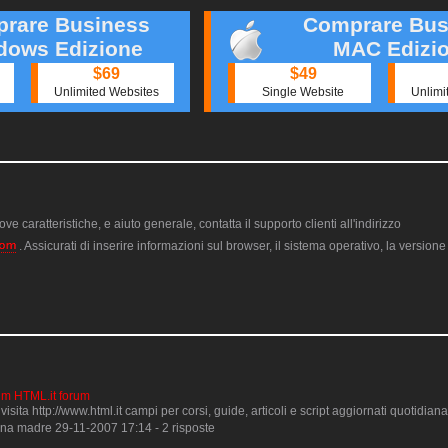
rare Business
Comprare Bus
dows Edizione
MAC Edizi
$69
$49
Unlimited Websites
Single Website
Unlimi
ve caratteristiche, e aiuto generale, contatta il supporto clienti all'indirizzo
. Assicurati di inserire informazioni sul browser, il sistema operativo, la version
rum HTML.it forum
 visita http://www.html.it campi per corsi, guide, articoli e script aggiornati quotidia
na madre 29-11-2007 17:14 - 2 risposte