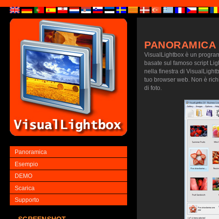
PANORAMICA
VisualLightbox è un programm
basate sul famoso script Lig
nella finestra di VisualLightb
tuo browser web. Non è richie
di foto.
Panoramica
Esempio
DEMO
Scarica
Supporto