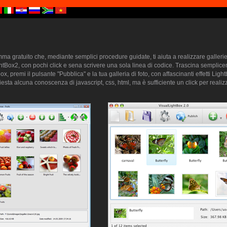
a gratuito che, mediante semplici procedure guidate, ti aiuta a realizzare gallerie 
htBox2, con pochi click e sena scrivere una sola linea di codice. Trascina semplice
ox, premi il pulsante "Pubblica" e la tua galleria di foto, con affascinanti effetti Lig
sta alcuna conoscenza di javascript, css, html, ma è sufficiente un click per realizz