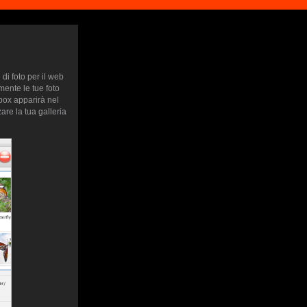
di foto per il web
mente le tue foto
htbox apparirà nel
are la tua galleria