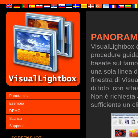
PANORAM
VisualLightbox 
procedure guidate
basate sul famo
una sola linea d
finestra di Visu
di foto, con aff
Non è richiesta
Panoramica
sufficiente un cl
Esempio
DEMO
Scarica
Supporto