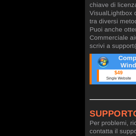
chiave di licen
VisualLightbox 
tra diversi meto
Puoi anche otte
Commerciale aiu
scrivi a
support
Comp
Wind
$49
Single Website
SUPPORT
Per problemi, ri
contatta il suppo