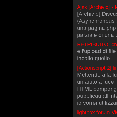
Ajax [Archivio] 
[Archivio] Disc
(Asynchronous 
una pagina php 
parziale di una 
RETRIBUITO: cr
e l'upload di fil
incollo quello
[Actionscript 2] l
Mettendo alla lu
un aiuto a luce 
HTML compongo c
pubblicati all'in
io vorrei utiliz
lightbox forum Vi