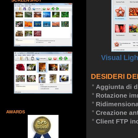
SCREENSHOT
Visual Lig
DESIDERI DE
Aggiunta di d
Rotazione im
Ridimension
Creazione an
AWARDS
Client FTP in