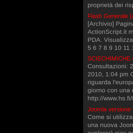
proprietà dei risp
Flash Generale [Ar
[Archivio] Pagin
ActionScript.it 
PDA. Visualizza
5 6 7 8 9 10 11
SCIECHIMICHE.OR
Consultazioni: 
2010, 1:04 pm Og
riguarda l'europ
giorno con una 
http://www.hs.f
Joomla versione
Come si utilizza
una nuova Jooml
explorer) ajax 