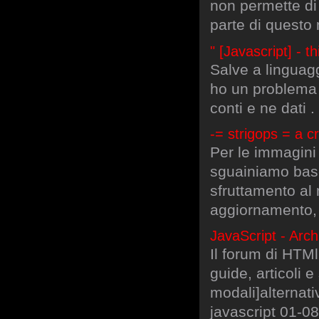
non permette di 
parte di questo
" [Javascript] - t
Salve a linguagg
ho un problema 
conti e ne dati .
-= strigops = a c
Per le immagini 
sguainiamo base
sfruttamento al 
aggiornamento, é
JavaScript - Arch
Il forum di HTMl.
guide, articoli 
modali]alternat
javascript 01-08