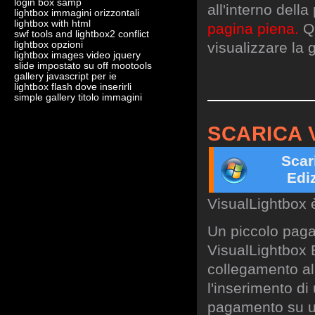
login box samp
all'interno dell
lightbox immagini orizzontali
lightbox with html
pagina piena.
Qu
swf tools and lightbox2 conflict
lightbox opzioni
visualizzare la g
lightbox images video jquery
slide impostato su off mootools
gallery javascript per ie
lightbox flash dove inserirli
simple gallery titolo immagini
SCARICA 
Scar
Edi
VisualLightbox 
Un piccolo paga
VisualLightbox B
collegamento al 
l'inserimento di
pagamento su un