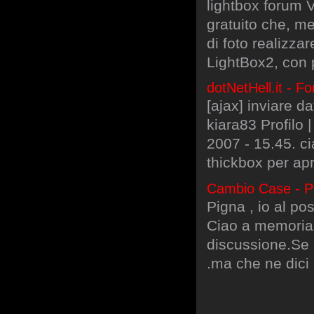
lightbox forum 
gratuito che, me
di foto realizzar
LightBox2, con p
dotNetHell.it - Fo
[ajax] inviare d
kiara83 Profilo 
2007 - 15.45. ci
thickbox per ap
Cambio Case - P
Pigna , io al po
Ciao a memoria 
discussione.Se 
.ma che ne dic