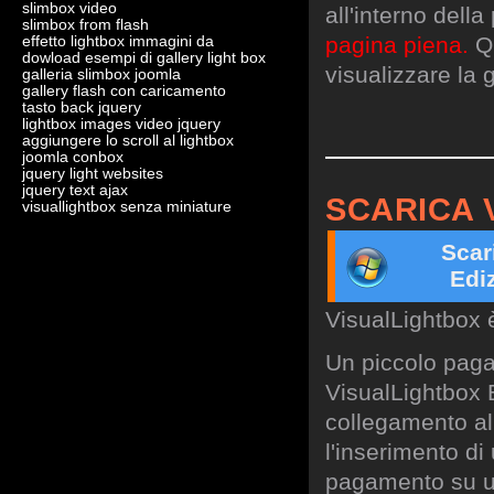
slimbox video
all'interno dell
slimbox from flash
pagina piena.
Qu
effetto lightbox immagini da
dowload esempi di gallery light box
visualizzare la g
galleria slimbox joomla
gallery flash con caricamento
tasto back jquery
lightbox images video jquery
aggiungere lo scroll al lightbox
joomla conbox
jquery light websites
jquery text ajax
SCARICA 
visuallightbox senza miniature
Scar
Edi
VisualLightbox 
Un piccolo paga
VisualLightbox B
collegamento al 
l'inserimento di
pagamento su un