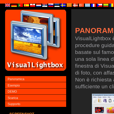
PANORAM
VisualLightbox 
procedure guidate
basate sul famo
una sola linea d
finestra di Visu
di foto, con aff
Non è richiesta
Panoramica
sufficiente un cl
Esempio
DEMO
Scarica
Supporto