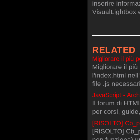
inserire informa
VisualLightbox 
RELATED
Migliorare il più 
Migliorare il pi
l'index.html nel
file .js necessar
JavaScript - Arch
Il forum di HTMl.
per corsi, guide
[RISOLTO] Cb_pro
[RISOLTO] Cb_pr
non funziona) un