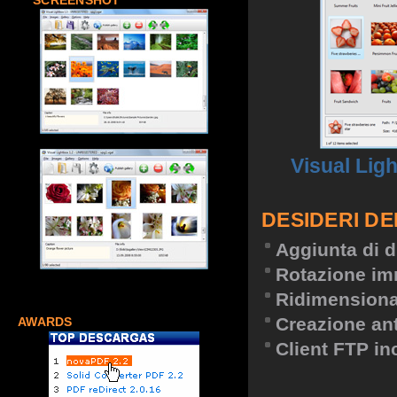
SCREENSHOT
Visual Lig
DESIDERI DE
Aggiunta di d
Rotazione im
Ridimension
Creazione an
AWARDS
Client FTP in