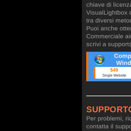
chiave di licen
VisualLightbox 
tra diversi meto
Puoi anche otte
Commerciale aiu
scrivi a
support
Comp
Wind
$49
Single Website
SUPPORT
Per problemi, ri
contatta il suppo