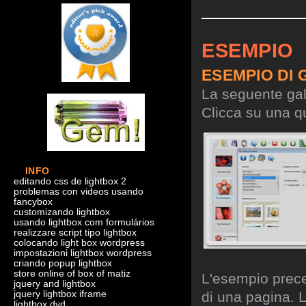
ESEMPIO
ESEMPIO DI 
La seguente gall
Clicca su una qu
INFO
editando css de lightbox 2
problemas con videos usando
fancybox
customizando lightbox
usando lightbox com formulários
realizzare script tipo lightbox
colocando light box wordpress
impostazioni lightbox wordpress
criando popup lightbox
store online of box of matiz
L'esempio preced
jquery and lightbox
jquery lightbox iframe
di una pagina. L
lightbox dvd