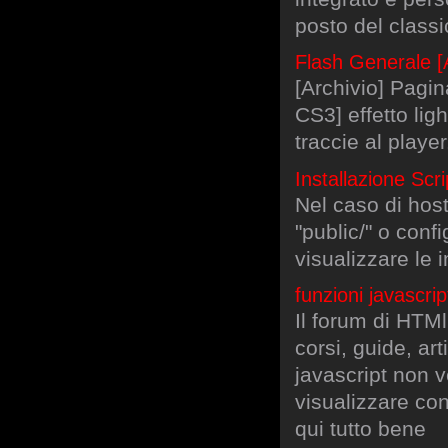
posto del class
Flash Generale [Ar
[Archivio] Pagin
CS3] effetto lig
traccie al play
Installazione Scri
Nel caso di hosti
"public/" o confi
visualizzare le 
funzioni javascri
Il forum di HTMl.
corsi, guide, ar
javascript non 
visualizzare con 
qui tutto bene