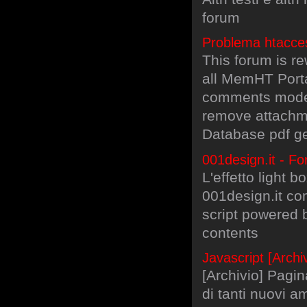
forum
Problema htacces
This forum is re
all MemHT Porta
comments moder
remove attachme
Database pdf ge
001design.it - F
L'effetto light 
001design.it co
script powered 
contents
Javascript [Arch
[Archivio] Pagin
di tanti nuovi 