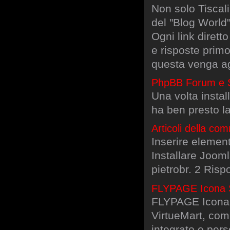
Non solo Tiscali
del "Blog World"
Ogni link diret
e risposte prim
questa venga a
PhpBB Forum e 
Una volta insta
ha ben presto la
Articoli della co
Inserire elementi
Installare Joom
pietrobr. 2 Risp
FLYPAGE Icona S
FLYPAGE Icona 
VirtueMart, co
integrato e perso