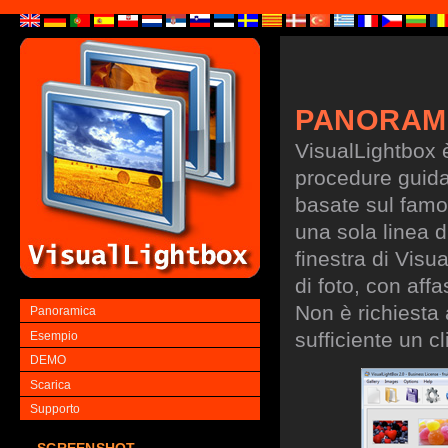
PANORAM
VisualLightbox 
procedure guidate
basate sul famo
una sola linea d
finestra di Visu
di foto, con aff
Non è richiesta
Panoramica
sufficiente un cl
Esempio
DEMO
Scarica
Supporto