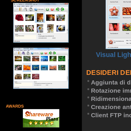
SCREENSHOT
Visual Lig
DESIDERI DE
Aggiunta di d
Rotazione im
Ridimension
Creazione an
AWARDS
Client FTP in