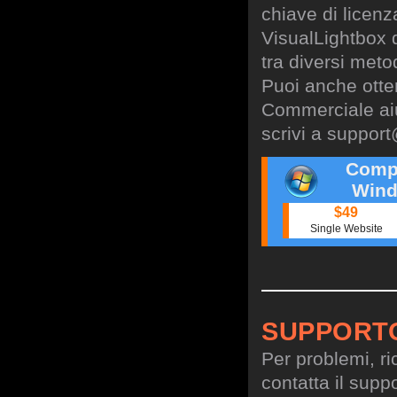
chiave di licen
VisualLightbox 
tra diversi meto
Puoi anche otte
Commerciale aiu
scrivi a
support
Comp
Wind
$49
Single Website
SUPPORT
Per problemi, ri
contatta il suppo