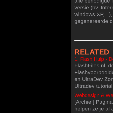
alle benodigde 
versie (bv. Inter
windows XP, ..),
gegenereerde co
RELATED
1. Flash Hulp - 
FlashFiles.nl, de
Flashvoorbeeld
en UltraDev Zo
Ultradev tutori
Webdesign & Webd
[Archief] Pagina
helpen ze je al