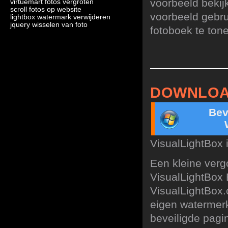
voorbeeld bekij
virtuemart fotos vergroten
scroll fotos op website
voorbeeld gebru
lightbox watermark verwijderen
jquery wisselen van foto
fotoboek te ton
DOWNLOA
Bev
VisualLightBox 
Een kleine verg
VisualLightBox 
VisualLightBox.
eigen watermerk
beveiligde pagin