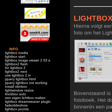
LIGHTBO
Hierna volgt ee
foto om het Ligh
INFO
lightbox media
lightbox start
lightbox image viewer 2 03 a
lightbox2 flash
for lightbox 2
lightbox2 next
use lightbox 2 in
jquery lightbox html
jquery lightbox not working
install slimbox
lightwindow resize
Bovenstaand is 
thickbox auto
een eigen lichtbox maken
fotoboek. Het d
lightbox dreamweaver plugin
fadeslideshow
binnenin een p
lightbox joomla