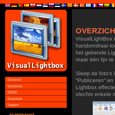
OVERZIC
VisualLightBox 
handomdraai to
het gekende Lig
maar één lijn t
Sleep de foto's 
"Publiceren" en
Overzicht
Lightbox effecte
Voorbeeld
DEMO
slechts enkele 
Download
Support