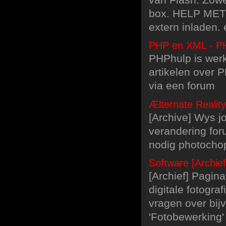
box. HELP MET F
extern inladen.
PHP en XML - P
PHPhulp is wer
artikelen over 
via een forum
Ælternate Realit
[Archive] Wys j
verandering foru
nodig photochop
Software [Archief
[Archief] Pagin
digitale fotogra
vragen over bij
'Fotobewerking'