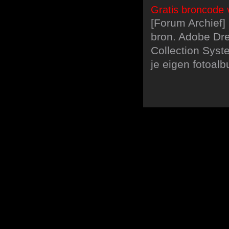
Gratis broncode 
[Forum Archief
bron. Adobe Dr
Collection Syst
je eigen fotoal