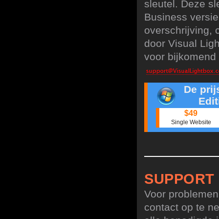
sleutel. Deze sl
Business versie
overschrijving,
door Visual Lig
voor bijkomend 
De pri
Edit
$49
Single Website
SUPPORT
Voor problemen,
contact op te n