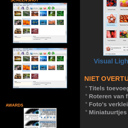
SCREENSHOT
Visual Lig
NIET OVERT
Titels toevo
Roteren van f
Foto's verkle
AWARDS
Miniatuurtje