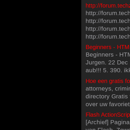
http://forum.tec
http://forum.te
http://forum.tec
http://forum.te
http://forum.tec
Beginners - HTML
Beginners - HTM
Jurgen. 22 Dec 
aub!!! 5. 390. i
Hoe een gratis f
attorneys, crim
directory Grati
over uw favoriet
Flash ActionScrip
[Archief] Pagin
van Flash. Zowe