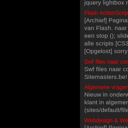
jquery lightbox
Flash ActionScrip
[Archief] Pagin
van Flash. naar
een stop (); sl
alle scripts [CS
[Opgelost] sorr
Swf files naar 
Swf files naar 
Sitemasters.be!
Algemene vragen
Nieuw in onder
klant in algeme
(sites/default/fi
Webdesign & Webd
[Archief] Pagina