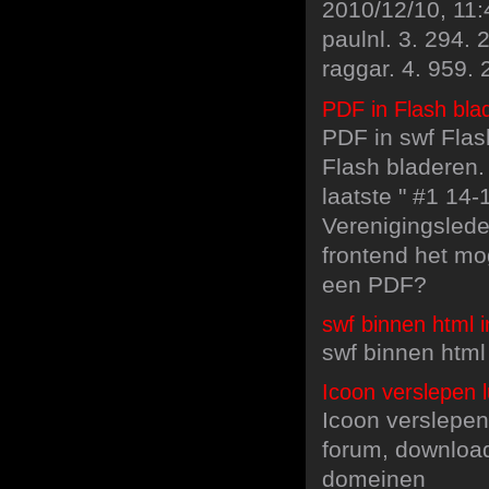
2010/12/10, 11:
paulnl. 3. 294. 
raggar. 4. 959.
PDF in Flash bla
PDF in swf Fla
Flash bladeren. 
laatste " #1 14
Verenigingslede
frontend het mo
een PDF?
swf binnen html i
swf binnen html 
Icoon verslepen l
Icoon verslepen 
forum, download
domeinen