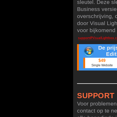
sleutel. Deze sl
Business versie
overschrijving,
door Visual Lig
voor bijkomend 
De pri
Edit
$49
Single Website
SUPPORT
Voor problemen,
contact op te n