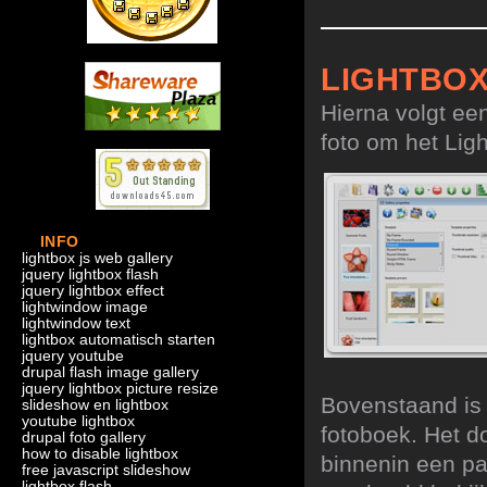
LIGHTBO
Hierna volgt ee
foto om het Ligh
INFO
lightbox js web gallery
jquery lightbox flash
jquery lightbox effect
lightwindow image
lightwindow text
lightbox automatisch starten
jquery youtube
drupal flash image gallery
jquery lightbox picture resize
Bovenstaand is 
slideshow en lightbox
youtube lightbox
fotoboek. Het d
drupal foto gallery
how to disable lightbox
binnenin een p
free javascript slideshow
lightbox flash