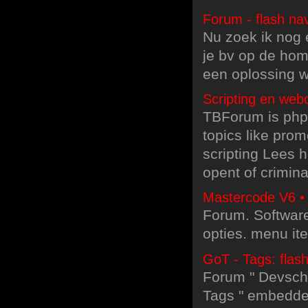
Forum - flash nav
Nu zoek ik nog e
je bv op de hom
een oplossing 
Scripting en web
TBForum is php
topics like prom
scripting Lees h
opent of crimina
Mastercode V6 • B
Forum. Software
opties. menu it
GoT - Tags: flash
Forum " Devschu
Tags " embedded 