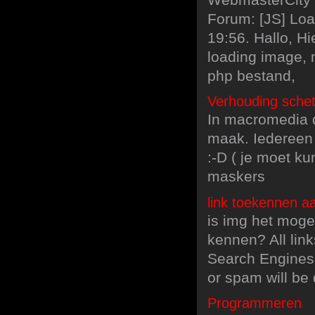
Forum: [JS] Loa
19:56. Hallo, H
loading image, 
php bestand,
Verhouding schet
In macromedia de
maak. Iedereen 
:-D ( je moet k
maskers
link toekennen a
is img het mogel
kennen? All link
Search Engines 
or spam will be 
Programmeren