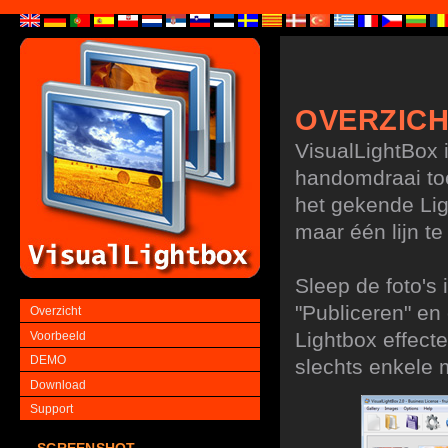
OVERZIC
VisualLightBox 
handomdraai to
het gekende Lig
maar één lijn t
Sleep de foto's 
"Publiceren" en
Overzicht
Lightbox effecte
Voorbeeld
DEMO
slechts enkele 
Download
Support