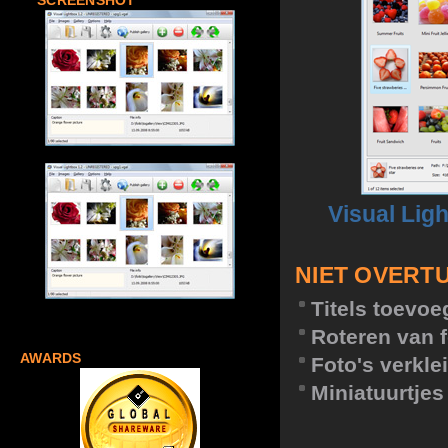
SCREENSHOT
Visual Lig
NIET OVERT
Titels toevo
Roteren van f
AWARDS
Foto's verkle
Miniatuurtje