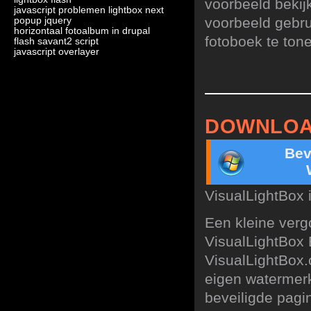
voorbeeld bekij
javascript problemen lightbox next
voorbeeld gebru
popup jquery
horizontaal fotoalbum in drupal
fotoboek te ton
flash savant2 script
javascript overlayer
DOWNLOA
Bev
VisualLightBox 
Een kleine verg
VisualLightBox 
VisualLightBox.
eigen watermerk
beveiligde pagin