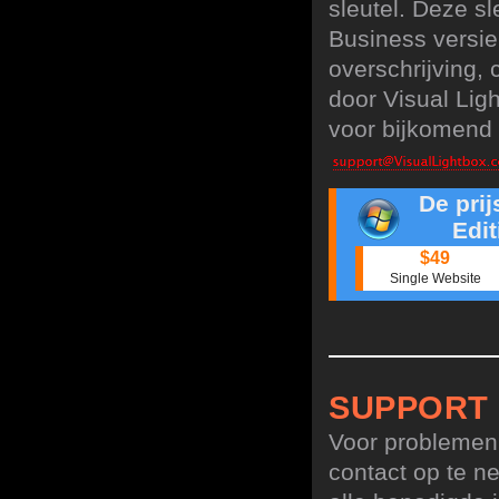
sleutel. Deze sl
Business versie
overschrijving,
door Visual Lig
voor bijkomend 
De pri
Edit
$49
Single Website
SUPPORT
Voor problemen,
contact op te n