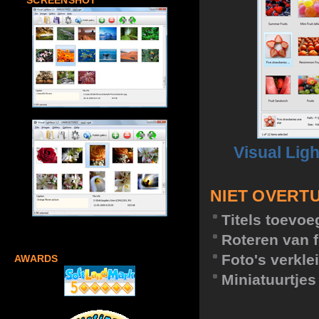
SCREENSHOT
Visual Lig
NIET OVERT
Titels toevo
Roteren van f
Foto's verkle
AWARDS
Miniatuurtje