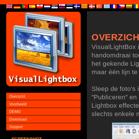
OVERZIC
VisualLightBox 
handomdraai to
het gekende Lig
maar één lijn t
Sleep de foto's 
"Publiceren" en
Overzicht
Lightbox effecte
Voorbeeld
DEMO
slechts enkele 
Download
Support