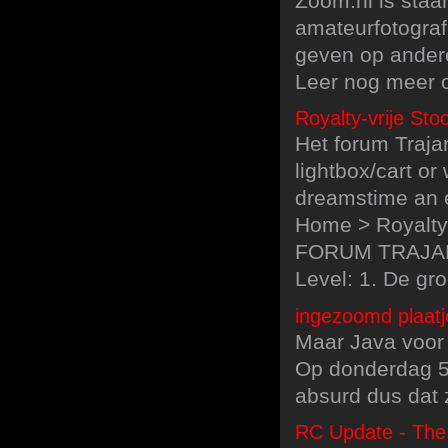
Zoom.nl is staan
amateurfotograf
geven op andere
Leer nog meer ov
Royalty-vrije Sto
Het forum Trajan
lightbox/cart o
dreamstime an e
Home > Royalty-
FORUM TRAJAN 
Level: 1. De gro
ingezoomd plaatje
Maar Java voor 
Op donderdag 5 
absurd dus dat z
RC Update - The