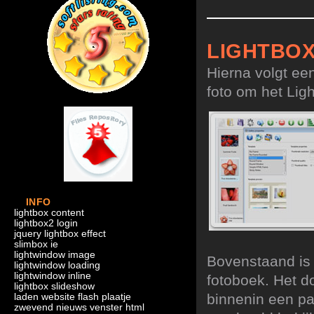
LIGHTBO
Hierna volgt ee
foto om het Ligh
INFO
lightbox content
lightbox2 login
jquery lightbox effect
slimbox ie
lightwindow image
Bovenstaand is 
lightwindow loading
lightwindow inline
fotoboek. Het d
lightbox slideshow
binnenin een p
laden website flash plaatje
zwevend nieuws venster html