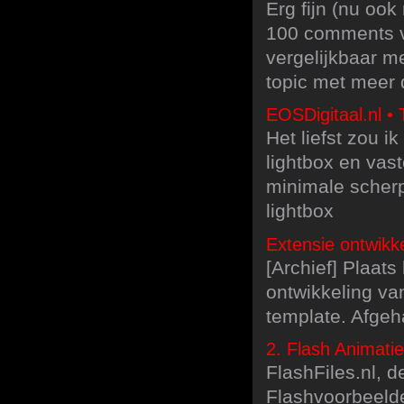
Erg fijn (nu oo
100 comments vo
vergelijkbaar me
topic met meer
EOSDigitaal.nl •
Het liefst zou i
lightbox en vast
minimale scherp
lightbox
Extensie ontwikk
[Archief] Plaats
ontwikkeling va
template. Afgeh
2. Flash Animati
FlashFiles.nl, de
Flashvoorbeelde