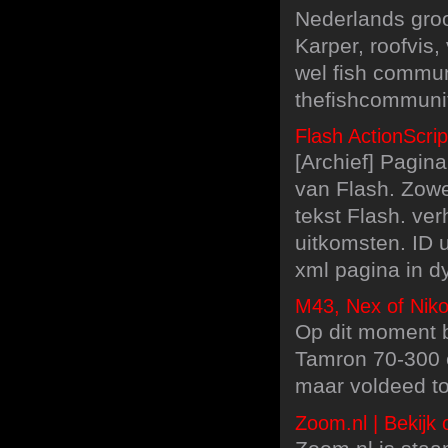
Nederlands groo
Karper, roofvis
wel fish commu
thefishcommunity
Flash ActionScrip
[Archief] Pagin
van Flash. Zowe
tekst Flash. ver
uitkomsten. ID 
xml pagina in d
M43, Nex of Nikon
Op dit moment b
Tamron 70-300 e
maar voldeed to
Zoom.nl | Bekijk 