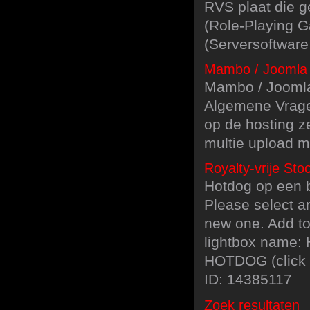
RVS plaat die g
(Role-Playing 
(Serversoftwar
Mambo / Joomla 
Mambo / Joomla 
Algemene Vragen
op de hosting z
multie upload m
Royalty-vrije Sto
Hotdog op een b
Please select an
new one. Add to
lightbox name: 
HOTDOG (click 
ID: 14385117
Zoek resultaten