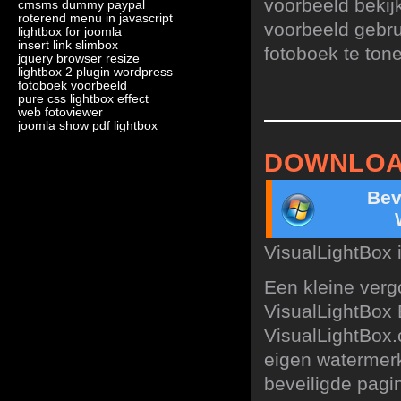
voorbeeld bekij
cmsms dummy paypal
roterend menu in javascript
voorbeeld gebru
lightbox for joomla
insert link slimbox
fotoboek te ton
jquery browser resize
lightbox 2 plugin wordpress
fotoboek voorbeeld
pure css lightbox effect
web fotoviewer
joomla show pdf lightbox
DOWNLOA
Bev
VisualLightBox 
Een kleine verg
VisualLightBox 
VisualLightBox.
eigen watermerk
beveiligde pagin