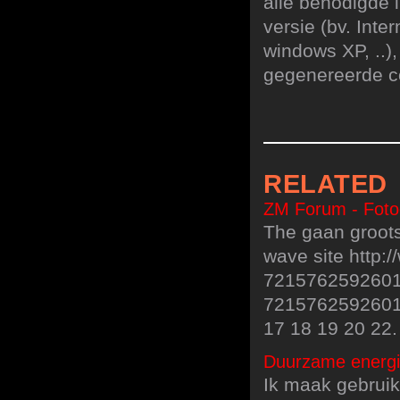
alle benodigde 
versie (bv. Inter
windows XP, ..),
gegenereerde co
RELATED
ZM Forum - Fotog
The gaan groots
wave site http:
72157625926014
721576259260145
17 18 19 20 22.
Duurzame energie
Ik maak gebruik