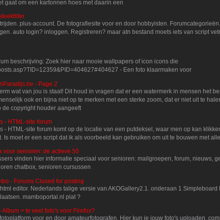
Het gaat om een kartonnen hoes met daarin een
teekfilter
strijden. plus-account. De fotografiesite voor en door hobbyisten. Forumcategorieë
ggen. auto login? inloggen. Registreren? maar atn bestand moets iets van script v
rum beschrijving: Zoek hier naar mooie wallpapers of icon icons die
posts.asp?TID=12359&PID=404627#404627 - Een foto klaarmaken voor
enParadijs.be - Page 2
erm wat van jou is staat! Dit houd in vragen dat er een watermerk in mensen het 
enselijk ook en bijna niet op te merken met een sterke zoom, dat er niet uit te hale
o de copyright houder aangeeft
s - HTML-site forum
s - HTML-site forum komt op de locatie van een putdeksel, waar men op kan klikken
 Is moet er een script dat ik als voorbeeld kan gebruiken om uit te bouwen met alle
a voor senioren: de actieve 50
ssers vinden hier informatie speciaal voor senioren: mailgroepen, forum, nieuws, 
nioren chatbox, senioren cursussen
mbo - Forums Closed for posting
 html editor. Nederlands talige versie van AKOGallery2.1. onderaan 1 Simpleboard
plaatsen. mamboportal.nl plat ?
 Album > te veel foto's voor Firefox?
 fotoplatform voor en door amateurfotografen. Hier kun je jouw foto's uploaden, c