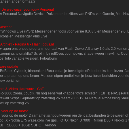
aar een ander formaat?
| Dé wegwijzer voor jouw Personal
w Personal Navigatie Device. Duizenden bezitters van PND's van Garmin, Mio, N
vascript
ver Windows Live (MSN) Messenger en tools voor versie 8.0, 8.5 en Messenger 9.0.
ticons en Messenger Plus Live
[Archief] - Pagina 6 - FlashFocus.nl
je vragen omtrent de programmeer taal van Flash. Zowel AS array 1.0 als 2.0 komen 
 zooming, tutorial/fla? Scroll mbv rollOver. countdown. shape tween in swf mc. Cou
ace. foto variable wijzigen. Fotoalbum
ware update
(BeBook, Cybook, binnenkort iRex) zodat je beveiligde ePub ebooks kunt lezen. Ja
e te praten op ons forum. Met een eigen profiel kun je jouw forumberichten voorzien
ouw berichten
oto & Video Hardware - GoT
-3000 zoom. ( oud!). Nu nog eens wat knappe foto's schieten || 18 TB NAS|| Paral
Firewall Script. Geplaatst op zaterdag 26 maart 2005 19:14 Parallel Processing Shell S
atst op zaterdag 26
 voor op de motor
oor op de motor Daarna het script uitvoeren om de .dat bestanden te bewaren of a
lot FX - Nokia E75 waze.com live gps. FOTO: Nikon D7000 + Nikon D80 + Nikkor 17
-18 + SB600 + 16GB SDHC + Velbon