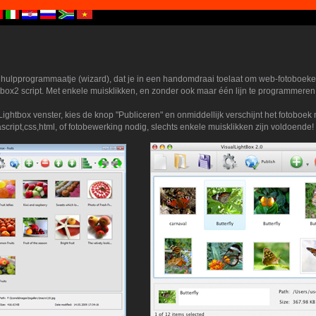
s hulpprogrammaatje (wizard), dat je in een handomdraai toelaat om web-fotoboek
box2 script. Met enkele muisklikken, en zonder ook maar één lijn te programmeren
lLightbox venster, kies de knop "Publiceren" en onmiddellijk verschijnt het fotoboe
script,css,html, of fotobewerking nodig, slechts enkele muisklikken zijn voldoende!