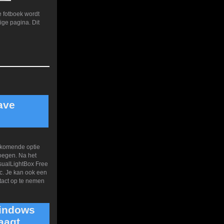
 fotboek wordt
ige pagina. Dit
ave
ijkomende optie
oegen. Na het
VisualLightBox Free
tc. Je kan ook een
ntact op te nemen
Windows
aagt