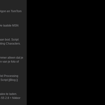
avigon en TomTom
 De laatste MSN
aan bod. Script
nting Characters.
mmer alleen dat je
 van je foto of
lel Processing
cript ||Blog ||
lex te laden.
-55 2.8 + Nikkor