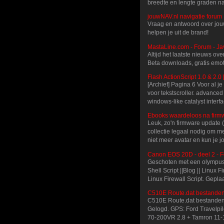
breedte en lengte graden n
jouwNAV.nl navigatie forum 
Vraag en antwoord over jou
helpen je uit de brand!
MastaLine.com - Forum - Ja
Altijd het laatste nieuws o
Beta downloads, gratis emo
Flash ActionScript 1.0 & 2.0 
[Archief] Pagina 6 Voor al 
voor tekstscroller. advanced
windows-like catalyst interf
Ebooks waardeloos na firm
Leuk, zo'n firmware update 
collectie legaal nodig om me
niet meer avatar en kun je j
Canon EOS 20D - deel 2 - F
Geschoten met een olympus c
Shell Script ||Blog || Linux 
Linux Firewall Script. Gepla
C510E Route.dat bestanden
C510E Route.dat bestanden v
Gelogd. GPS: Ford Travelpi
70-200VR 2.8 + Tamron 11