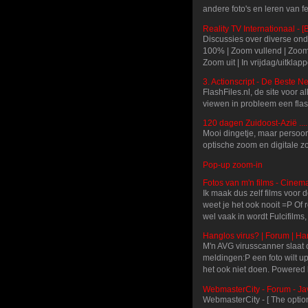
andere foto's en leren van f
Reality TV Internationaal - [
Discussies over diverse onde
100% | Zoom vullend | Zoom 
Zoom uit | In vrijdag/uitkla
3. Actionscript - De Beste 
FlashFiles.nl, de site voor 
viewen in probleem een flas
120 dagen Zuidoost-Azië ....
Mooi dingetje, maar persoon
optische zoom en digitale 
Pop-up zoom-in
Fotos van m'n films - Cinem
Ik maak dus zelf films voor de
weet je het ook nooit =P Of r
wel vaak in wordt Fulcifilms
Hanglos virus? | Forum | Ha
M'n AVG virusscanner slaat
meldingen:P een foto wilt u
het ook niet doen. Powered 
WebmasterCity - Forum - Jav
WebmasterCity - [ The optio