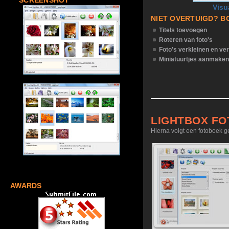
SCREENSHOT
Visu
NIET OVERTUIGD? B
Titels toevoegen
Roteren van foto's
Foto's verkleinen en ve
Miniatuurtjes aanmaken
LIGHTBOX F
Hierna volgt een fotoboek g
AWARDS