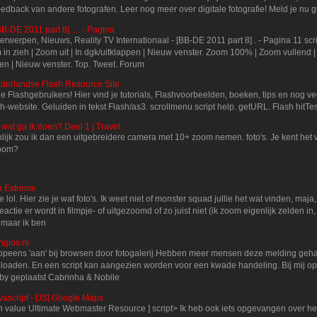
eedback van andere fotografen. Leer nog meer over digitale fotografie! Meld je nu g
BB-DE 2011 part 8] .... - Pagina
rwerpen, Nieuws, Reality TV Internationaal - [BB-DE 2011 part 8] . - Pagina 11 scr
in zieh | Zoom uit | In dgk/uitklappen | Nieuw venster. Zoom 100% | Zoom vullend |
ppen | Nieuw venster. Top. Tweet. Forum
Nederlandse Flash Resource Site
alle Flashgebruikers! Hier vind je tutorials, Flashvoorbeelden, boeken, tips en nog v
h-website. Geluiden in tekst Flash/as3. scrollmenu script help. getURL. Flash hitT
 wat ga ik doen? Deel 1 | Travel
lijk zou ik dan een uitgebreidere camera met 10+ zoom nemen. foto's. Je kent het v
zoom?
a Extreme
 lol. Hier zie je wat foto's. Ik weet niet of monster squad jullie het wat vinden, maja,
eactie er wordt in filmpje- of uitgezoomd of zo juist niet (ik zoom eigenlijk zelden in,
, maar ik ben
nglos.nl
 opeens 'aan' bij browsen door fotogalerij.Hebben meer mensen deze melding geh
ploaden. En een script kan aangezien worden voor een kwade handeling. Bij mij op 
by geplaatst Cabrinha & Nobile
ascript - [JS] Google Maps
n value Ultimate Webmaster Resource ] script> Ik heb ook iets opgevangen over h