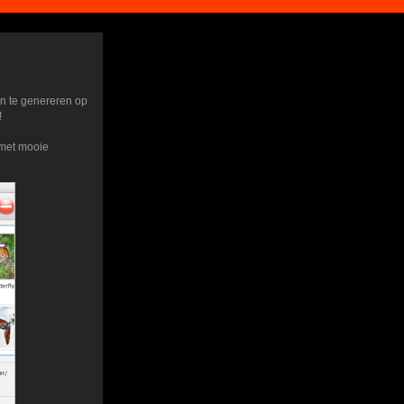
en te genereren op
!
k met mooie