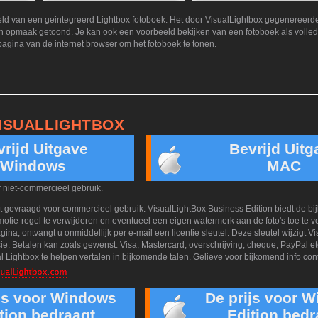
ld van een geintegreerd Lightbox fotoboek. Het door VisualLightbox gegenereerde
n opmaak getoond. Je kan ook een voorbeeld bekijken van een fotoboek als volled
pagina van de internet browser om het fotoboek te tonen.
ISUALLIGHTBOX
rijd Uitgave
Bevrijd Uitg
Windows
MAC
r niet-commercieel gebruik.
t gevraagd voor commercieel gebruik. VisualLightBox Business Edition biedt de b
tie-regel te verwijderen en eventueel een eigen watermerk aan de foto's toe te v
gina, ontvangt u onmiddellijk per e-mail een licentie sleutel. Deze sleutel wijzigt 
sie. Betalen kan zoals gewenst: Visa, Mastercard, overschrijving, cheque, PayPal e
l Lightbox te helpen vertalen in bijkomende talen. Gelieve voor bijkomend info co
.
ijs voor Windows
De prijs voor 
tion bedraagt
Edition bedr