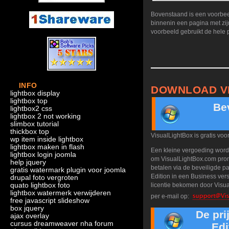
Bovenstaand is een voorbee
binnenin een pagina met zij
voorbeeld gebruikt de hele 
INFO
DOWNLOAD V
lightbox display
lightbox top
Bev
lightbox2 css
lightbox 2 not working
slimbox tutorial
thickbox top
VisualLightBox is gratis voo
wp item inside lightbox
lightbox maken in flash
Een kleine vergoeding word
lightbox login joomla
om VisualLightBox.com promo
help jquery
betalen via de beveiligde pa
gratis watermark plugin voor joomla
Edition in een Business ver
drupal foto vergroten
quato lightbox foto
licentie bekomen door Visua
lightbox watermerk verwijderen
per e-mail op:
free javascript slideshow
box jquery
De pr
ajax overlay
cursus dreamweaver nha forum
Edi