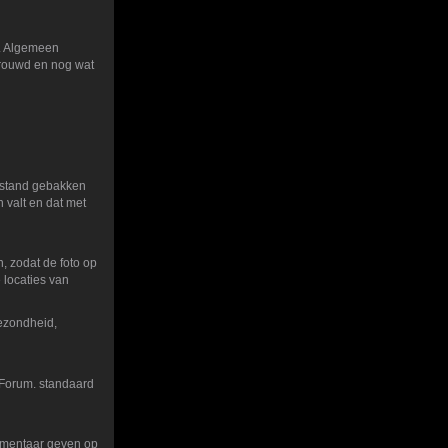
n. Algemeen
etrouwd en nog wat
bestand gebakken
n valt en dat met
, zodat de foto op
 locaties van
gezondheid,
 Forum. standaard
ommentaar geven op