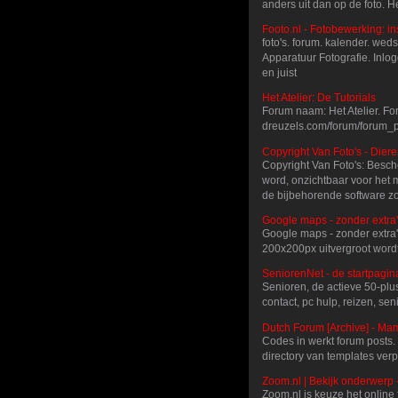
anders uit dan op de foto. 
Footo.nl - Fotobewerking: ins
foto's. forum. kalender. wed
Apparatuur Fotografie. Inlo
en juist
Het Atelier: De Tutorials
Forum naam: Het Atelier. Fo
dreuzels.com/forum/forum_
Copyright Van Foto's - Dier
Copyright Van Foto's: Besch
word, onzichtbaar voor het m
de bijbehorende software z
Google maps - zonder extra'
Google maps - zonder extra'
200x200px uitvergroot wordt.
SeniorenNet - de startpagin
Senioren, de actieve 50-plu
contact, pc hulp, reizen, se
Dutch Forum [Archive] - Ma
Codes in werkt forum posts.
directory van templates ver
Zoom.nl | Bekijk onderwerp -
Zoom.nl is keuze het online