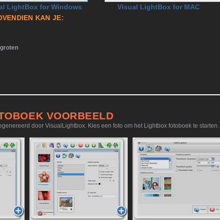
al LightBox for Windows
Visual LightBox for MAC
OVENDIEN KAN JE:
rgroten
OTOBOEK VOORBEELD
egenereerd door VisualLightbox. Kies een foto om het Lightbox fotoboek te starten.