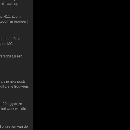
ratis aan op
ipt 411. Zoom
 Zoom in reageer |
eel meer! Foto
est en MC
erschil tussen
 als je niks posts,
 dit zie je trouwens
ad??krijg deze
het werk wilt die
et omzetten van de