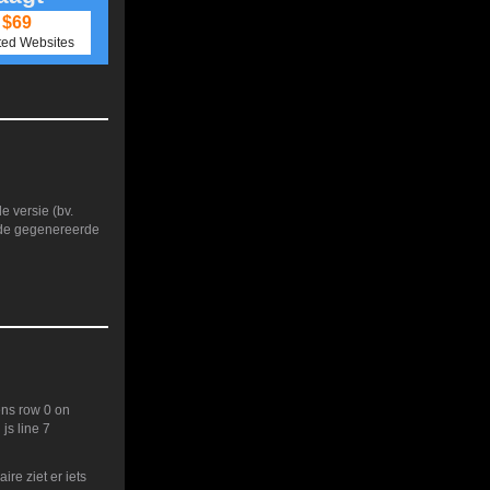
$69
ted Websites
e versie (bv.
of de gegenereerde
ens row 0 on
js line 7
re ziet er iets