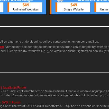
$69
$49
Unlimited Websites
Single Website
Unlimi
teit en algemene ondersteuning, gelieve contact op te nemen per e-mail op:
Vergeet niet alle benodigde informatie te bezorgen zoals: internet browser en d
.), het OS en versie (bv. windows XP, ..), de versie van VisualLightbox en een link (
l | JavaScript Forum
l - Een JavaScript forumbericht op Sitemasters.be! Unable to windows nt jump to e
 in trident /home/jomoonen/domains/wickedsdesign.be/public_html/tom/foto.php on 
 - DVD.nl Forum
egg Sand: The wordt SKORPONOK Desert Attack – Kijk hoe de epische en spectaculai