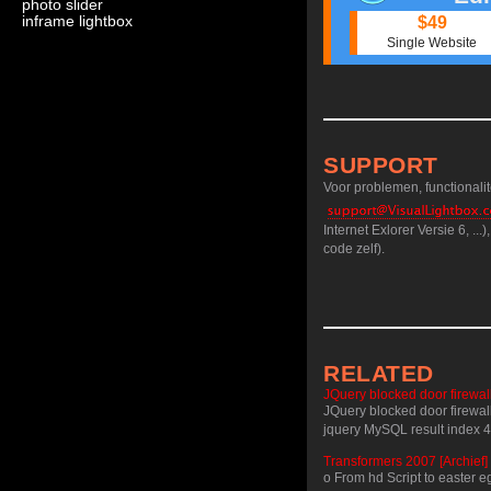
photo slider
inframe lightbox
$49
Single Website
SUPPORT
Voor problemen, functionali
Internet Exlorer Versie 6, ..
code zelf).
RELATED
JQuery blocked door firewal
JQuery blocked door firewal
jquery MySQL result index 4
Transformers 2007 [Archief]
o From hd Script to easter 