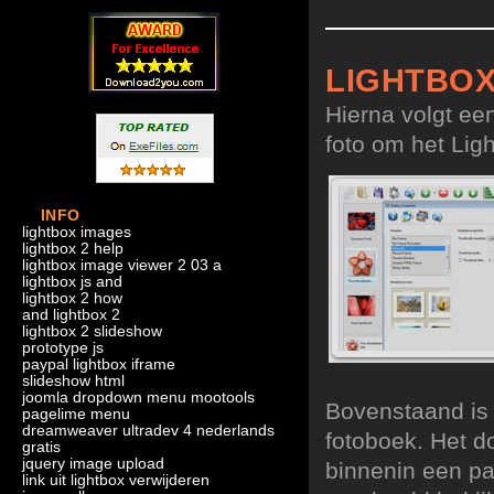
LIGHTBO
Hierna volgt ee
foto om het Ligh
INFO
lightbox images
lightbox 2 help
lightbox image viewer 2 03 a
lightbox js and
lightbox 2 how
and lightbox 2
lightbox 2 slideshow
prototype js
paypal lightbox iframe
slideshow html
joomla dropdown menu mootools
Bovenstaand is 
pagelime menu
dreamweaver ultradev 4 nederlands
fotoboek. Het d
gratis
jquery image upload
binnenin een p
link uit lightbox verwijderen