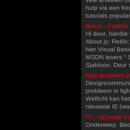
hulp via een for
tutorials popul
Bonus - 3 Admin 
Hi deur, hierdi
About jy: Reëls:
hier Visual Bas
MSDN lesers " S
Sjabloon. Deur 
Raar probleem i
Designcommunity
probleem in lig
Wellicht kan het
nieuwste IE (wa
PC - NDomain F
Onderwerp. Beoo