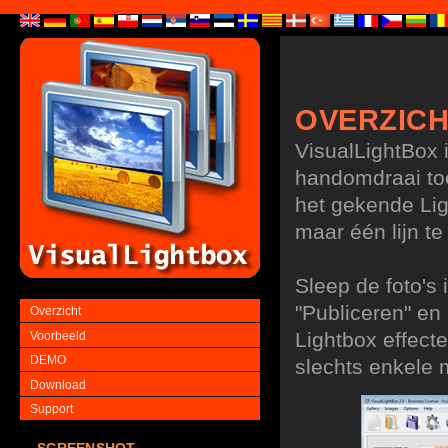
OVERZIC
VisualLightBox 
handomdraai to
het gekende Lig
maar één lijn t
Sleep de foto's 
"Publiceren" en
Overzicht
Lightbox effecte
Voorbeeld
DEMO
slechts enkele 
Download
Support