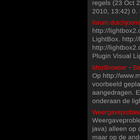
regels (23 Oct 
2010, 13:42) 0.
forum.dutchjoomla
http://lightbox2
LightBox. http:
http://lightbox
Plugin Visual L
MozBrowser • Bek
Op http://www.m
voorbeeld geplaa
aangedragen. Ee
onderaan de lig
Weergaveproblee
Weergaveproblee
java) alleen op 
maar op de ande