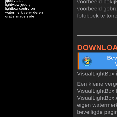
voorbeeld bekij
jquery album
lightview jquery
voorbeeld gebru
lightbox centreren
watermerk verwijderen
fotoboek te ton
gratis image slide
DOWNLOA
Bev
VisualLightBox 
Een kleine verg
VisualLightBox 
VisualLightBox.
eigen watermerk
beveiligde pagin