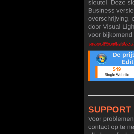
sleutel. Deze sl
Business versie
overschrijving,
door Visual Lig
voor bijkomend 
De pri
Edit
$49
Single Website
SUPPORT
Voor problemen,
contact op te n