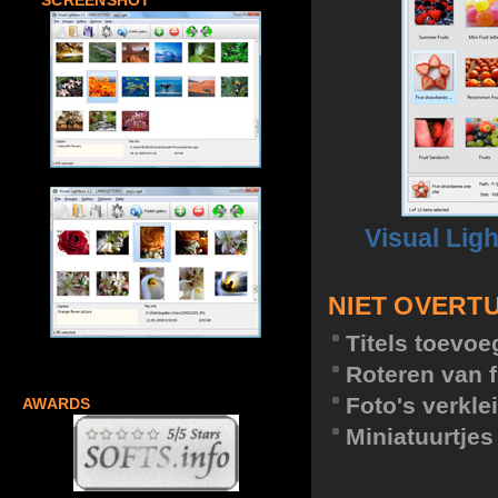
SCREENSHOT
Visual Lig
NIET OVERT
Titels toevo
Roteren van f
Foto's verkle
AWARDS
Miniatuurtje