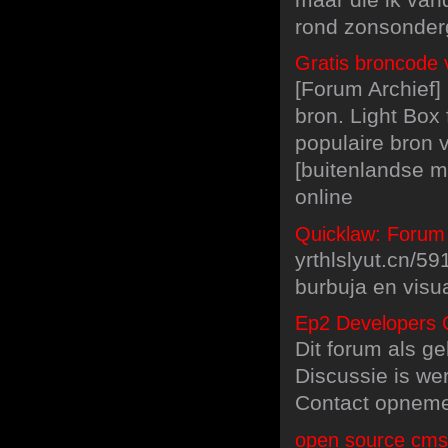
rond zonsonder
Gratis broncode 
[Forum Archief
bron. Light Box
populaire bron
[buitenlandse mu
online
Quicklaw: Forum
yrthlslyut.cn/5
burbuja en visu
Ep2 Developers 
Dit forum als g
Discussie is we
Contact opneme
open source cms 