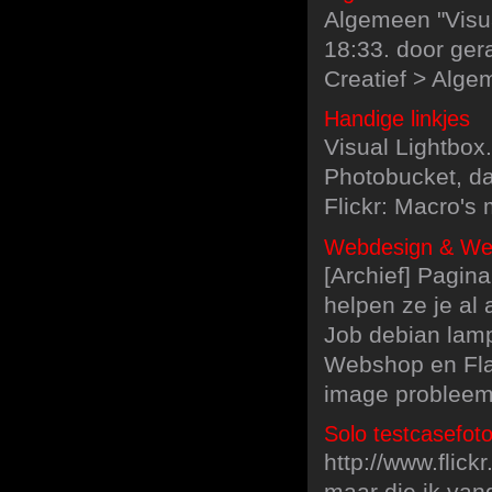
Algemeen "Visua
18:33. door ger
Creatief > Alge
Handige linkjes
Visual Lightbox.
Photobucket, da
Flickr: Macro's 
Webdesign & Webd
[Archief] Pagina
helpen ze je al
Job debian lamp
Webshop en Flas
image problee
Solo testcasefoto
http://www.flic
maar die ik vand