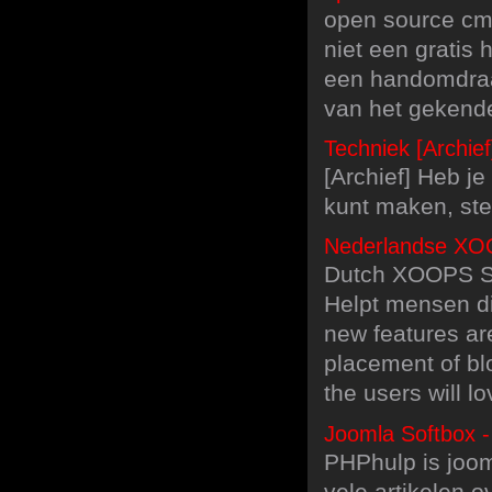
open source cms
niet een gratis 
een handomdraa
van het gekende
Techniek [Archie
[Archief] Heb j
kunt maken, ste
Nederlandse XO
Dutch XOOPS Su
Helpt mensen d
new features are
placement of bl
the users will l
Joomla Softbox 
PHPhulp is joo
vele artikelen 