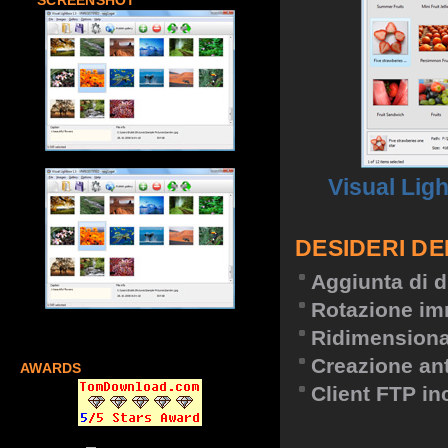
SCREENSHOT
Visual Lig
DESIDERI DE
Aggiunta di d
Rotazione im
Ridimension
Creazione an
AWARDS
Client FTP in