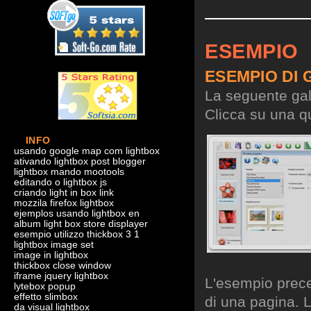
ESEMPIO
ESEMPIO DI 
La seguente gall
Clicca su una qu
INFO
usando google map com lightbox
ativando lightbox post blogger
lightbox mando mootools
editando o lightbox js
criando light in box link
mozzila firefox lightbox
ejemplos usando lightbox en
album light box store displayer
esempio utilizzo thickbox 3 1
lightbox image set
image in lightbox
thickbox close window
iframe jquery lightbox
L'esempio preced
lytebox popup
effetto slimbox
di una pagina. L
da visual lightbox