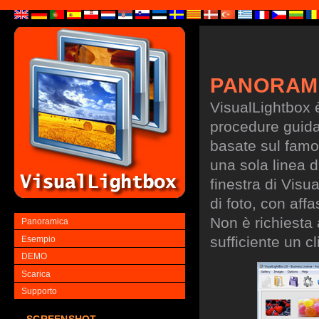
PANORAM
VisualLightbox 
procedure guidate
basate sul famo
una sola linea d
finestra di Visu
di foto, con aff
Non è richiesta
Panoramica
sufficiente un cl
Esempio
DEMO
Scarica
Supporto