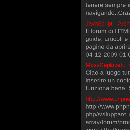
tenere sempre in
navigando..Gra
JavaScript - Arch
Il forum di HTMl.
guide, articoli 
pagine da aprir
04-12-2009 01:0
MassReplaceIt: in
Ciao a luogo tu
inserire un codi
funziona bene. 
http://www.phpne
http://www.php
php/sviluppare-
array/forum/pr
web/ http://ww