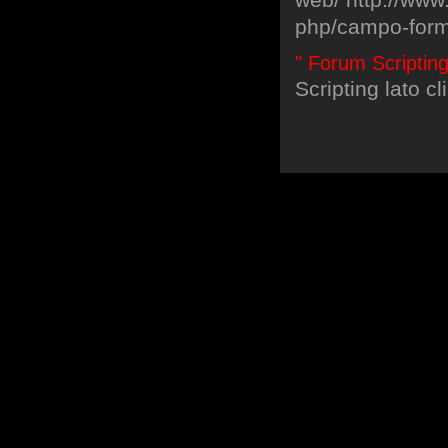
php/campo-form
" Forum Scripting
Scripting lato c