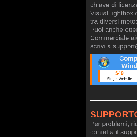
chiave di licen
VisualLightbox 
tra diversi meto
Puoi anche otte
Commerciale aiu
scrivi a
support
Comp
Wind
$49
Single Website
SUPPORT
Per problemi, ri
contatta il suppo