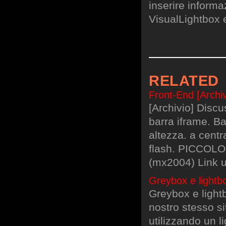
inserire informa
VisualLightbox 
RELATED
Front-End [Archivi
[Archivio] Disc
barra iframe. B
altezza. a centr
flash. PICCOLO
(mx2004) Link u
Greybox e lightbo
Greybox e lightb
nostro stesso s
utilizzando un 