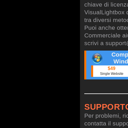
chiave di licen
VisualLightbox 
tra diversi meto
Puoi anche otte
Commerciale aiu
scrivi a
support
Comp
Wind
$49
Single Website
SUPPORT
Per problemi, ri
contatta il suppo