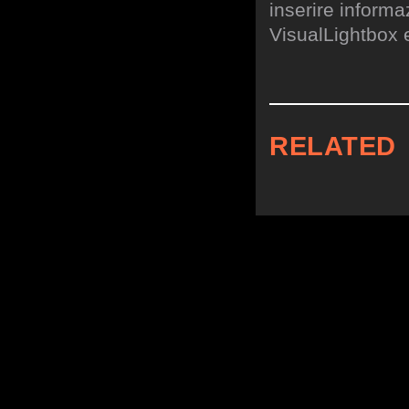
inserire informa
VisualLightbox 
RELATED