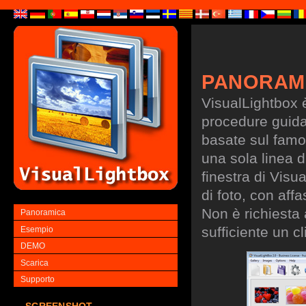
PANORAM
VisualLightbox 
procedure guidate
basate sul famo
una sola linea d
finestra di Visu
di foto, con aff
Non è richiesta
Panoramica
sufficiente un cl
Esempio
DEMO
Scarica
Supporto