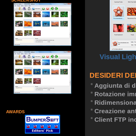
SCREENSHOT
Visual Lig
DESIDERI DE
Aggiunta di d
Rotazione im
Ridimension
Creazione an
AWARDS
Client FTP in