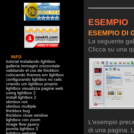
ESEMPIO
ESEMPIO DI 
La seguente gall
Clicca su una qu
INFO
tutorial instalando lightbox
galleria immagini orizzontale
validando el css de thickbox
colocando iframes em lightbox
configurando lightbox no rails
criando um lightbox proprio
lightbox visualizza pagine web
using lightbox 2
install lightbox 2
slimbox not
slimbox multiple
thickbox bug
thickbox close window
lightbox con zoom
L'esempio preced
image flow jquery
joomla lightbox 3
di una pagina. L
lightbox website