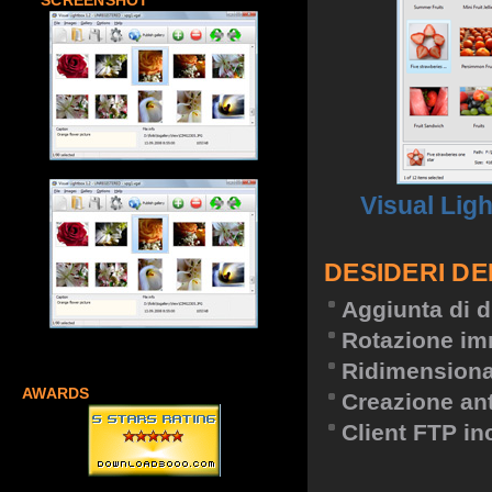
SCREENSHOT
Visual Lig
DESIDERI DE
Aggiunta di d
Rotazione im
Ridimension
AWARDS
Creazione an
Client FTP in