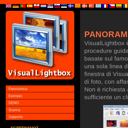
PANORAM
VisualLightbox 
procedure guidate
basate sul famo
una sola linea d
finestra di Visu
di foto, con aff
Non è richiesta
Panoramica
sufficiente un cl
Esempio
DEMO
Scarica
Supporto