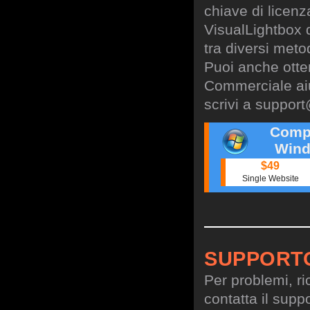
chiave di licen
VisualLightbox 
tra diversi meto
Puoi anche otte
Commerciale aiu
scrivi a
support
Comp
Wind
$49
Single Website
SUPPORT
Per problemi, ri
contatta il suppo