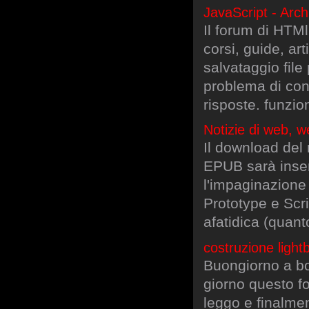
JavaScript - Arch
Il forum di HTMl.
corsi, guide, art
salvataggio file
problema di conf
risposte. funzio
Notizie di web, w
Il download del
EPUB sarà inser
l'impaginazione
Prototype e Scr
afatidica (quan
costruzione light
Buongiorno a bo
giorno questo f
leggo e finalme