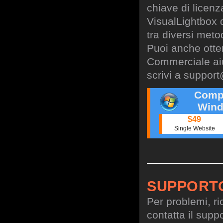
chiave di licen
VisualLightbox 
tra diversi meto
Puoi anche otte
Commerciale aiu
scrivi a
support
Comp
Wind
$49
Single Website
SUPPORT
Per problemi, ri
contatta il suppo