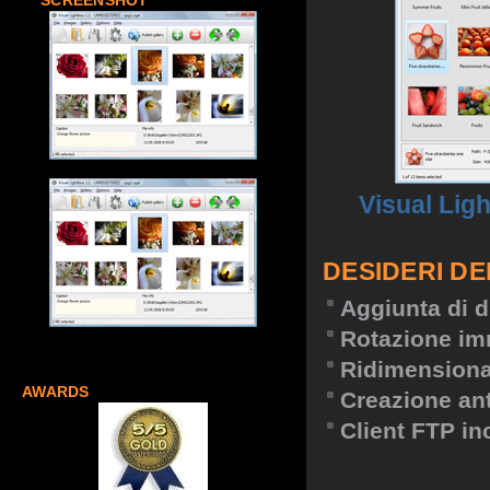
SCREENSHOT
Visual Lig
DESIDERI DE
Aggiunta di d
Rotazione im
Ridimension
AWARDS
Creazione an
Client FTP in