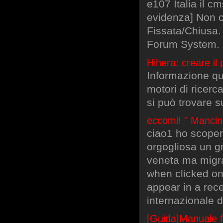
e107 Italia il c
evidenza] Non c
Fissata/Chiusa.
Forum System. 
Hihera: creare il
Informazione quo
motori di ricerc
si può trovare su
eccomi! " Mancin
ciao1 ho scoper
orgogliosa un g
veneta ma migra
when clicked on. 
appear in a rec
internazionale 
[Guida]Manuale fa