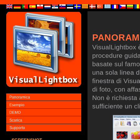
PANORAM
VisualLightbox 
procedure guidate
basate sul famo
una sola linea d
finestra di Visu
di foto, con aff
Non è richiesta
Panoramica
sufficiente un cl
Esempio
DEMO
Scarica
Supporto