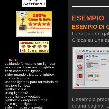
ESEMPIO
ESEMPIO DI 
La seguente gall
Clicca su una qu
INFO
validando formulario em lightbox
usando next preview no lightbox
flash chamando ligthbox
slider quando clica abre lightbox
criando lightbox
usando lightbox para formulario de
migliore lightbox
lightbox 2 text
using lightbox2
jquery lightbox youtube
L'esempio preced
lightbox 2 wordpress tutorial
login signup lightbox
di una pagina. L
slide immagini orizzontali