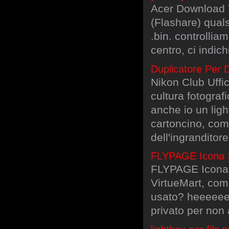
Acer Download To
(Flashare) quals
.bin. controllia
centro, ci indic
Duplicatore Per D
Nikon Club Uffic
cultura fotograf
anche io un ligh
cartoncino, come
dell'ingranditor
FLYPAGE Icona S
FLYPAGE Icona 
VirtueMart, co
usato? heeeeeee
privato per non