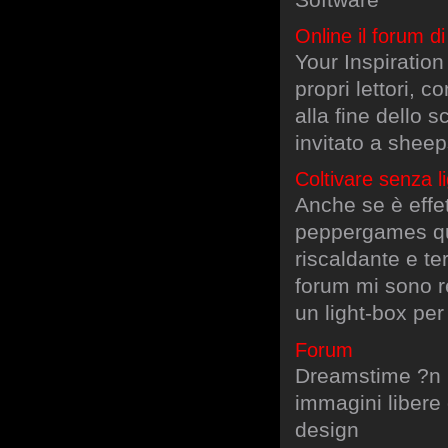
Online il forum d
Your Inspiratio
propri lettori, c
alla fine dello 
invitato a sheep
Coltivare senza l
Anche se è effe
peppergames que
riscaldante e t
forum mi sono r
un light-box per
Forum
Dreamstime ?n i
immagini libere 
design