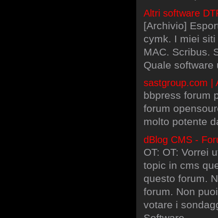
Altri software D
[Archivio] Espo
cymk. I miei si
MAC. Scribus. St
Quale software 
sastgroup.com | 
bbpress forum p
forum opensourc
molto potente 
dBlog CMS - Foru
OT: OT: Vorrei u
topic in cms que
questo forum. No
forum. Non puoi
votare i sondag
Software