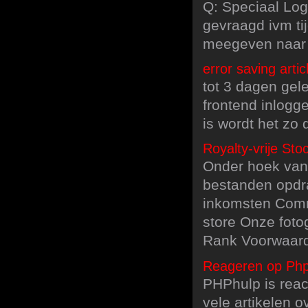
Q: Speciaal Logi
gevraagd ivm ti
meegeven naar
error saving arti
tot 3 dagen gel
frontend inlogg
is wordt het zo
Royalty-vrije Sto
Onder hoek van
bestanden opdr
inkomsten Comm
store Onze foto
Rank Voorwaard
Reageren op Php
PHPhulp is rea
vele artikelen 