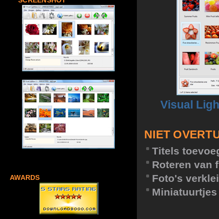
SCREENSHOT
Visual Lig
NIET OVERT
Titels toevo
Roteren van f
Foto's verkle
AWARDS
Miniatuurtje