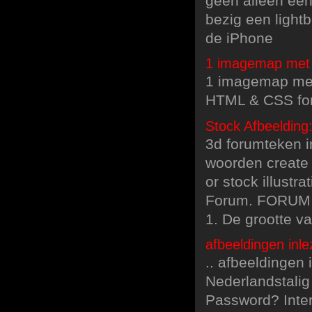
geen alleen een
bezig een light
de iPhone
1 imagemap met m
1 imagemap met 
HTML & CSS for
Stock Afbeelding
3d forumteken in
woorden create 
or stock illust
Forum. FORUM ©
1. De grootte v
afbeeldingen inle
.. afbeeldingen 
Nederlandstalig
Password? Inter