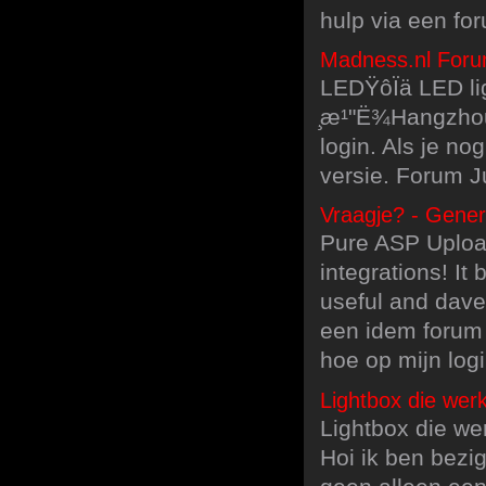
hulp via een fo
Madness.nl Foru
LEDŸôÏä LED li
̧æ¹"Ë¾Hangzhou 
login. Als je no
versie. Forum J
Vraagje? - Gener
Pure ASP Uploa
integrations! It
useful and dave
een idem forum 
hoe op mijn log
Lightbox die werk
Lightbox die we
Hoi ik ben bezi