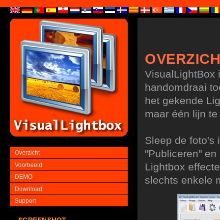
OVERZIC
VisualLightBox 
handomdraai to
het gekende Lig
maar één lijn t
Sleep de foto's 
"Publiceren" en
Overzicht
Lightbox effecte
Voorbeeld
DEMO
slechts enkele 
Download
Support