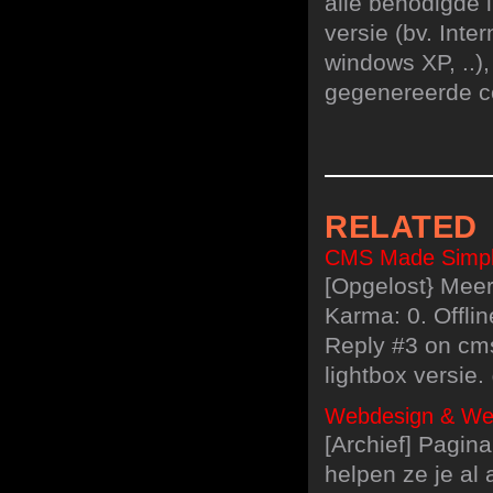
alle benodigde 
versie (bv. Inter
windows XP, ..),
gegenereerde co
RELATED
CMS Made Simple 
[Opgelost} Meer
Karma: 0. Offlin
Reply #3 on cms
lightbox versie.
Webdesign & Webd
[Archief] Pagina
helpen ze je al