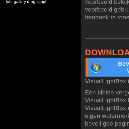
voorbeeld bekij
foto gallery drag script
voorbeeld gebru
fotoboek te ton
DOWNLOA
Bev
VisualLightBox 
Een kleine verg
VisualLightBox 
VisualLightBox.
eigen watermerk
beveiligde pagin