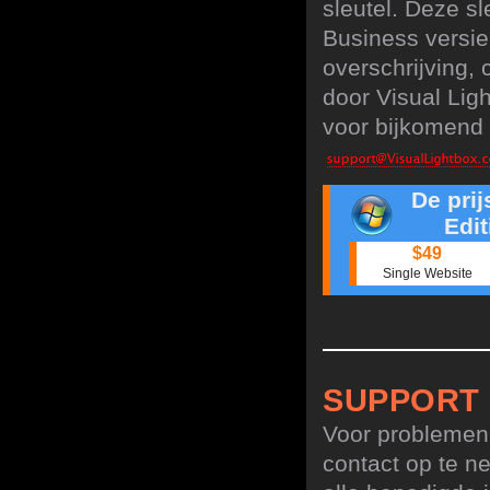
sleutel. Deze sl
Business versie
overschrijving,
door Visual Lig
voor bijkomend 
De pri
Edit
$49
Single Website
SUPPORT
Voor problemen,
contact op te n