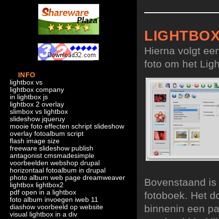
LIGHTBO
Hierna volgt ee
foto om het Ligh
INFO
lightbox vs
lightbox company
in lightbox js
lightbox 2 overlay
slimbox vs lightbox
slideshow jqueruy
mooie foto effecten schript slideshow
overlay fotoalbum script
flash image size
freeware slideshow publish
antagonist cmsmadesimple
voorbeelden webshop drupal
horizontaal fotoalbum in drupal
photo album web page dreamweaver
Bovenstaand is 
lightbox lightbox2
pdf open in a lightbox
fotoboek. Het d
foto album invoegen iweb 11
binnenin een p
diashow voorbeeld op website
visual lightbox in a div